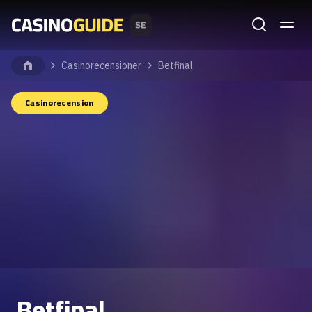
Sök
MENY
Casinorecensioner
Betfinal
Casinorecension
Betfinal