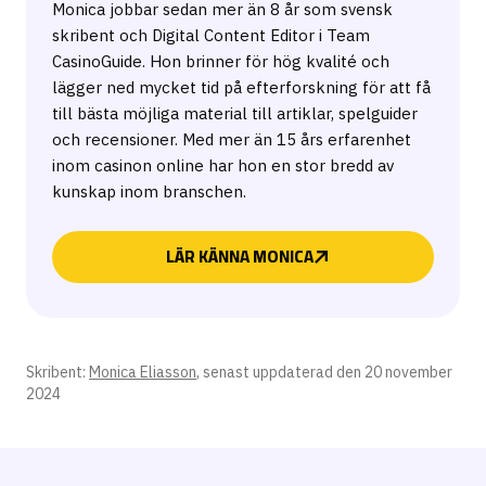
Monica jobbar sedan mer än 8 år som svensk
skribent och Digital Content Editor i Team
CasinoGuide. Hon brinner för hög kvalité och
lägger ned mycket tid på efterforskning för att få
till bästa möjliga material till artiklar, spelguider
och recensioner. Med mer än 15 års erfarenhet
inom casinon online har hon en stor bredd av
kunskap inom branschen.
LÄR KÄNNA MONICA
Skribent:
Monica Eliasson
, senast uppdaterad den 20 november
2024