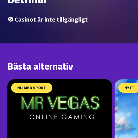
🚫 Casinot är inte tillgängligt
Bästa alternativ
NU MED SPORT
NYTT