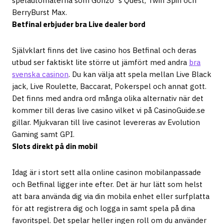
spelautomaterna som Gonzo´s Quest, Twin Spin och
BerryBurst Max.
Betfinal erbjuder bra Live dealer bord
Självklart finns det live casino hos Betfinal och deras
utbud ser faktiskt lite större ut jämfört med andra
bra
svenska casinon
. Du kan välja att spela mellan Live Black
jack, Live Roulette, Baccarat, Pokerspel och annat gott.
Det finns med andra ord många olika alternativ när det
kommer till deras live casino vilket vi på CasinoGuide.se
gillar. Mjukvaran till live casinot levereras av Evolution
Gaming samt GPI.
Slots direkt på din mobil
Idag är i stort sett alla online casinon mobilanpassade
och Betfinal ligger inte efter. Det är hur lätt som helst
att bara använda dig via din mobila enhet eller surfplatta
för att registrera dig och logga in samt spela på dina
favoritspel. Det spelar heller ingen roll om du använder