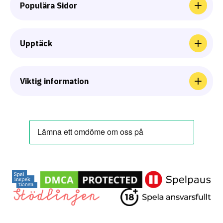
Populära Sidor
Casinorecensioner
Upptäck
Nyheter
Casinokampanjer – Dagens bästa erbjudanden
Live Casino
Guider
Viktig information
Virtual Reality Casino
Casino betalningsmetoder
Speltillverkare
Om Oss
Sajtkarta
Kontakta Oss
Regler Och Villkor
Databehandling