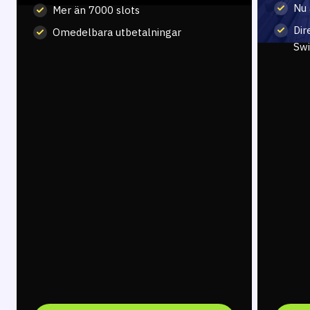
Nu 
Mer än 7000 slots
Dir
Omedelbara utbetalningar
Swi