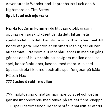
Adventures in Wonderland, Leprechaun’s Luck och A
Nightmare on Elm Street.
Spelutbud och mjukvara
När du loggar in kommer du till casinolobbyn som
öppnas i en särskild klient där du dels hittar hela
spelutbudet och dels kan sköta om allt som har med ditt
konto att göra. Klienten är en smart lösning där du har
allt samlat. Eftersom allt innehåll laddas in med en gång
går det också blixtsnabbt att navigera mellan enskilda
spel, kontofunktioner, kassan, med mera. Alla spel
öppnas direkt i klienten och alla spel fungerar på både
PC och Mac.
777 Casino direkt i mobilen
777 mobilcasino omfattar närmare 50 spel och det är
ganska imponerande med tanke på att det finns knappt
150 spel i datorcasinot. Det som står ut särskilt är att du