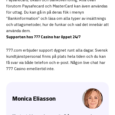
förutom Paysafecard och MasterCard kan även användas
för uttag. Du kan gå in på deras flik i menyn
”Bankinformation” och läsa om alla typer av insättnings
och uttagsmetoder, hur de funkar och vad det innebär att
använda dem.
Supporten hos 777 Casino har öppet 24/7
777.com erbjuder support dygnet runt alla dagar. Svensk
kundtjänstpersonal finns på plats hela tiden och du kan
få svar via både telefon och e-post. Någon live chat har
777 Casino emellertid inte.
Monica Eliasson