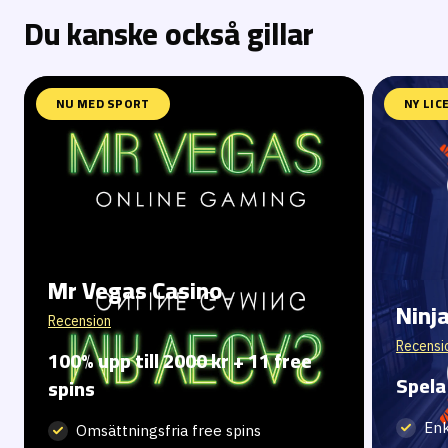
Du kanske också gillar
NU MED SPORT
NY LIC
Mr Vegas Casino
Ninj
Recension
Recensi
100% upp till 2000 kr + 11 free
Spela
spins
Enk
Omsättningsfria free spins