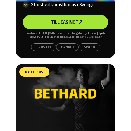
Störst välkomstbonus i Sverige
TILL CASINOT
Reklamlänk | 18+ | Välkomsterbjudanden gäller nya kunder | Spela
ansvarsfullt |
stodlinjen.se
|
spelpaus.se
|
Regler & Villkor gäller
TRUSTLY
BANKID
SWISH
NY LICENS