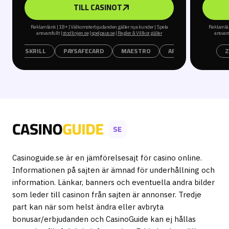
TILL CASINOT
Reklamlänk | 18+ | Välkomsterbjudanden gäller nya kunder | Spela
Reklamlän
ansvarsfullt |
stodlinjen.se
|
spelpaus.se
|
Regler & Villkor gäller
ansvars
RD
SKRILL
PAYSAFECARD
MAESTRO
APPLE PAY
MIF
Z
Casinoguide.se är en jämförelsesajt för casino online.
Informationen på sajten är ämnad för underhållning och
information. Länkar, banners och eventuella andra bilder
som leder till casinon från sajten är annonser. Tredje
part kan när som helst ändra eller avbryta
bonusar/erbjudanden och CasinoGuide kan ej hållas