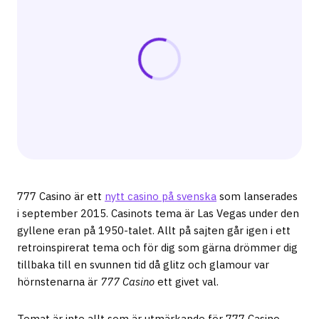
777 Casino är ett
nytt casino på svenska
som lanserades
i september 2015. Casinots tema är Las Vegas under den
gyllene eran på 1950-talet. Allt på sajten går igen i ett
retroinspirerat tema och för dig som gärna drömmer dig
tillbaka till en svunnen tid då glitz och glamour var
hörnstenarna är
777 Casino
ett givet val.
Temat är inte allt som är utmärkande för 777 Casino.