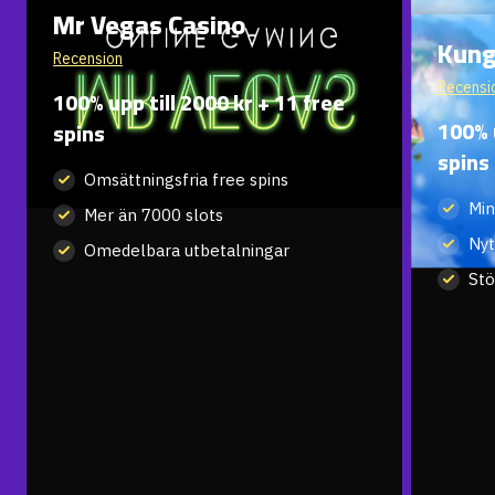
Mr Vegas Casino
Kung
Recension
Recensi
100% upp till 2000 kr + 11 free
100% u
spins
spins
Omsättningsfria free spins
Min
Mer än 7000 slots
Nyt
Omedelbara utbetalningar
Stö