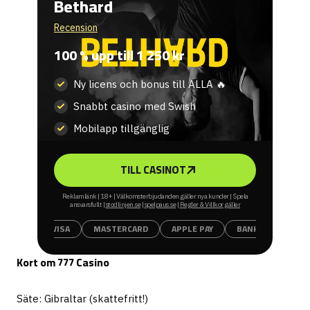
Bethard
Recension
100 % upp till 1 250 kr
Ny licens och bonus till ALLA 🔥
Snabbt casino med Swish
Mobilapp tillgänglig
TILL CASINOT
Reklamlänk | 18+ | Välkomsterbjudanden gäller nya kunder | Spela
ansvarsfullt |
stodlinjen.se
|
spelpaus.se
|
Regler & Villkor gäller
RUSTLY
VISA
MASTERCARD
APPLE PAY
BANKID
SWI
Kort om 777 Casino
Säte: Gibraltar (skattefritt!)