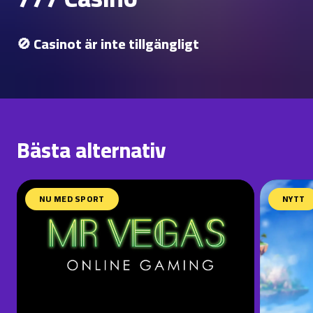
🚫 Casinot är inte tillgängligt
Bästa alternativ
NU MED SPORT
NYTT