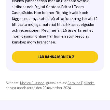
Monica jobbar sedan mer än 8 år som svensk
skribent och Digital Content Editor i Team
CasinoGuide. Hon brinner för hög kvalité och
lägger ned mycket tid på efterforskning för att få
till bästa möjliga material till artiklar, spelguider
och recensioner. Med mer än 15 års erfarenhet
inom casinon online har hon en stor bredd av
kunskap inom branschen.
LÄR KÄNNA MONICA
Skribent:
Monica Eliasson
, granskats av:
Caroline Fjellheim
,
senast uppdaterad den 20 november 2024