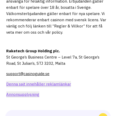
ansvariga för felaktig information. Erbjudanden gäller
enbart för spelare över 18 år, bosatta i Sverige.
Välkomsterbjudanden gäller enbart för nya spelare. Vi
rekommenderar enbart casinon med svensk licens. Var
vänlig och följ länken till ”Regler & Villkor” för att få
veta mer om oss och vår policy.
Raketech Group Holding plc.
St George’s Business Centre – Level 7a, St George’s
Road, St Julian’s, STJ 3202, Malta
support@casinoguide.se
Denna sajt innehåller reklamlänkar
Annonsupplysning