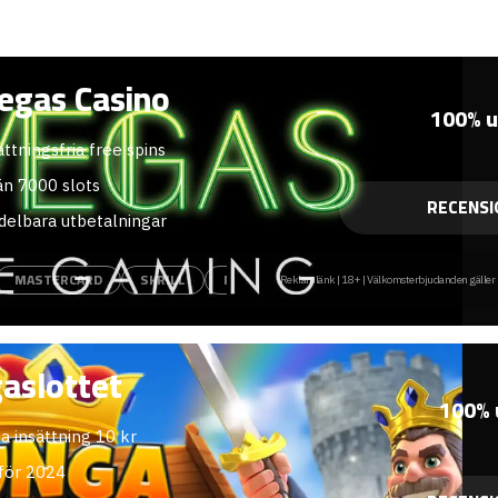
egas Casino
100% up
tningsfria free spins
än 7000 slots
RECENSI
elbara utbetalningar
MASTERCARD
SKRILL
PAYSAFECARD
MAESTRO
APPLE 
Reklamlänk | 18+ | Välkomsterbjudanden gäller ny
aslottet
100% u
a insättning 10 kr
 för 2024