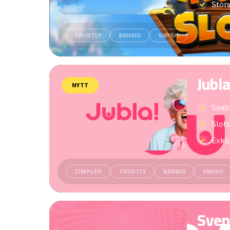
Stör
TRUSTLY
BANKID
SWISH
Jubl
NYTT
Snab
Slots
Exkl
ZIMPLER
TRUSTLY
BANKID
SWISH
Sven