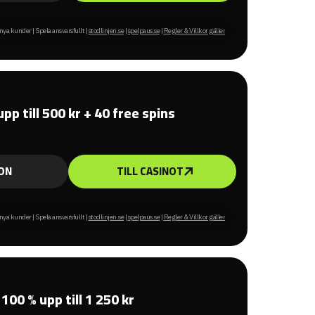
a kunder | Spela ansvarsfullt |
stodlinjen.se
|
spelpaus.se
|
Regler & Villkor gäller
pp till 500 kr + 40 free spins
ON
TILL CASINOT
a kunder | Spela ansvarsfullt |
stodlinjen.se
|
spelpaus.se
|
Regler & Villkor gäller
100 % upp till 1 250 kr