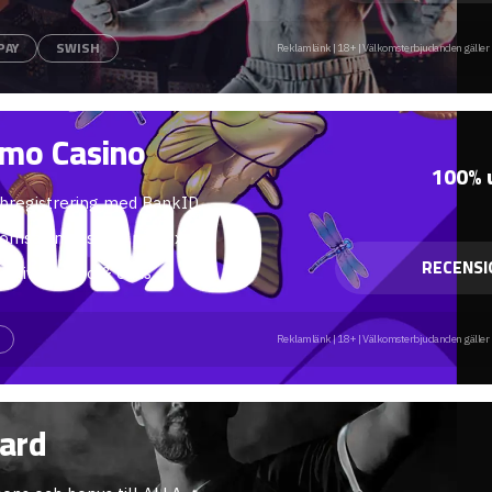
PAY
SWISH
Reklamlänk | 18+ | Välkomsterbjudanden gäller ny
mo Casino
100% u
bregistrering med BankID
 omsättningskrav på 10x
RECENSI
o, live casino & odds
Reklamlänk | 18+ | Välkomsterbjudanden gäller ny
ard