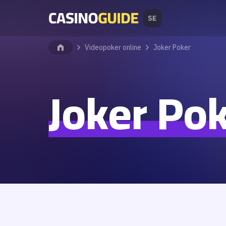
Videopoker online
Joker Poker
Joker Po
ALLA CASINON
CASINO MED SWISH
CASINOBONUSAR
CASINOSPEL
CASINO MED BANKID
BONUS UTAN O