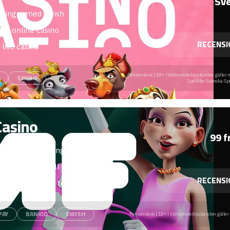
Sve
lningar med Swish
ligt online casino
RECENSI
 live casino
Reklamlänk | 18+ | Välkomsterbjudanden gäller nya
SWISH
Spel från Svenska Sp
Casino
99 f
s utan omsättning
ar överskott till välgörenhet
RECENSI
ast uttag i vårt test
PAY
BANKID
SWISH
Reklamlänk | 18+ | Välkomsterbjudanden gäller ny