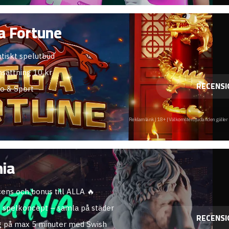
 Fortune
tiskt spelutbud
nsättning 10 kr
RECENSI
no & Sport
Reklamlänk | 18+ | Välkomsterbjudanden gäller ny
nia
cens och bonus till ALLA 🔥
t spelkoncept – samla på städer
RECENSI
g på max 5 minuter med Swish