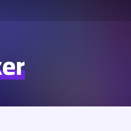
ker
CASINO UTAN KONTO
FREE SPINS
MSÄTTNINGSKRAV