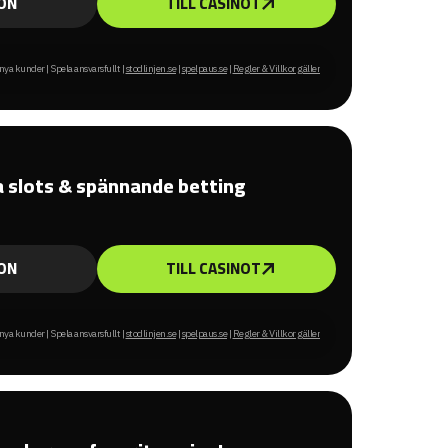
ON
TILL CASINOT
a kunder | Spela ansvarsfullt |
stodlinjen.se
|
spelpaus.se
|
Regler & Villkor gäller
a slots & spännande betting
ON
TILL CASINOT
a kunder | Spela ansvarsfullt |
stodlinjen.se
|
spelpaus.se
|
Regler & Villkor gäller