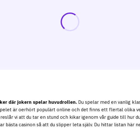
er där jokern spelar huvudrollen.
Du spelar med en vanlig kl
pelet är oerhört populärt online och det finns ett flertal olika 
slår vi att du tar en stund och kikar igenom vår guide till hur du
ar bästa casinon så att du slipper leta själv. Du hittar listan här