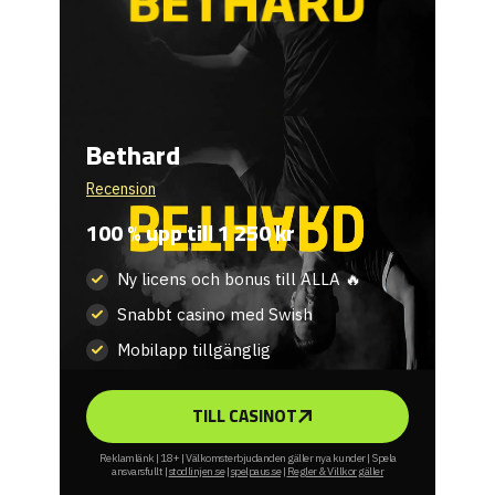
Bethard
Recension
100 % upp till 1 250 kr
Ny licens och bonus till ALLA 🔥
Snabbt casino med Swish
Mobilapp tillgänglig
TILL CASINOT
Reklamlänk | 18+ | Välkomsterbjudanden gäller nya kunder | Spela
ansvarsfullt |
stodlinjen.se
|
spelpaus.se
|
Regler & Villkor gäller