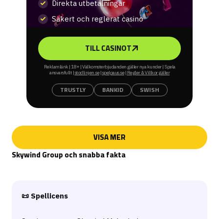
Direkta utbetalningar
Säkert och reglerat casino
TILL CASINOT
Reklamlänk | 18+ | Välkomsterbjudanden gäller nya kunder | Spela
ansvarsfullt |
stodlinjen.se
|
spelpaus.se
|
Regler & Villkor gäller
TRUSTLY
BANKID
SWISH
VISA MER
Skywind Group och snabba fakta
📜 Spellicens