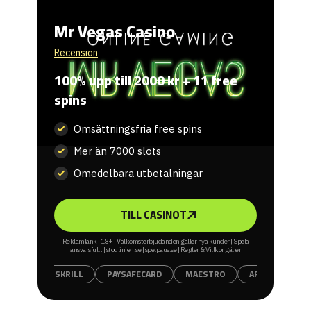
Mr Vegas Casino
Recension
100% upp till 2000 kr + 11 free
spins
Omsättningsfria free spins
Mer än 7000 slots
Omedelbara utbetalningar
TILL CASINOT
Reklamlänk | 18+ | Välkomsterbjudanden gäller nya kunder | Spela
ansvarsfullt |
stodlinjen.se
|
spelpaus.se
|
Regler & Villkor gäller
ERCARD
SKRILL
PAYSAFECARD
MAESTRO
APPLE PAY