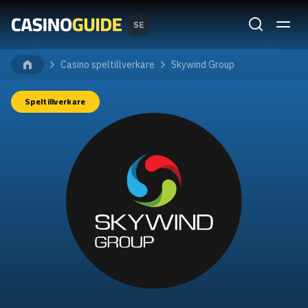
Sök
MENY
Casino speltillverkare
Skywind Group
Speltillverkare