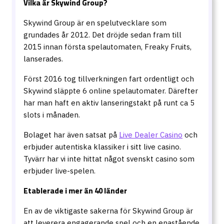
Vilka är Skywind Group?
Skywind Group är en spelutvecklare som
grundades år 2012. Det dröjde sedan fram till
2015 innan första spelautomaten, Freaky Fruits,
lanserades.
Först 2016 tog tillverkningen fart ordentligt och
Skywind släppte 6 online spelautomater. Därefter
har man haft en aktiv lanseringstakt på runt ca 5
slots i månaden.
Bolaget har även satsat på
Live Dealer Casino
och
erbjuder autentiska klassiker i sitt live casino.
Tyvärr har vi inte hittat något svenskt casino som
erbjuder live-spelen.
Etablerade i mer än 40 länder
En av de viktigaste sakerna för Skywind Group är
att leverera engagerande spel och en enastående