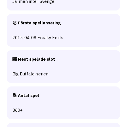
Ja, men inte i Sverige
🥇 Första spellansering
2015-04-08 Freaky Fruits
🎰 Mest spelade slot
Big Buffalo-serien
🔢 Antal spel
360+