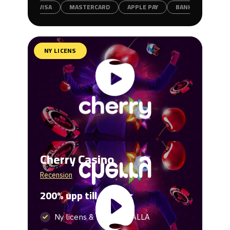
RUSTLY
VISA
MASTERCARD
APPLE PAY
BANKID
SWI
NY LICENS
Cherry Casino
Recension
200% upp till 1000 kr
Ny licens & bonus till ALLA