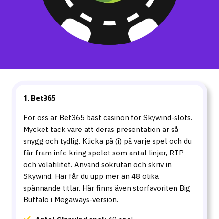
1. Bet365
För oss är Bet365 bäst casinon för Skywind-slots.
Mycket tack vare att deras presentation är så
snygg och tydlig. Klicka på (i) på varje spel och du
får fram info kring spelet som antal linjer, RTP
och volatilitet. Använd sökrutan och skriv in
Skywind. Här får du upp mer än 48 olika
spännande titlar. Här finns även storfavoriten Big
Buffalo i Megaways-version.