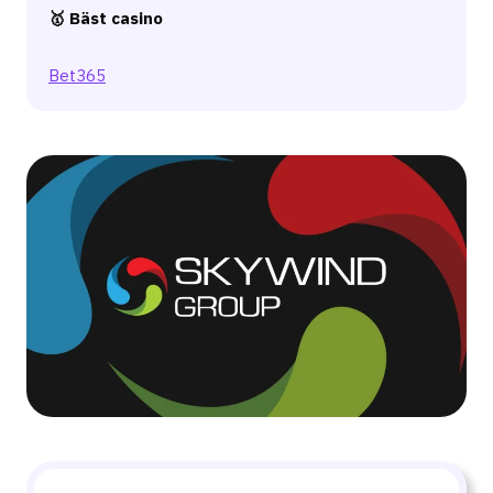
🥇 Bäst casino
Bet365