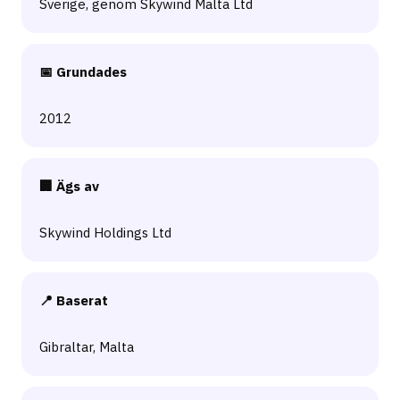
Sverige, genom Skywind Malta Ltd
📅 Grundades
2012
🏢 Ägs av
Skywind Holdings Ltd
📍 Baserat
Gibraltar, Malta