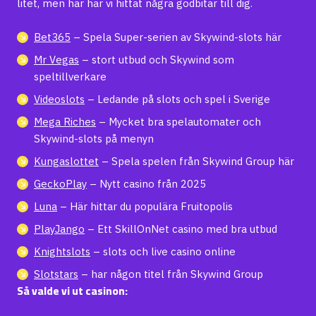
litet, men här har vi hittat några godbitar till dig.
Bet365
– Spela Super-serien av Skywind-slots här
Mr Vegas
– stort utbud och Skywind som
speltillverkare
Videoslots
– Ledande på slots och spel i Sverige
Mega Riches
– Mycket bra spelautomater och
Skywind-slots på menyn
Kungaslottet
– Spela spelen från Skywind Group här
GeckoPlay
– Nytt casino från 2025
Luna
– Här hittar du populära Fruitopolis
PlayJango
– Ett SkillOnNet casino med bra utbud
Knightslots
– slots och live casino online
Slotstars
– har någon titel från Skywind Group
Så valde vi ut casinon: