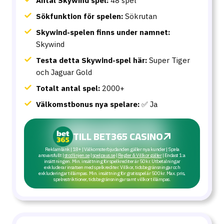
Antal Skywind spel:
48 spel
Sökfunktion för spelen:
Sökrutan
Skywind-spelen finns under namnet:
Skywind
Testa detta Skywind-spel här:
Super Tiger
och Jaguar Gold
Totalt antal spel:
2000+
Välkomstbonus nya spelare:
✅ Ja
TILL BET365 CASINO
Till Bet365 cas
Reklamlänk | 18+ | Välkomsterbjudanden gäller nya kunder | Spela
ansvarsfullt |
stodlinjen.se
|
spelpaus.se
|
Regler & Villkor gäller
| Endast 1:a
insättningen. Min. insättning för spelkrediter är 50 kr. Utbetalningar
exkluderar insatsen med spelkrediter. Villkor, tidsbegränsningar och
exkluderingar tillämpas. Min. insättning för gratisspel är 500 kr. Max. pris,
spelrestriktioner, tidsbegränsningar samt villkor tillämpas.