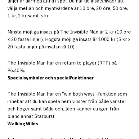
linjer är därmed alltid i spel. Du har tio insatsnivåer att
välja mellan och myntvärdena är 10 öre, 20 öre, 50 öre,
1 kr, 2 kr samt 5 kr.
Minsta möjliga insats på The Invisible Man är 2 kr (10 öre
x 20 fasta linjer). Högsta möjliga insats är 1000 kr (5 kr x
20 fasta linjer på insatsnivå 10).
The Invisible Man har en return to player (RTP) på
96.40%.
Specialsymboler och specialfunktioner
The Invisible Man har en ”win both ways”-funktion som
innebär att du kan spela hem vinster från både vänster
och höger samt både och. Idén känner du igen från
bland annat Starburst.
Walking Wilds