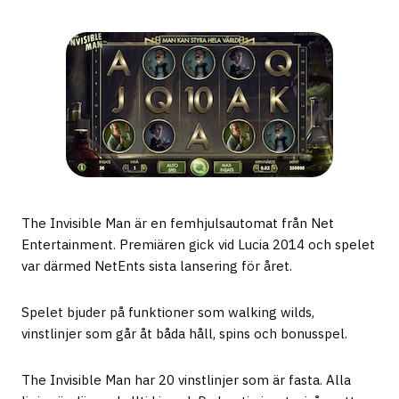
The Invisible Man är en femhjulsautomat från Net
Entertainment. Premiären gick vid Lucia 2014 och spelet
var därmed NetEnts sista lansering för året.
Spelet bjuder på funktioner som walking wilds,
vinstlinjer som går åt båda håll, spins och bonusspel.
The Invisible Man har 20 vinstlinjer som är fasta. Alla