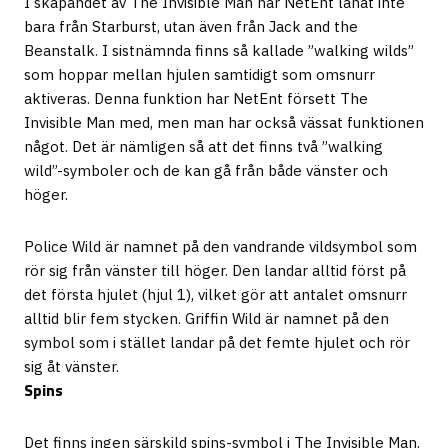
I skapandet av The Invisible Man har NetEnt lånat inte
bara från Starburst, utan även från Jack and the
Beanstalk. I sistnämnda finns så kallade ”walking wilds”
som hoppar mellan hjulen samtidigt som omsnurr
aktiveras. Denna funktion har NetEnt försett The
Invisible Man med, men man har också vässat funktionen
något. Det är nämligen så att det finns två ”walking
wild”-symboler och de kan gå från både vänster och
höger.
Police Wild är namnet på den vandrande vildsymbol som
rör sig från vänster till höger. Den landar alltid först på
det första hjulet (hjul 1), vilket gör att antalet omsnurr
alltid blir fem stycken. Griffin Wild är namnet på den
symbol som i stället landar på det femte hjulet och rör
sig åt vänster.
Spins
Det finns ingen särskild spins-symbol i The Invisible Man.