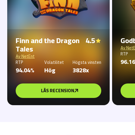
Finn and the Dragon
4.5
God
Tales
Av Net
RTP
Av NetEnt
96.1
RTP
Volatilitet
Högsta vinsten
94.04%
Hög
3828x
LÄS RECENSION