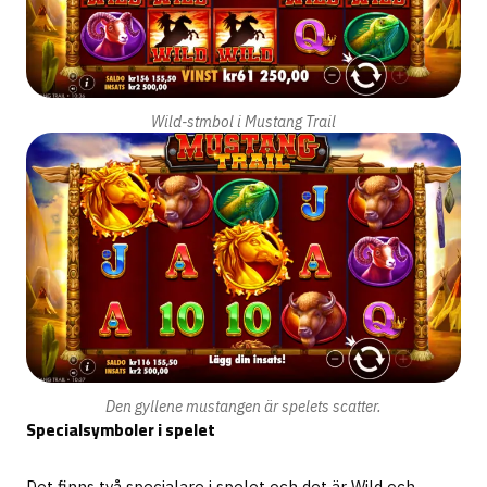
Wild-stmbol i Mustang Trail
Den gyllene mustangen är spelets scatter.
Specialsymboler i spelet
Det finns två specialare i spelet och det är Wild och