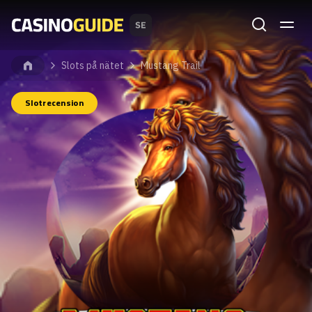
Sök
MENY
Slots på nätet
Mustang Trail
Slotrecension