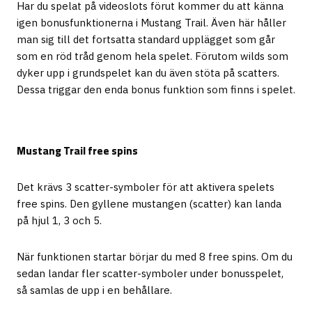
Har du spelat på videoslots förut kommer du att känna
igen bonusfunktionerna i Mustang Trail. Även här håller
man sig till det fortsatta standard upplägget som går
som en röd tråd genom hela spelet. Förutom wilds som
dyker upp i grundspelet kan du även stöta på scatters.
Dessa triggar den enda bonus funktion som finns i spelet.
Mustang Trail free spins
Det krävs 3 scatter-symboler för att aktivera spelets
free spins. Den gyllene mustangen (scatter) kan landa
på hjul 1, 3 och 5.
När funktionen startar börjar du med 8 free spins. Om du
sedan landar fler scatter-symboler under bonusspelet,
så samlas de upp i en behållare.