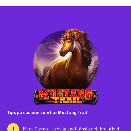
Tips på casinon som har Mustang Trail
Maria Casino
– trevlig spelkänsla och bra utbud