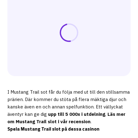
I Mustang Trail sot får du följa med ut till den stillsamma
prärien. Där kommer du stöta på flera mäktiga djur och
kanske även en och annan spelfunktion. Ett vällyckat
äventyr kan ge dig
upp till 5 000x i utdelning
.
Läs mer
om Mustang Trail slot i vår recension
.
Spela Mustang Trail slot på dessa casinon