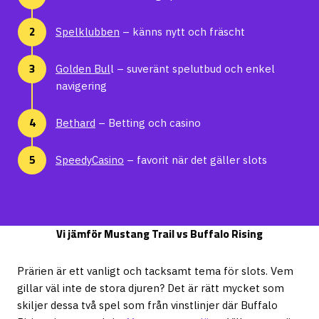
Spelklubben
– känns nytt och fräscht
Golden Bul
l – suveränt spelutbud och enkel
navigering
Bethard
– Betting och casino
SpeedyCasino
– favorit när det gäller slots
Vi jämför Mustang Trail vs Buffalo Rising
Prärien är ett vanligt och tacksamt tema för slots. Vem
gillar väl inte de stora djuren? Det är rätt mycket som
skiljer dessa två spel som från vinstlinjer där Buffalo