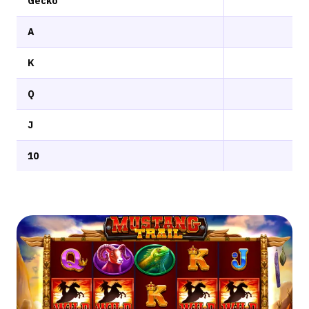
Gecko
1
A
0.
K
0.
Q
0.
J
0.
10
0.