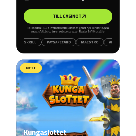
TILL CASINOT
Reklamlänk | 18+ | Välkomsterbjudanden gäller nya kunder | Spela
ansvarsfullt |
stodlinjen.se
|
spelpaus.se
|
Regler & Villkor gäller
ERCARD
SKRILL
PAYSAFECARD
MAESTRO
APPLE PAY
NYTT
Kungaslottet