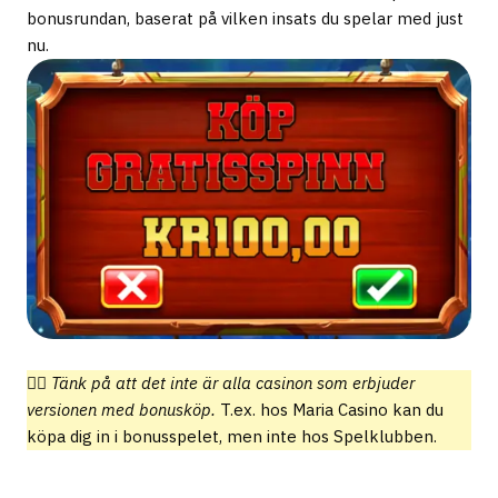
bonusrundan, baserat på vilken insats du spelar med just
nu.
🙋‍♀️
Tänk på att det inte är alla casinon som erbjuder
versionen med bonusköp.
T.ex. hos Maria Casino kan du
köpa dig in i bonusspelet, men inte hos Spelklubben.