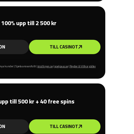
100% upp till 2 500 kr
ON
TILL CASINOT
a kunder | Spela ansvarsfullt |
stodlinjen.se
|
spelpaus.se
|
Regler & Villkor gäller
pp till 500 kr + 40 free spins
ON
TILL CASINOT