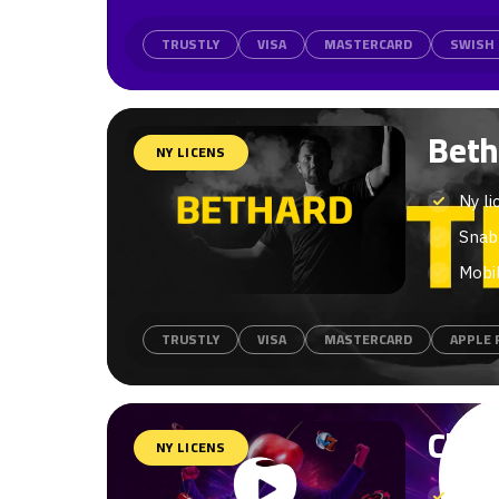
TRUSTLY
VISA
MASTERCARD
SWISH
Beth
NY LICENS
Ny li
Snab
Mobil
TRUSTLY
VISA
MASTERCARD
APPLE 
Cher
NY LICENS
Ny li