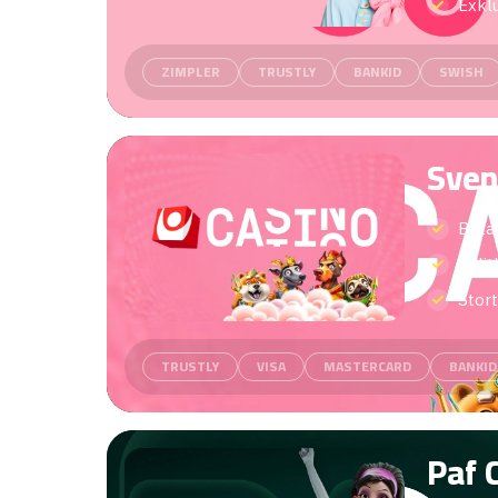
Exkl
ZIMPLER
TRUSTLY
BANKID
SWISH
Sven
Beta
Pålit
Stort
TRUSTLY
VISA
MASTERCARD
BANKID
Paf 