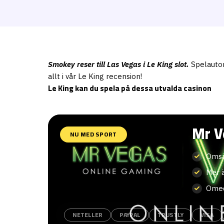
Smokey reser till Las Vegas i Le King slot.
Spelautom
allt i vår Le King recension!
Le King kan du spela på dessa utvalda casinon
Mr V
NU MED SPORT
Omsät
Mer 
Omed
NETELLER
PAYPAL
TRUSTLY
VISA