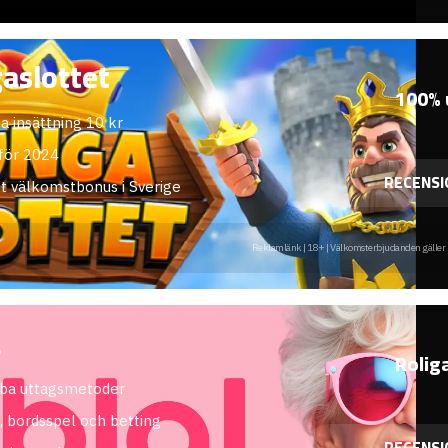
aslottet
100% u
a insättning 10 kr
 för 2024
RECENSI
st välkomstbonus i Sverige
Reklamlänk | 18+ | Välkomsterbjudanden gäller ny
a
Rolig
ba uttagsmetoder
, bordsspel och betting
RECENSI