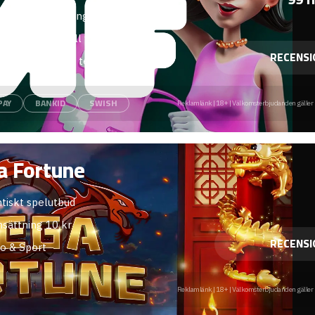
s utan omsättning
ar överskott till välgörenhet
RECENSI
ast uttag i vårt test
PAY
BANKID
SWISH
Reklamlänk | 18+ | Välkomsterbjudanden gäller ny
 Fortune
tiskt spelutbud
nsättning 10 kr
RECENSI
no & Sport
Reklamlänk | 18+ | Välkomsterbjudanden gäller ny