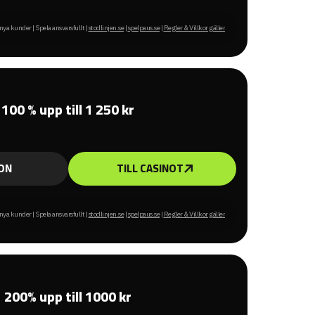
a kunder | Spela ansvarsfullt |
stodlinjen.se
|
spelpaus.se
|
Regler & Villkor gäller
100 % upp till 1 250 kr
ON
TILL CASINOT
a kunder | Spela ansvarsfullt |
stodlinjen.se
|
spelpaus.se
|
Regler & Villkor gäller
200% upp till 1000 kr