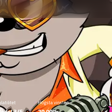
CASINO UTAN KONTO
FREE SPINS
MSÄTTNINGSKRAV
latilitet
Högsta vinsten
edel 3/5
20.000x