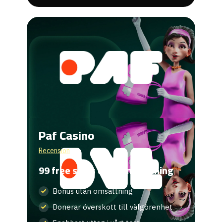
Paf Casino
Recension
99 free spins utan omsättning
Bonus utan omsättning
Donerar överskott till välgörenhet