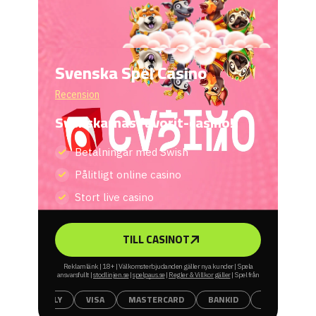
Svenska Spel Casino
Recension
Svenskarnas favorit-casino!
Betalningar med Swish
Pålitligt online casino
Stort live casino
TILL CASINOT
Reklamlänk | 18+ | Välkomsterbjudanden gäller nya kunder | Spela
ansvarsfullt |
stodlinjen.se
|
spelpaus.se
|
Regler & Villkor gäller
| Spel från
Svenska Spel Sport & Casino AB. Åldersgräns 18 år. Stödlinjen 020-81 91
00. Spelalagom.se.
TRUSTLY
VISA
MASTERCARD
BANKID
SWISH