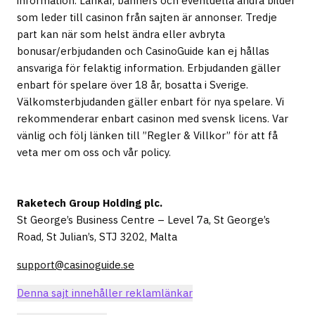
information. Länkar, banners och eventuella andra bilder
som leder till casinon från sajten är annonser. Tredje
part kan när som helst ändra eller avbryta
bonusar/erbjudanden och CasinoGuide kan ej hållas
ansvariga för felaktig information. Erbjudanden gäller
enbart för spelare över 18 år, bosatta i Sverige.
Välkomsterbjudanden gäller enbart för nya spelare. Vi
rekommenderar enbart casinon med svensk licens. Var
vänlig och följ länken till ”Regler & Villkor” för att få
veta mer om oss och vår policy.
Raketech Group Holding plc.
St George’s Business Centre – Level 7a, St George’s
Road, St Julian’s, STJ 3202, Malta
support@casinoguide.se
Denna sajt innehåller reklamlänkar