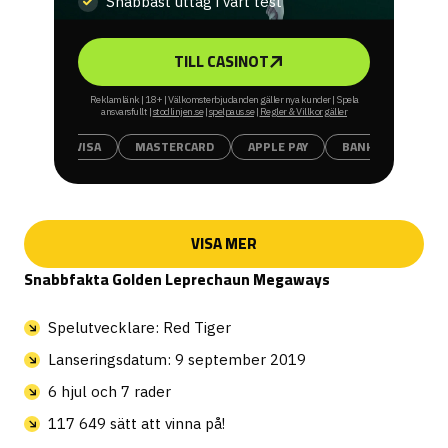
Snabbast uttag i vårt test
TILL CASINOT
Reklamlänk | 18+ | Välkomsterbjudanden gäller nya kunder | Spela
ansvarsfullt |
stodlinjen.se
|
spelpaus.se
|
Regler & Villkor gäller
RUSTLY
VISA
MASTERCARD
APPLE PAY
BANKID
SWI
VISA MER
Snabbfakta Golden Leprechaun Megaways
Spelutvecklare: Red Tiger
Lanseringsdatum: 9 september 2019
6 hjul och 7 rader
117 649 sätt att vinna på!