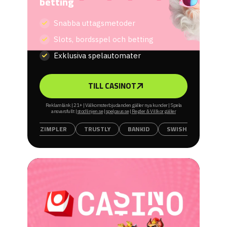
betting
Snabba uttagsmetoder
Slots, bordsspel och betting
Exklusiva spelautomater
TILL CASINOT
Reklamlänk | 21+ | Välkomsterbjudanden gäller nya kunder | Spela
ansvarsfullt |
stodlinjen.se
|
spelpaus.se
|
Regler & Villkor gäller
ZIMPLER
TRUSTLY
BANKID
SWISH