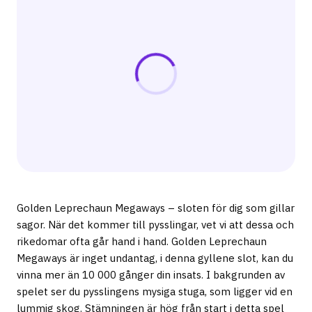
Golden Leprechaun Megaways – sloten för dig som gillar
sagor. När det kommer till pysslingar, vet vi att dessa och
rikedomar ofta går hand i hand. Golden Leprechaun
Megaways är inget undantag, i denna gyllene slot, kan du
vinna mer än 10 000 gånger din insats. I bakgrunden av
spelet ser du pysslingens mysiga stuga, som ligger vid en
lummig skog. Stämningen är hög från start i detta spel