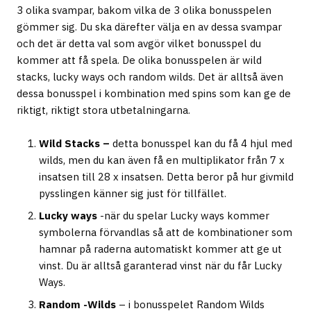
3 olika svampar, bakom vilka de 3 olika bonusspelen
gömmer sig. Du ska därefter välja en av dessa svampar
och det är detta val som avgör vilket bonusspel du
kommer att få spela. De olika bonusspelen är wild
stacks, lucky ways och random wilds. Det är alltså även
dessa bonusspel i kombination med spins som kan ge de
riktigt, riktigt stora utbetalningarna.
Wild Stacks –
detta bonusspel kan du få 4 hjul med
wilds, men du kan även få en multiplikator från 7 x
insatsen till 28 x insatsen. Detta beror på hur givmild
pysslingen känner sig just för tillfället.
Lucky ways
-när du spelar Lucky ways kommer
symbolerna förvandlas så att de kombinationer som
hamnar på raderna automatiskt kommer att ge ut
vinst. Du är alltså garanterad vinst när du får Lucky
Ways.
Random -Wilds
– i bonusspelet Random Wilds