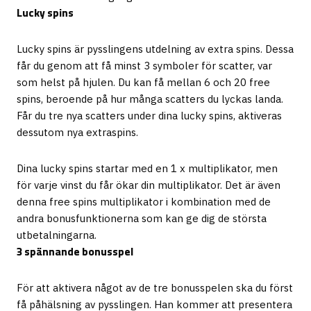
Lucky spins
Lucky spins är pysslingens utdelning av extra spins. Dessa
får du genom att få minst 3 symboler för scatter, var
som helst på hjulen. Du kan få mellan 6 och 20 free
spins, beroende på hur många scatters du lyckas landa.
Får du tre nya scatters under dina lucky spins, aktiveras
dessutom nya extraspins.
Dina lucky spins startar med en 1 x multiplikator, men
för varje vinst du får ökar din multiplikator. Det är även
denna free spins multiplikator i kombination med de
andra bonusfunktionerna som kan ge dig de största
utbetalningarna.
3 spännande bonusspel
För att aktivera något av de tre bonusspelen ska du först
få påhälsning av pysslingen. Han kommer att presentera