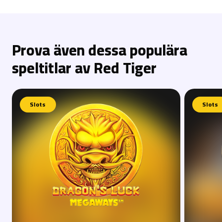
Prova även dessa populära
speltitlar av Red Tiger
Slots
Slots