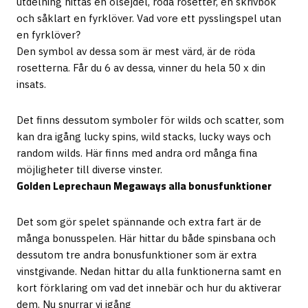
utdelning hittas en ölsejdel, röda rosetter, en skrivbok
och såklart en fyrklöver. Vad vore ett pysslingspel utan
en fyrklöver?
Den symbol av dessa som är mest värd, är de röda
rosetterna. Får du 6 av dessa, vinner du hela 50 x din
insats.
Det finns dessutom symboler för wilds och scatter, som
kan dra igång lucky spins, wild stacks, lucky ways och
random wilds. Här finns med andra ord många fina
möjligheter till diverse vinster.
Golden Leprechaun Megaways alla bonusfunktioner
Det som gör spelet spännande och extra fart är de
många bonusspelen. Här hittar du både spinsbana och
dessutom tre andra bonusfunktioner som är extra
vinstgivande. Nedan hittar du alla funktionerna samt en
kort förklaring om vad det innebär och hur du aktiverar
dem. Nu snurrar vi igång