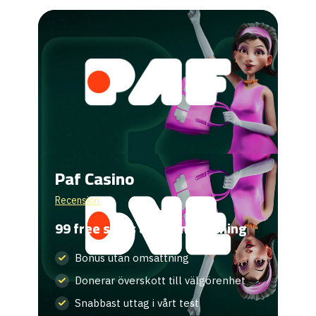
Paf Casino
Recension
99 free spins utan omsättning
Bonus utan omsättning
Donerar överskott till välgörenhet
Snabbast uttag i vårt test