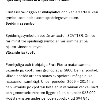
Fruit Fiesta-loggan är
vildsymbol
och kan ersätta vilken
symbol som helst utom spridningssymbolen.
Spridningssymbol
Spridningssymbolen består av texten SCATTER. Om du
får minst tre spridningssymboler, var som helst på
hjulen, vinner du mynt.
Växande jackpott
Femhjuliga och trehjuliga Fruit Fiesta matar samma
växande jackpott, vars grundplåt är $800. Den är poolad,
vilket innebär att den matas av spelare i många olika
nätcasinon samtidigt. Under perioden 2009 – 2014 har
den växande jackpotten betalat ut varannan vecka i snitt,
och genomsnittsvinsten ligger på en bit under $25 000.
Högsta vinsten under perioden uppgick till $94 845.