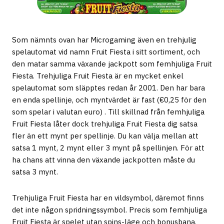
Som nämnts ovan har Microgaming även en trehjulig
spelautomat vid namn Fruit Fiesta i sitt sortiment, och
den matar samma växande jackpott som femhjuliga Fruit
Fiesta. Trehjuliga Fruit Fiesta är en mycket enkel
spelautomat som släpptes redan år 2001. Den har bara
en enda spellinje, och myntvärdet är fast (€0,25 för den
som spelar i valutan euro) . Till skillnad från femhjuliga
Fruit Fiesta låter dock trehjuliga Fruit Fiesta dig satsa
fler än ett mynt per spellinje. Du kan välja mellan att
satsa 1 mynt, 2 mynt eller 3 mynt på spellinjen. För att
ha chans att vinna den växande jackpotten måste du
satsa 3 mynt.
Trehjuliga Fruit Fiesta har en vildsymbol, däremot finns
det inte någon spridningssymbol. Precis som femhjuliga
Fruit Fiesta är spelet utan spins-läge och bonusbana.