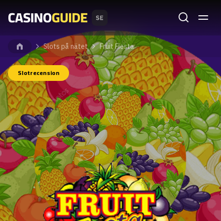
Sök
MENY
Slots på nätet
Fruit Fiesta
Slotrecension