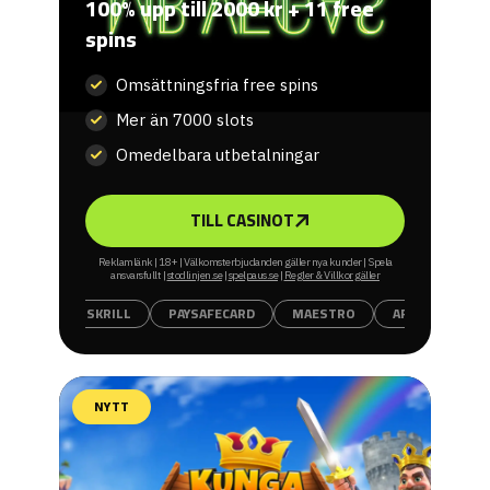
100% upp till 2000 kr + 11 free
spins
Omsättningsfria free spins
Mer än 7000 slots
Omedelbara utbetalningar
TILL CASINOT
Reklamlänk | 18+ | Välkomsterbjudanden gäller nya kunder | Spela
ansvarsfullt |
stodlinjen.se
|
spelpaus.se
|
Regler & Villkor gäller
ERCARD
SKRILL
PAYSAFECARD
MAESTRO
APPLE PAY
NYTT