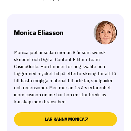
Monica Eliasson
Monica jobbar sedan mer än 8 år som svensk
skribent och Digital Content Editor i Team
CasinoGuide. Hon brinner för hög kvalité och
lägger ned mycket tid på efterforskning för att få
till bästa möjliga material till artiklar, spelguider
och recensioner. Med mer än 15 års erfarenhet
inom casinon online har hon en stor bredd av
kunskap inom branschen.
LÄR KÄNNA MONICA