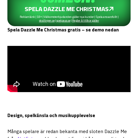
SPELA DAZZLE ME CHRISTMAS
Spela Dazz
Reklamlänk | 18+ | Välkomsterbjudanden gäller nya kunder | Spela ansvarsfullt |
stodlinjen.se
|
spelpaus.se
|
Regler & Villkor gäller
Spela Dazzle Me Christmas gratis – se demo nedan
Design, spelkänsla och musikupplevelse
Många spelare är redan bekanta med sloten Dazzle Me