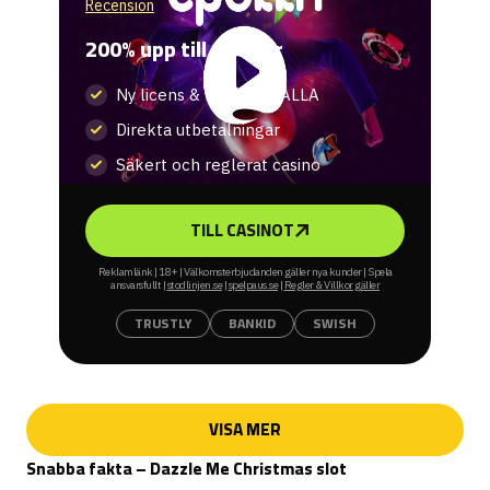
Recension
200% upp till 1000 kr
Ny licens & bonus till ALLA
Direkta utbetalningar
Säkert och reglerat casino
TILL CASINOT
Reklamlänk | 18+ | Välkomsterbjudanden gäller nya kunder | Spela
ansvarsfullt |
stodlinjen.se
|
spelpaus.se
|
Regler & Villkor gäller
TRUSTLY
BANKID
SWISH
VISA MER
Snabba fakta – Dazzle Me Christmas slot