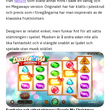
från
NetEnt
som bland annat finns i både en vanlig och
en Megaways-version. Originalet har här klätts i juleskrud
och precis som i föregångarna har man inspirerats av de
klassiska fruktslotsen.
Designen är relativt enkel, men funkar fint för att sätta
stämningen i spelet. Musiken är å andra sidan inte alls
lika fantastiskt och vi stängde snabbt av ljudet och
spelade utan musik istället.
Symboler och utbetalningar i Dazzle Me Christmas