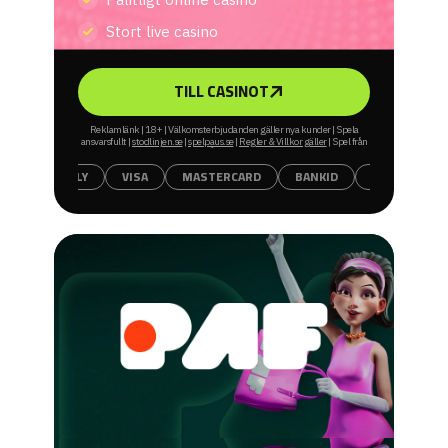
Stort live casino
TILL CASINOT
Reklamlänk | 18+ | Välkomsterbjudanden gäller nya kunder | Spela
ansvarsfullt |
stodlinjen.se
|
spelpaus.se
|
Regler & Villkor gäller
| Spel från
Svenska Spel Sport & Casino AB. Åldersgräns 18 år. Stödlinjen 020-81 91
00. Spelalagom.se.
TRUSTLY
VISA
MASTERCARD
BANKID
SWISH