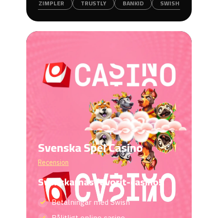
ZIMPLER
TRUSTLY
BANKID
SWISH
Svenska Spel Casino
Recension
Svenskarnas favorit-casino!
Betalningar med Swish
Pålitligt online casino