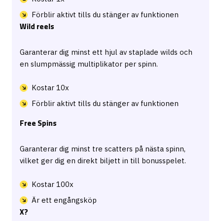
Förblir aktivt tills du stänger av funktionen
Wild reels
Garanterar dig minst ett hjul av staplade wilds och
en slumpmässig multiplikator per spinn.
Kostar 10x
Förblir aktivt tills du stänger av funktionen
Free Spins
Garanterar dig minst tre scatters på nästa spinn,
vilket ger dig en direkt biljett in till bonusspelet.
Kostar 100x
Är ett engångsköp
X?