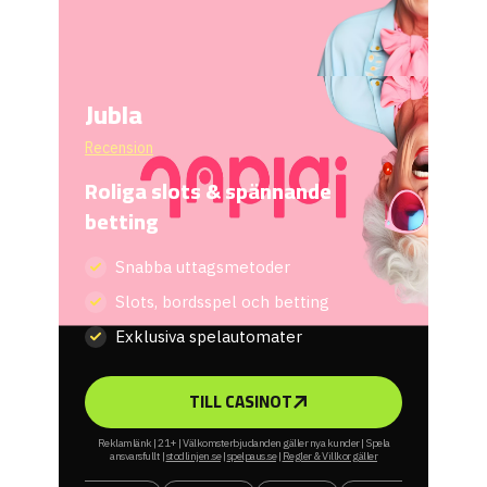
Jubla
Recension
Roliga slots & spännande
betting
Snabba uttagsmetoder
Slots, bordsspel och betting
Exklusiva spelautomater
TILL CASINOT
Reklamlänk | 21+ | Välkomsterbjudanden gäller nya kunder | Spela
ansvarsfullt |
stodlinjen.se
|
spelpaus.se
|
Regler & Villkor gäller