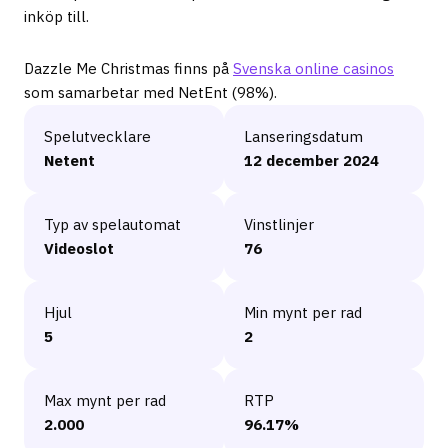
inköp till.
Dazzle Me Christmas finns på
Svenska online casinos
som samarbetar med NetEnt (98%).
Spelutvecklare
Lanseringsdatum
Netent
12 december 2024
Typ av spelautomat
Vinstlinjer
Videoslot
76
Hjul
Min mynt per rad
5
2
Max mynt per rad
RTP
2.000
96.17%