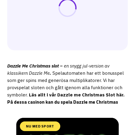
Dazzle Me Christmas slot –
en snygg jul-version av
klassikern Dazzle Me
.
Spelautomaten har ett bonusspel
som ger spins med generösa multiplikatorer. Vi har
provspelat sloten och gått igenom alla funktioner och
symboler.
Läs allt i vår Dazzle me Christmas Slot här.
På dessa casinon kan du spela Dazzle me Christmas
NU MED SPORT