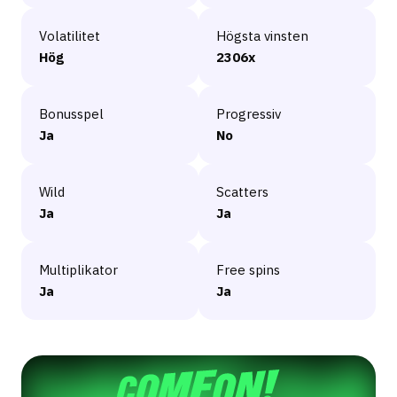
Volatilitet
Högsta vinsten
Hög
2306x
Bonusspel
Progressiv
Ja
No
Wild
Scatters
Ja
Ja
Multiplikator
Free spins
Ja
Ja