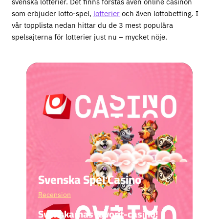
svenska lotterier. Det finns förstås även online casinon
som erbjuder lotto-spel,
lotterier
och även lottobetting. I
vår topplista nedan hittar du de 3 mest populära
spelsajterna för lotterier just nu – mycket nöje.
Svenska Spel Casino
Recension
Svenskarnas favorit-casino!