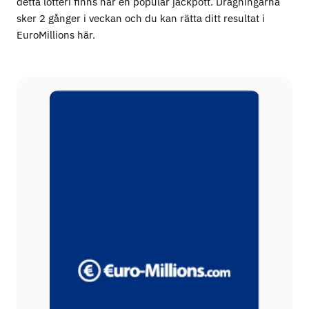
detta lotteri finns här en populär jackpott. Dragningarna
sker 2 gånger i veckan och du kan rätta ditt resultat i
EuroMillions här.