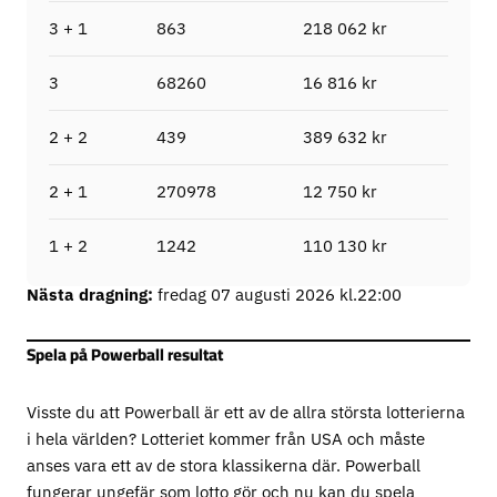
3 + 1
863
218 062 kr
3
68260
16 816 kr
2 + 2
439
389 632 kr
2 + 1
270978
12 750 kr
1 + 2
1242
110 130 kr
Nästa dragning:
fredag 07 augusti 2026 kl.22:00
Spela på Powerball resultat
Visste du att Powerball är ett av de allra största lotterierna
i hela världen? Lotteriet kommer från USA och måste
anses vara ett av de stora klassikerna där. Powerball
fungerar ungefär som lotto gör och nu kan du spela