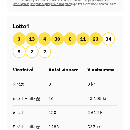
Reklamlänk | 18+ | Välkomsterbjudanden gäller nya kunder | Spela ansvarsfullt |
stodlinjen.se
|
spelpaus.se
|
Regler & Villkor gäller
| Spel från Svenska Spel Sport & Casino
AB. Åldersgräns 18 år. Stödlinjen 020-81 91 00. Spelalagom.se.
Lotto1
3
13
4
30
8
11
23
34
5
2
7
Vinstnivå
Antal vinnare
Vinstsumma
7 rätt
0
0 kr
6 rätt + tillägg
16
43 108 kr
6 rätt
120
2 612 kr
5 rätt + tillägg
1283
537 kr