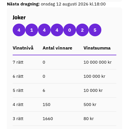
Nästa dragning:
onsdag 12 augusti 2026 kl.18:00
Joker
4
1
4
4
0
2
5
Vinstnivå
Antal vinnare
Vinstsumma
7 rätt
0
10 000 000 kr
6 rätt
0
100 000 kr
5 rätt
6
10 000 kr
4 rätt
150
500 kr
3 rätt
1660
80 kr