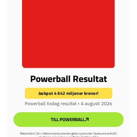
Powerball Resultat
Jackpot 4 642 miljoner kronor!
Powerball tisdag resultat • 4 augusti 2026
TILL POWERBALL
Reklamlänk | 18+ | Välkomsterbjudanden gäller nya kunder | Spela ansvarsfullt |