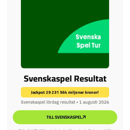
Svenskaspel Resultat
Jackpot 29 231 564 miljoner kronor!
Svenskaspel lördag resultat • 1 augusti 2026
TILL SVENSKASPEL