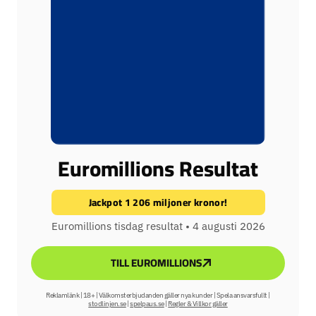
Euromillions Resultat
Jackpot 1 206 miljoner kronor!
Euromillions tisdag resultat • 4 augusti 2026
TILL EUROMILLIONS
Reklamlänk | 18+ | Välkomsterbjudanden gäller nya kunder | Spela ansvarsfullt |
stodlinjen.se
|
spelpaus.se
|
Regler & Villkor gäller