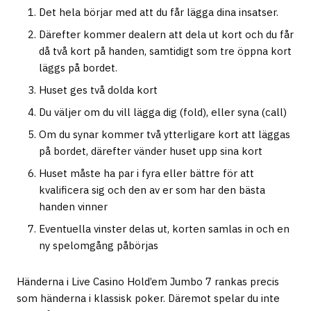
Det hela börjar med att du får lägga dina insatser.
Därefter kommer dealern att dela ut kort och du får
då två kort på handen, samtidigt som tre öppna kort
läggs på bordet.
Huset ges två dolda kort
Du väljer om du vill lägga dig (fold), eller syna (call)
Om du synar kommer två ytterligare kort att läggas
på bordet, därefter vänder huset upp sina kort
Huset måste ha par i fyra eller bättre för att
kvalificera sig och den av er som har den bästa
handen vinner
Eventuella vinster delas ut, korten samlas in och en
ny spelomgång påbörjas
Händerna i Live Casino Hold’em Jumbo 7 rankas precis
som händerna i klassisk poker. Däremot spelar du inte