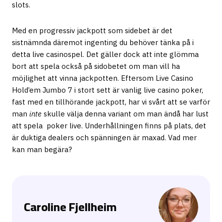
slots.
Med en progressiv jackpott som sidebet är det
sistnämnda däremot ingenting du behöver tänka på i
detta live casinospel. Det gäller dock att inte glömma
bort att spela också på sidobetet om man vill ha
möjlighet att vinna jackpotten. Eftersom Live Casino
Hold’em Jumbo 7 i stort sett är vanlig live casino poker,
fast med en tillhörande jackpott, har vi svårt att se varför
man
inte
skulle välja denna variant om man ändå har lust
att spela poker live. Underhållningen finns på plats, det
är duktiga dealers och spänningen är maxad. Vad mer
kan man begära?
Caroline Fjellheim