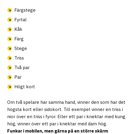
Färgstege
Fyrtal
Kåk
Färg
Stege
Triss
Två par
Par
Högt kort
Om två spelare har samma hand, vinner den som har det
högsta kort eller sidokort. Till exempel vinner en triss i
nior över en triss i fyror. Eller ett par i knektar med kung
hög, vinner över ett par i knektar med dam hög.
Funkar i mobilen, men gärna på en större skärm