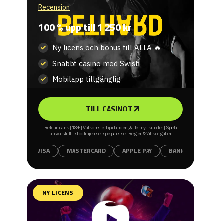
Recension
100 % upp till 1 250 kr
Ny licens och bonus till ALLA 🔥
Snabbt casino med Swish
Mobilapp tillgänglig
TILL CASINOT
Reklamlänk | 18+ | Välkomsterbjudanden gäller nya kunder | Spela
ansvarsfullt |
stodlinjen.se
|
spelpaus.se
|
Regler & Villkor gäller
RUSTLY
VISA
MASTERCARD
APPLE PAY
BANKID
SWI
NY LICENS