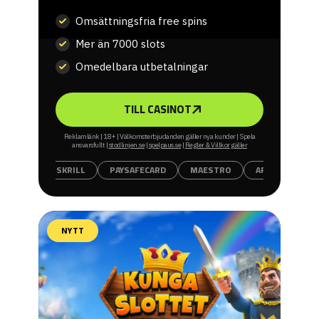
Omsättningsfria free spins
Mer än 7000 slots
Omedelbara utbetalningar
TILL CASINOT
Reklamlänk | 18+ | Välkomsterbjudanden gäller nya kunder | Spela
ansvarsfullt |
stodlinjen.se
|
spelpaus.se
|
Regler & Villkor gäller
ERCARD
SKRILL
PAYSAFECARD
MAESTRO
APPLE PAY
NYTT