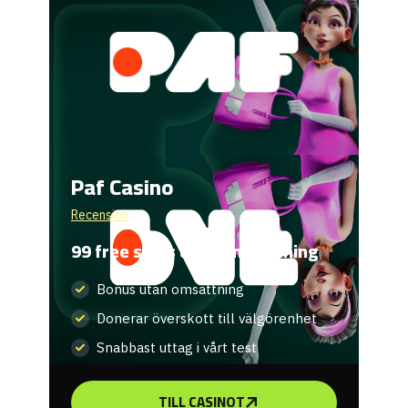
Paf Casino
Recension
99 free spins utan omsättning
Bonus utan omsättning
Donerar överskott till välgörenhet
Snabbast uttag i vårt test
TILL CASINOT