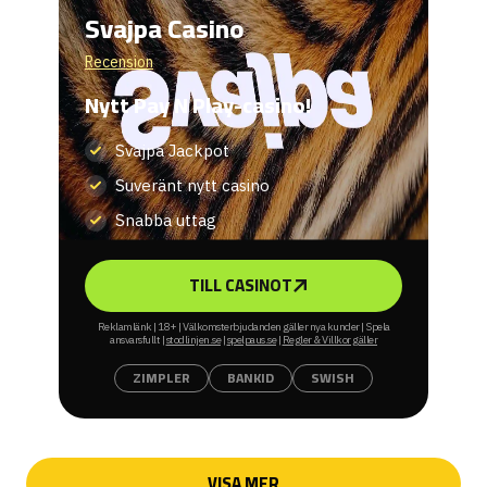
Svajpa Casino
Recension
Nytt Pay N Play-casino!
Svajpa Jackpot
Suveränt nytt casino
Snabba uttag
TILL CASINOT
Reklamlänk | 18+ | Välkomsterbjudanden gäller nya kunder | Spela
ansvarsfullt |
stodlinjen.se
|
spelpaus.se
|
Regler & Villkor gäller
ZIMPLER
BANKID
SWISH
VISA MER