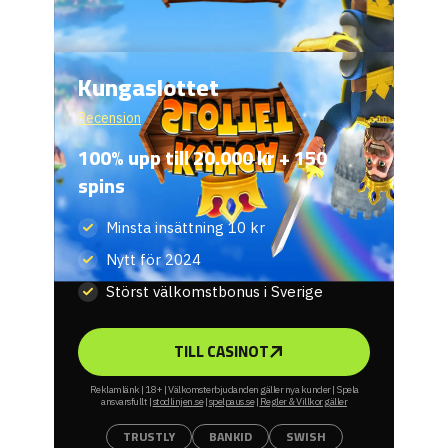
Kungaslottet
Recension
100% upp till 20.000 kr + 150
spins
Minsta insättning 10 kr
Nytt för 2024
Störst välkomstbonus i Sverige
TILL CASINOT
Reklamlänk | 18+ | Välkomsterbjudanden gäller nya kunder | Spela
ansvarsfullt |
stodlinjen.se
|
spelpaus.se
|
Regler & Villkor gäller
TRUSTLY
BANKID
SWISH