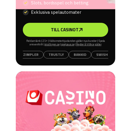
Slots, bordsspel och betting
Exklusiva spelautomater
TILL CASINOT
Reklamlänk | 21+ | Välkomsterbjudanden gäller nya kunder | Spela
ansvarsfullt |
stodlinjen.se
|
spelpaus.se
|
Regler & Villkor gäller
ZIMPLER
TRUSTLY
BANKID
SWISH