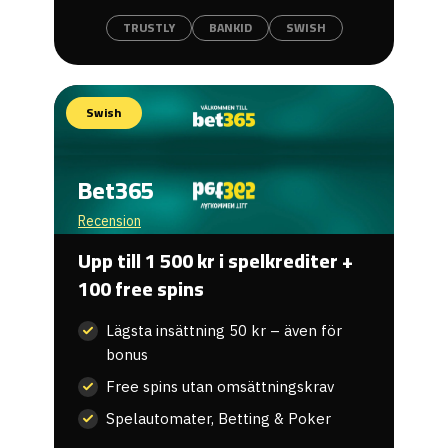
TRUSTLY
BANKID
SWISH
Swish
Bet365
Recension
Upp till 1 500 kr i spelkrediter +
100 free spins
Lägsta insättning 50 kr – även för
bonus
Free spins utan omsättningskrav
Spelautomater, Betting & Poker