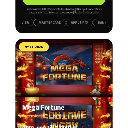
Reklamlänk | 18+ | Välkomsterbjudanden gäller nya kunder | Spela
ansvarsfullt |
stodlinjen.se
|
spelpaus.se
|
Regler & Villkor gäller
RUSTLY
VISA
MASTERCARD
APPLE PAY
BANKID
SWI
NYTT 2026
Mega Fortune
Recension
100% upp till 1 000 kr