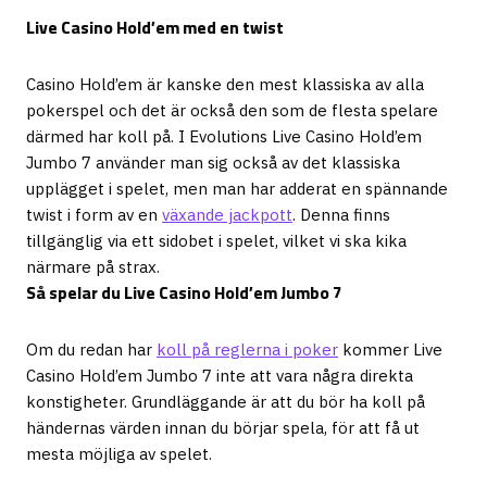
Live Casino Hold’em med en twist
Casino Hold’em är kanske den mest klassiska av alla
pokerspel och det är också den som de flesta spelare
därmed har koll på. I Evolutions Live Casino Hold’em
Jumbo 7 använder man sig också av det klassiska
upplägget i spelet, men man har adderat en spännande
twist i form av en
växande jackpott
. Denna finns
tillgänglig via ett sidobet i spelet, vilket vi ska kika
närmare på strax.
Så spelar du Live Casino Hold’em Jumbo 7
Om du redan har
koll på reglerna i poker
kommer Live
Casino Hold’em Jumbo 7 inte att vara några direkta
konstigheter. Grundläggande är att du bör ha koll på
händernas värden innan du börjar spela, för att få ut
mesta möjliga av spelet.