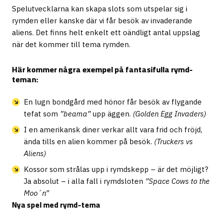
Spelutvecklarna kan skapa slots som utspelar sig i
rymden eller kanske där vi får besök av invaderande
aliens. Det finns helt enkelt ett oändligt antal uppslag
när det kommer till tema rymden.
Här kommer några exempel på fantasifulla rymd-
teman:
En lugn bondgård med hönor får besök av flygande
tefat som
”beama”
upp äggen.
(Golden Egg Invaders)
I en amerikansk diner verkar allt vara frid och fröjd,
ända tills en alien kommer på besök.
(Truckers vs
Aliens)
Kossor som strålas upp i rymdskepp – är det möjligt?
Ja absolut – i alla fall i rymdsloten
”Space Cows to the
Moo´n”
Nya spel med rymd-tema