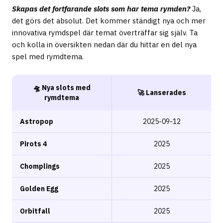
Skapas det fortfarande slots som har tema rymden?
Ja,
det görs det absolut. Det kommer ständigt nya och mer
innovativa rymdspel där temat överträffar sig själv. Ta
och kolla in översikten nedan där du hittar en del nya
spel med rymdtema.
🛸 Nya slots med
🚀 Lanserades
rymdtema
Astropop
2025-09-12
Pirots 4
2025
Chomplings
2025
Golden Egg
2025
Orbitfall
2025