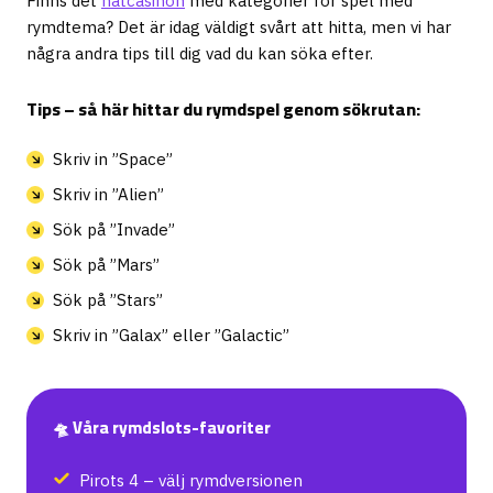
Finns det
nätcasinon
med kategorier för spel med
rymdtema? Det är idag väldigt svårt att hitta, men vi har
några andra tips till dig vad du kan söka efter.
Tips – så här hittar du rymdspel genom sökrutan:
Skriv in ”Space”
Skriv in ”Alien”
Sök på ”Invade”
Sök på ”Mars”
Sök på ”Stars”
Skriv in ”Galax” eller ”Galactic”
🛸 Våra rymdslots-favoriter
Pirots 4 – välj rymdversionen