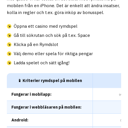
mobilen från en iPhone. Det är enkelt att ändra insatser,
kolla in regler och t.ex. göra inköp av bonusspel.
Öppna ett casino med rymdspel
Gå till sökrutan och sök på t.ex. Space
Klicka på en Rymdslot
Välj demo eller spela för riktiga pengar
Ladda spelet och sätt igång!
📱 Kriterier rymdspel på mobilen

Fungerar i mobilapp:
✅ Ja
Fungerar i webbläsaren på mobilen:
✅ 
Android:
✅ Ja