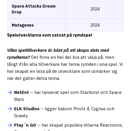
Space Attacks Dream
2024
Drop
Mutagenes
2024
Spelutvecklarna som satsat på rymdspel
Vilka speltillverkare är bäst på att skapa slots med
rymdtema?
Det finns en hel del bra att välja på, men
långt ifrån alla tillverkare har tema rymden i sina spel. Vi
har skapat en lista på de utvecklare som utmärker sig
när det gäller detta tema.
NetEnt
– har lanserat spel som Starburst och Space
Wars
ELK Studios
– ligger bakom Pirots 4, Cygnus och
Gravity
Play´n GO
– har skapat populära titlarna Reactoonz,