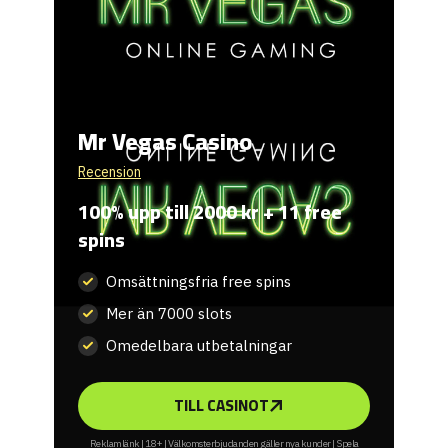
Mr Vegas Casino
Recension
100% upp till 2000 kr + 11 free
spins
Omsättningsfria free spins
Mer än 7000 slots
Omedelbara utbetalningar
TILL CASINOT
Reklamlänk | 18+ | Välkomsterbjudanden gäller nya kunder | Spela