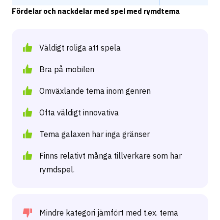
Fördelar och nackdelar med spel med rymdtema
Väldigt roliga att spela
Bra på mobilen
Omväxlande tema inom genren
Ofta väldigt innovativa
Tema galaxen har inga gränser
Finns relativt många tillverkare som har
rymdspel.
Mindre kategori jämfört med t.ex. tema