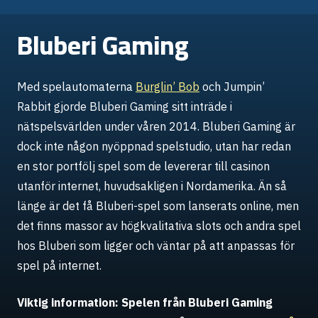
Bluberi Gaming
Med spelautomaterna
Burglin’ Bob
och Jumpin’
Rabbit gjorde Bluberi Gaming sitt inträde i
nätspelsvärlden under våren 2014. Bluberi Gaming är
dock inte någon nyöppnad spelstudio, utan har redan
en stor portfölj spel som de levererar till casinon
utanför internet, huvudsakligen i Nordamerika. Än så
länge är det få Bluberi-spel som lanserats online, men
det finns massor av högkvalitativa slots och andra spel
hos Bluberi som ligger och väntar på att anpassas för
spel på internet.
Viktig information: Spelen från Bluberi Gaming