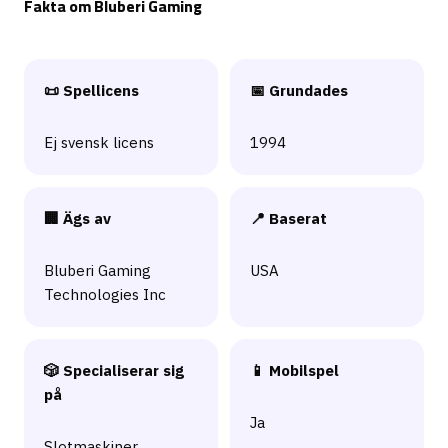
Fakta om Bluberi Gaming
📜 Spellicens
📅 Grundades
Ej svensk licens
1994
🏢 Ägs av
📍 Baserat
Bluberi Gaming
USA
Technologies Inc
🎲 Specialiserar sig
📱 Mobilspel
på
Ja
Slotmaskiner