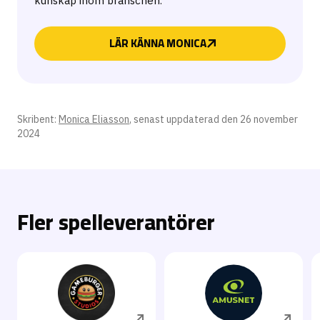
kunskap inom branschen.
LÄR KÄNNA MONICA
Skribent:
Monica Eliasson
, senast uppdaterad den 26 november
2024
Fler spelleverantörer