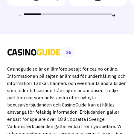
Casinoguide.se är en jämförelsesajt för casino online.
Informationen på sajten är ämnad för underhållning och
information. Länkar, banners och eventuella andra bilder
som leder till casinon från sajten är annonser. Tredje
part kan när som helst ändra eller avbryta
bonusar/erbjudanden och CasinoGuide kan ej hållas
ansvariga för felaktig information. Erbjudanden gäller
enbart för spelare över 18 år, bosatta i Sverige.
Välkomsterbjudanden gäller enbart för nya spelare. Vi
rekommenderar enbart casinon med svensk licens. Var