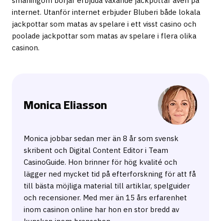
småningom börjar erbjuda växande jackpottar även på
internet. Utanför internet erbjuder Bluberi både lokala
jackpottar som matas av spelare i ett visst casino och
poolade jackpottar som matas av spelare i flera olika
casinon.
Monica Eliasson
Monica jobbar sedan mer än 8 år som svensk
skribent och Digital Content Editor i Team
CasinoGuide. Hon brinner för hög kvalité och
lägger ned mycket tid på efterforskning för att få
till bästa möjliga material till artiklar, spelguider
och recensioner. Med mer än 15 års erfarenhet
inom casinon online har hon en stor bredd av