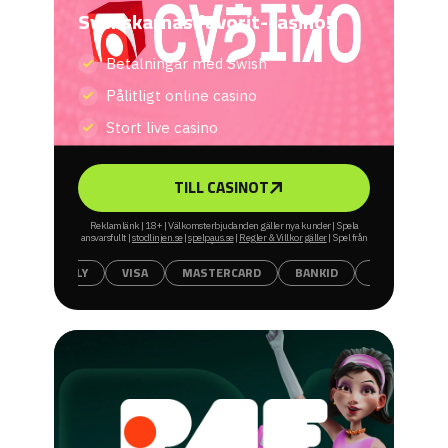
Svenskarnas favorit-casino!
Betalningar med Swish
Pålitligt online casino
Stort live casino
TILL CASINOT
Reklamlänk | 18+ | Välkomsterbjudanden gäller nya kunder | Spela
ansvarsfullt |
stodlinjen.se
|
spelpaus.se
|
Regler & Villkor gäller
| Spel från
Svenska Spel Sport & Casino AB. Åldersgräns 18 år. Stödlinjen 020-81 91
00. Spelalagom.se.
TRUSTLY
VISA
MASTERCARD
BANKID
SWISH