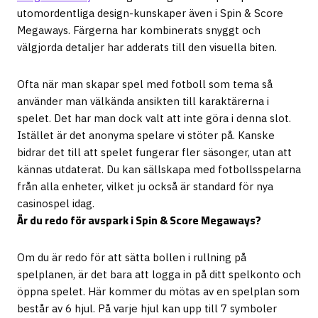
utomordentliga design-kunskaper även i Spin & Score
Megaways. Färgerna har kombinerats snyggt och
välgjorda detaljer har adderats till den visuella biten.
Ofta när man skapar spel med fotboll som tema så
använder man välkända ansikten till karaktärerna i
spelet. Det har man dock valt att inte göra i denna slot.
Istället är det anonyma spelare vi stöter på. Kanske
bidrar det till att spelet fungerar fler säsonger, utan att
kännas utdaterat. Du kan sällskapa med fotbollsspelarna
från alla enheter, vilket ju också är standard för nya
casinospel idag.
Är du redo för avspark i Spin & Score Megaways?
Om du är redo för att sätta bollen i rullning på
spelplanen, är det bara att logga in på ditt spelkonto och
öppna spelet. Här kommer du mötas av en spelplan som
består av 6 hjul. På varje hjul kan upp till 7 symboler