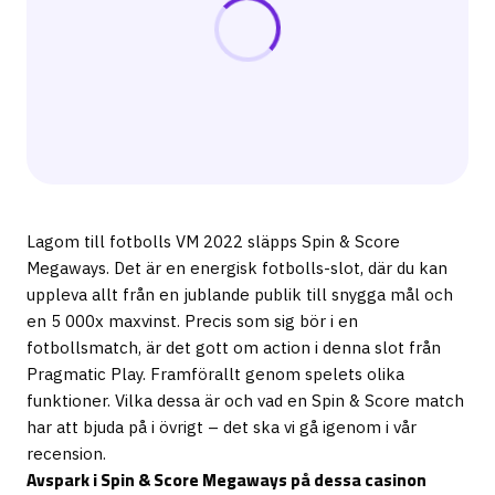
Lagom till fotbolls VM 2022 släpps Spin & Score
Megaways. Det är en energisk fotbolls-slot, där du kan
uppleva allt från en jublande publik till snygga mål och
en 5 000x maxvinst. Precis som sig bör i en
fotbollsmatch, är det gott om action i denna slot från
Pragmatic Play. Framförallt genom spelets olika
funktioner. Vilka dessa är och vad en Spin & Score match
har att bjuda på i övrigt – det ska vi gå igenom i vår
recension.
Avspark i Spin & Score Megaways på dessa casinon