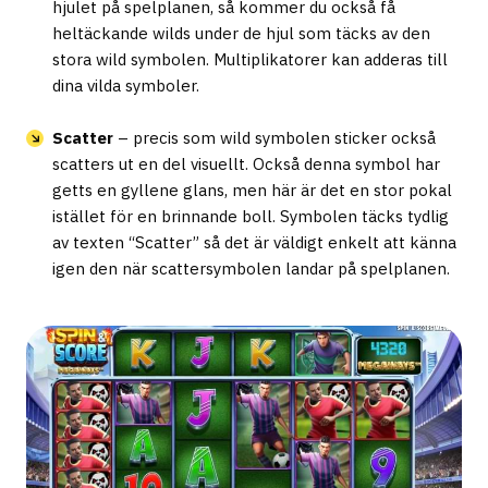
hjulet på spelplanen, så kommer du också få
heltäckande wilds under de hjul som täcks av den
stora wild symbolen. Multiplikatorer kan adderas till
dina vilda symboler.
Scatter
– precis som wild symbolen sticker också
scatters ut en del visuellt. Också denna symbol har
getts en gyllene glans, men här är det en stor pokal
istället för en brinnande boll. Symbolen täcks tydlig
av texten “Scatter” så det är väldigt enkelt att känna
igen den när scattersymbolen landar på spelplanen.