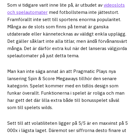
Som vi tidigare varit inne lite på, är utbudet av
videoslots
och spelautomater
med fotbollstema inte jättestort.
Framförallt inte sett till sportens enorma popularitet.
Många av de slots som finns på temat är ganska
utdaterade eller kännetecknas av väldigt enkla upplägg.
Det gäller såklart inte alla titlar, men ändå förvånansvärt
många. Det är därför extra kul när det lanseras välgjorda
spelautomater på just detta tema.
Man kan inte säga annat än att Pragmatic Plays nya
lansering Spin & Score Megaways tillhör den senare
kategorin. Spelet kommer med en tidlös design som
funkar överallt. Funktionerna i spelet är roliga och man
har gett det där lilla extra både till bonusspelet såväl
som till spelets wilds.
Sett till att volatiliteten ligger på 5/5 är en maxvinst på 5
000x i lägsta laget. Däremot ser siffrorna desto finare ut