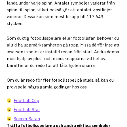
landa under varje spinn. Antalet symboler varierar från
spinn till spinn, vilket också gör att antalet vinstlinjer
varierar. Dessa kan som mest bli upp till 117 649
stycken.
Som duktig fotbollsspelare eller fotbollsfan behöver du
alltid ha uppmärksamheten på topp. Missa därför inte att
insatsen i spelet är inställd redan från start. Ändra denna
med hjälp av plus- och minusknapparna vid behov.
Därefter är du redo för att låta hjulen snurra.
Om du är redo för fler fotbollsspel på studs, så kan du
provspela några gamla godingar hos oss.
Football Cup
Football Star
Soccer Safari
Träffa fotbollsspelarna och andra viktiga symboler