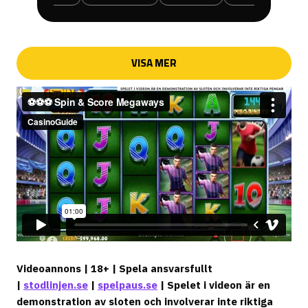
VISA MER
Videoannons | 18+ | Spela ansvarsfullt
|
stodlinjen.se
|
spelpaus.se
| Spelet i videon är en
demonstration av sloten och involverar inte riktiga