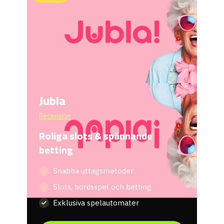
Jubla
Recension
Roliga slots & spännande
betting
Snabba uttagsmetoder
Slots, bordsspel och betting
Exklusiva spelautomater