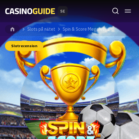
Sök
MENY
Slots på nätet
Spin & Score Megaways
Slotrecension