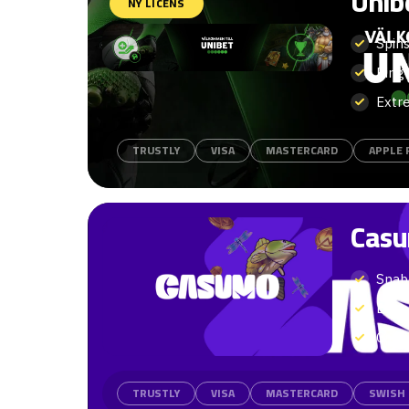
Unib
NY LICENS
Spin
Bingo
Extr
TRUSTLY
VISA
MASTERCARD
APPLE 
Casu
Snab
Lågt
Casin
TRUSTLY
VISA
MASTERCARD
SWISH