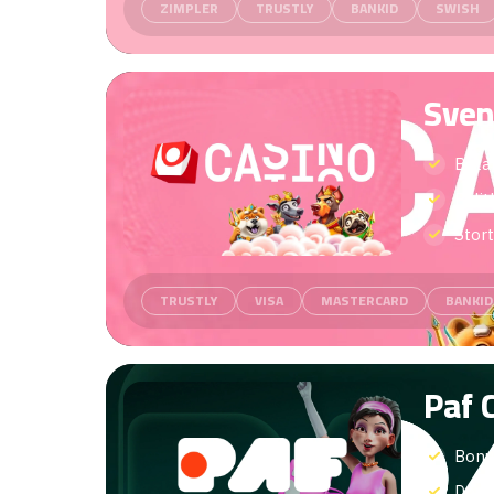
ZIMPLER
TRUSTLY
BANKID
SWISH
Sven
Beta
Pålit
Stort
TRUSTLY
VISA
MASTERCARD
BANKID
Paf 
Bonu
Doner