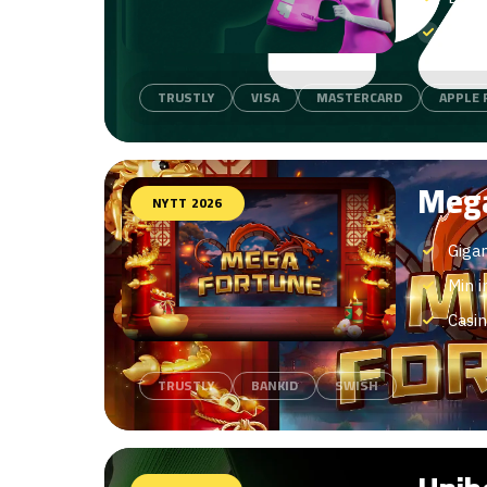
Snabb
TRUSTLY
VISA
MASTERCARD
APPLE 
Mega
NYTT 2026
Gigan
Min i
Casi
TRUSTLY
BANKID
SWISH