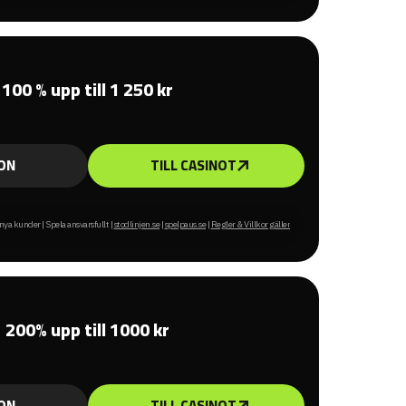
100 % upp till 1 250 kr
ON
TILL CASINOT
a kunder | Spela ansvarsfullt |
stodlinjen.se
|
spelpaus.se
|
Regler & Villkor gäller
200% upp till 1000 kr
ON
TILL CASINOT