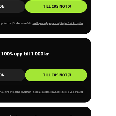
ON
TILL CASINOT
a kunder | Spela ansvarsfullt |
stodlinjen.se
|
spelpaus.se
|
Regler & Villkor gäller
100% upp till 1 000 kr
ON
TILL CASINOT
a kunder | Spela ansvarsfullt |
stodlinjen.se
|
spelpaus.se
|
Regler & Villkor gäller