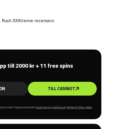
el Rush XXXtreme recension
p till 2000 kr + 11 free spins
ON
TILL CASINOT
PAY
MIFINITY
BANKÖVERFÖRING
BANKID
SWISH
a kunder | Spela ansvarsfullt |
stodlinjen.se
|
spelpaus.se
|
Regler & Villkor gäller