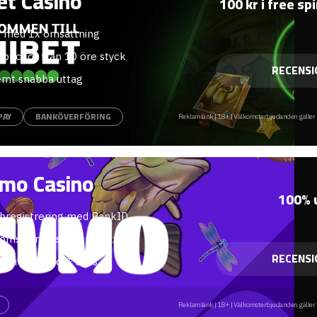
et Casino
100 kr i free sp
s med 1x omsättning
brickor från 10 öre styck
RECENSI
emt snabba uttag
PAY
BANKÖVERFÖRING
Reklamlänk | 18+ | Välkomsterbjudanden gäller ny
mo Casino
100% u
bregistrering med BankID
 omsättningskrav på 10x
RECENSI
o, live casino & odds
Reklamlänk | 18+ | Välkomsterbjudanden gäller ny