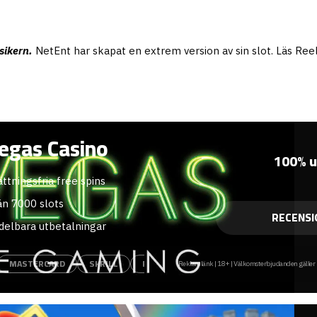
sikern.
NetEnt har skapat en extrem version av sin slot. Läs Re
egas Casino
100% up
tningsfria free spins
än 7000 slots
RECENSI
elbara utbetalningar
MASTERCARD
SKRILL
PAYSAFECARD
MAESTRO
APPLE 
Reklamlänk | 18+ | Välkomsterbjudanden gäller ny