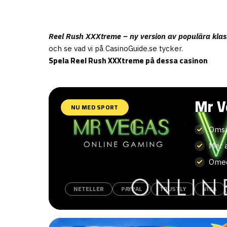
Reel Rush XXXtreme – ny version av populära klas
och se vad vi på CasinoGuide.se tycker.
Spela Reel Rush XXXtreme på dessa casinon
Mr V
NU MED SPORT
Omsät
Mer 
Omed
NETELLER
PAYPAL
TRUSTLY
VISA