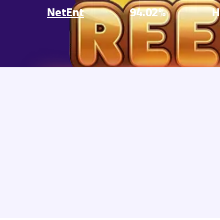
NetEnt
94.02%
H