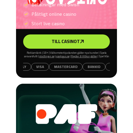
Betalningar med Swish
Pålitligt online casino
Stort live casino
TILL CASINOT
Reklamlänk | 18+ | Välkomsterbjudanden gäller nya kunder | Spela
ansvarsfullt |
stodlinjen.se
|
spelpaus.se
|
Regler & Villkor gäller
| Spel från
Svenska Spel Sport & Casino AB. Åldersgräns 18 år. Stödlinjen 020-81 91
00. Spelalagom.se.
TRUSTLY
VISA
MASTERCARD
BANKID
SWISH