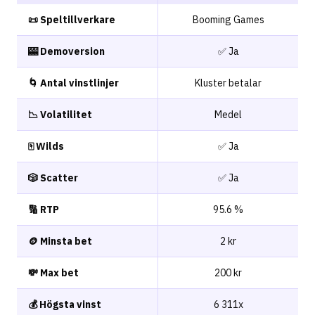
📜 Speltillverkare
Booming Games
🎰 Demoversion
✅ Ja
🌀 Antal vinstlinjer
Kluster betalar
📉 Volatilitet
Medel
🀄 Wilds
✅ Ja
🎲 Scatter
✅ Ja
🔢 RTP
95.6 %
🪙 Minsta bet
2 kr
💸 Max bet
200 kr
💰 Högsta vinst
6 311x