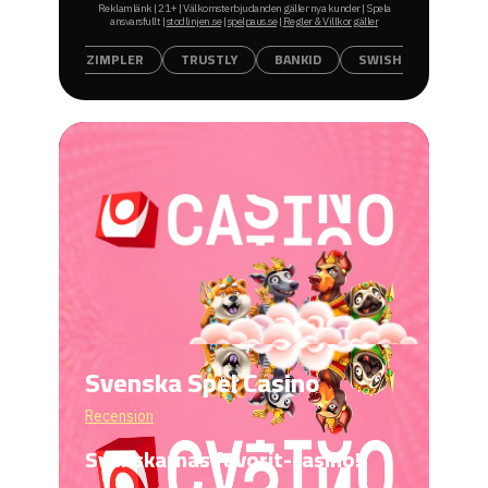
Reklamlänk | 21+ | Välkomsterbjudanden gäller nya kunder | Spela
ansvarsfullt |
stodlinjen.se
|
spelpaus.se
|
Regler & Villkor gäller
ZIMPLER
TRUSTLY
BANKID
SWISH
Svenska Spel Casino
Recension
Svenskarnas favorit-casino!