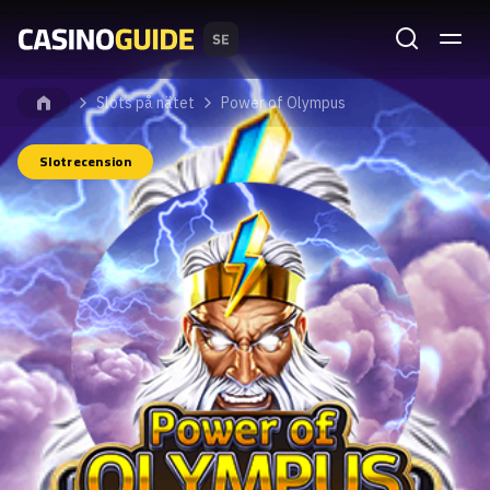
Sök
MENY
Slots på nätet
Power of Olympus
Slotrecension