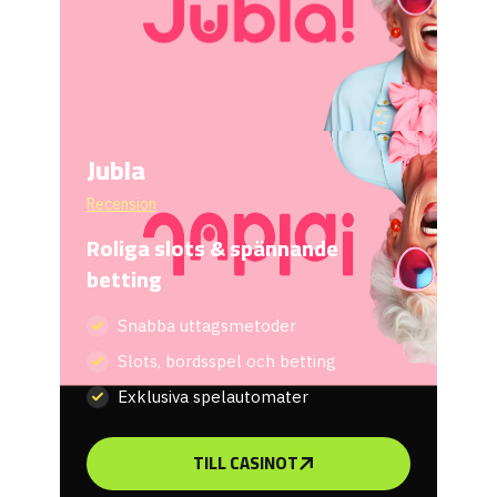
Jubla
Recension
Roliga slots & spännande
betting
Snabba uttagsmetoder
Slots, bordsspel och betting
Exklusiva spelautomater
TILL CASINOT