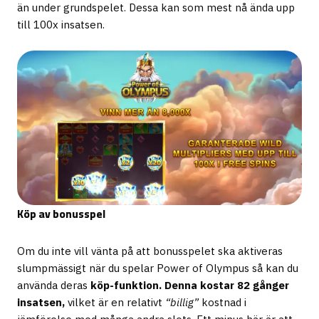
än under grundspelet. Dessa kan som mest nå ända upp
till 100x insatsen.
Köp av bonusspel
Om du inte vill vänta på att bonusspelet ska aktiveras
slumpmässigt när du spelar Power of Olympus så kan du
använda deras
köp-funktion. Denna kostar 82 gånger
insatsen,
vilket är en relativt
“billig”
kostnad i