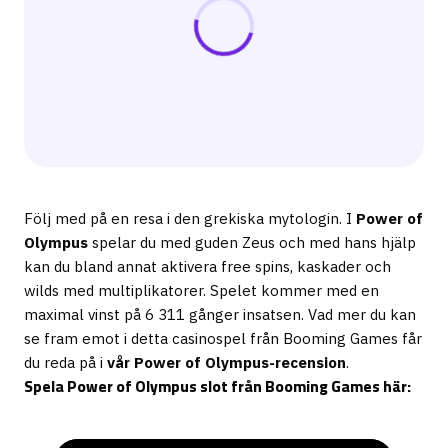
Följ med på en resa i den grekiska mytologin. I
Power of
Olympus
spelar du med guden Zeus och med hans hjälp
kan du bland annat aktivera free spins, kaskader och
wilds med multiplikatorer. Spelet kommer med en
maximal vinst på 6 311 gånger insatsen. Vad mer du kan
se fram emot i detta casinospel från Booming Games får
du reda på i
vår Power of Olympus-recension
.
Spela Power of Olympus slot från Booming Games här: