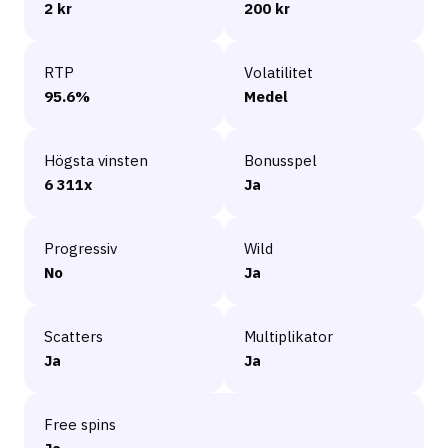
2 kr
200 kr
RTP
Volatilitet
95.6%
Medel
Högsta vinsten
Bonusspel
6 311x
Ja
Progressiv
Wild
No
Ja
Scatters
Multiplikator
Ja
Ja
Free spins