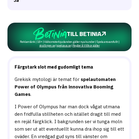
Ja
TILL BETINIA
Till Betinia
Reklamlänk | 18+ | Välkomsterbjudanden gäller nya kunder | Spela ansvarsfullt |
stodlinjen.se
|
spelpaus.se
|
Regler & Villkor gäller
Färgstark slot med gudomligt tema
Grekisk mytologi är temat för
spelautomaten
Power of Olympus från innovativa Booming
Games
.
I Power of Olympus har man dock vågat utmana
den fridfulla stillheten och istället dragit till med
en rejäl färgklick. I bakgrunden ser vi tunga moln
som ser ut att eventuellt kunna dra ihop sig till ett
oväder. En vredgad gud syns till vänster om