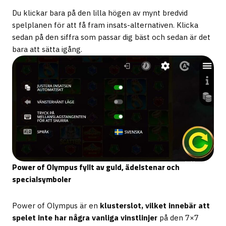
Du klickar bara på den lilla högen av mynt bredvid
spelplanen för att få fram insats-alternativen. Klicka
sedan på den siffra som passar dig bäst och sedan är det
bara att sätta igång.
Power of Olympus fyllt av guld, ädelstenar och
specialsymboler
Power of Olympus är en
klusterslot, vilket innebär att
spelet inte har några vanliga vinstlinjer
på den 7×7