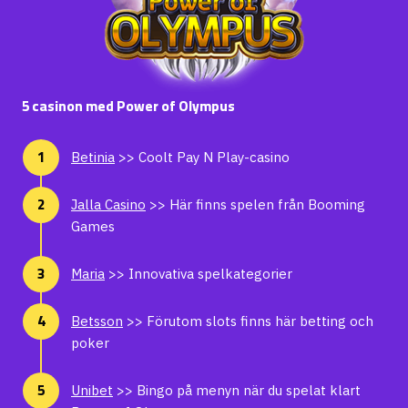
5 casinon med Power of Olympus
Betinia
>> Coolt Pay N Play-casino
Jalla Casino
>> Här finns spelen från Booming
Games
Maria
>> Innovativa spelkategorier
Betsson
>> Förutom slots finns här betting och
poker
Unibet
>> Bingo på menyn när du spelat klart