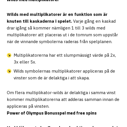
Wilds med multiplikatorer är en funktion som är
knuten till kaskaderna i spelet.
Varje gång en kaskad
drar igång så kommer nämligen 1 till 3 wilds med
multiplikatorer att placeras ut i de tomrum som uppstår
när de vinnande symbolerna raderas från spelplanen.
Multiplikatorerna har ett slumpmässigt värde på 2x,
3x eller 5x.
Wilds symbolernas multiplikatorer appliceras på de
vinster som de är delaktiga i att skapa.
Om flera multiplikator-wilds är delaktiga i samma vinst
kommer multiplikatorerna att adderas samman innan de
appliceras på vinsten.
Power of Olympus Bonusspel med free spins