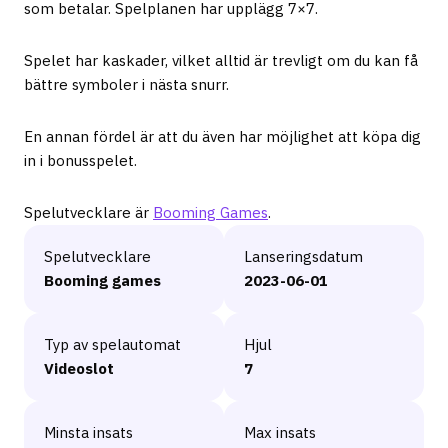
som betalar. Spelplanen har upplägg 7×7.
Spelet har kaskader, vilket alltid är trevligt om du kan få
bättre symboler i nästa snurr.
En annan fördel är att du även har möjlighet att köpa dig
in i bonusspelet.
Spelutvecklare är
Booming Games
.
Spelutvecklare
Lanseringsdatum
Booming games
2023-06-01
Typ av spelautomat
Hjul
Videoslot
7
Minsta insats
Max insats