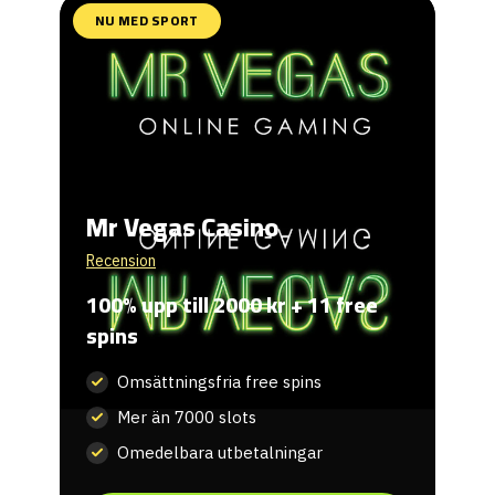
NU MED SPORT
Mr Vegas Casino
Recension
100% upp till 2000 kr + 11 free
spins
Omsättningsfria free spins
Mer än 7000 slots
Omedelbara utbetalningar