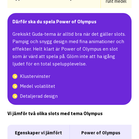
runt medel
Därför ska du spela Power of Olympus
Grekiskt Guda-tema är alltid bra när det gäller slots.
Pampig och snygg design med fina animationer och
effekter. Helt klart är Power of Olympus en slot
som är värd att spela på. Glöm inte att ha igång
ljudet för en total spelupplevelse.
Klustervinster
Medel volatilitet
Detaljerad design
Vi jämför två olika slots med tema Olympus
Egenskaper vi jämfört
Power of Olympus