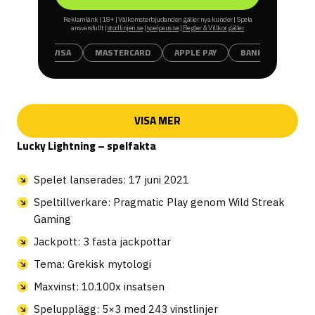
Reklamlänk | 18+ | Välkomsterbjudanden gäller nya kunder | Spela
ansvarsfullt |
stodlinjen.se
|
spelpaus.se
|
Regler & Villkor gäller
RUSTLY
VISA
MASTERCARD
APPLE PAY
BANKID
SWI
VISA MER
Lucky Lightning – spelfakta
Spelet lanserades: 17 juni 2021
Speltillverkare: Pragmatic Play genom Wild Streak
Gaming
Jackpott: 3 fasta jackpottar
Tema: Grekisk mytologi
Maxvinst: 10.100x insatsen
Spelupplägg: 5×3 med 243 vinstlinjer