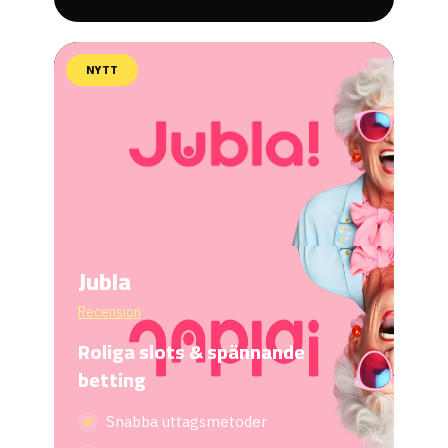
NYTT
Jubla
Recension
Roliga slots & spännande
betting
Snabba uttagsmetoder