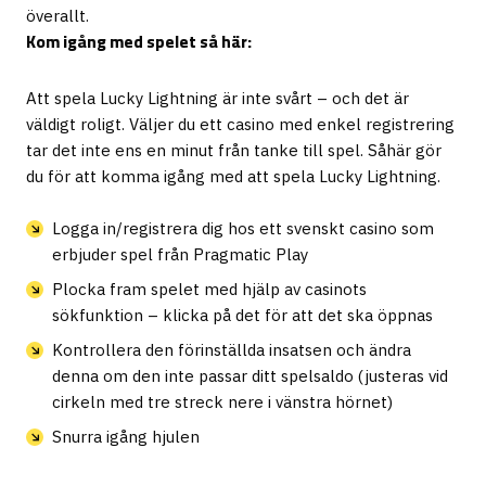
överallt.
Kom igång med spelet så här:
Att spela Lucky Lightning är inte svårt – och det är
väldigt roligt. Väljer du ett casino med enkel registrering
tar det inte ens en minut från tanke till spel. Såhär gör
du för att komma igång med att spela Lucky Lightning.
Logga in/registrera dig hos ett svenskt casino som
erbjuder spel från Pragmatic Play
Plocka fram spelet med hjälp av casinots
sökfunktion – klicka på det för att det ska öppnas
Kontrollera den förinställda insatsen och ändra
denna om den inte passar ditt spelsaldo (justeras vid
cirkeln med tre streck nere i vänstra hörnet)
Snurra igång hjulen