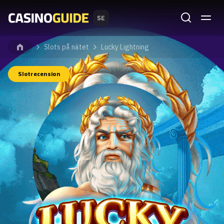
Sök
MENY
Slots på nätet
Lucky Lightning
Slotrecension