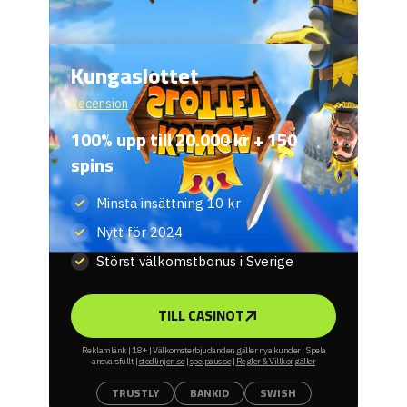
Kungaslottet
Recension
100% upp till 20.000 kr + 150
spins
Minsta insättning 10 kr
Nytt för 2024
Störst välkomstbonus i Sverige
TILL CASINOT
Reklamlänk | 18+ | Välkomsterbjudanden gäller nya kunder | Spela
ansvarsfullt |
stodlinjen.se
|
spelpaus.se
|
Regler & Villkor gäller
TRUSTLY
BANKID
SWISH