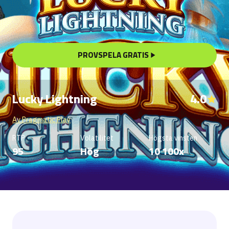
PROVSPELA GRATIS
Lucky Lightning
4.0
Av Pragmatic Play
RTP
Volatilitet
Högsta vinsten
95
Hög
10 100x