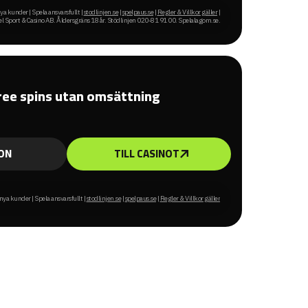
 kunder | Spela ansvarsfullt |
stodlinjen.se
|
spelpaus.se
|
Regler & Villkor gäller
|
el Sport & Casino AB. Åldersgräns 18 år. Stödlinjen 020-81 91 00. Spelalagom.se.
ree spins utan omsättning
ON
TILL CASINOT
a kunder | Spela ansvarsfullt |
stodlinjen.se
|
spelpaus.se
|
Regler & Villkor gäller