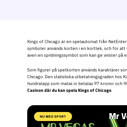
Kings of Chicago är en spelautomat från NetEnter
symboler används korten i en kortlek, och för att v
även en spridningssymbol som kan ge vinster på ege
Som figurer på spelkorten används karaktärer som
Chicago. Den statistiska utbetalningsgraden hos Ki
hundralapp som matas in betalas 97 kronor och 90 ör
Casinon där du kan spela Kings of Chicago
Mr V
NU MED SPORT