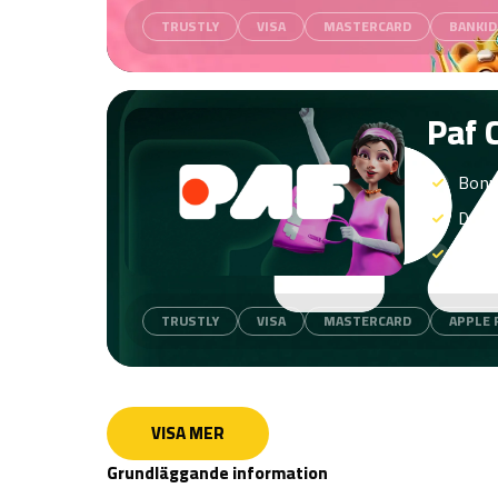
TRUSTLY
VISA
MASTERCARD
BANKID
Paf 
Bonu
Doner
Snabb
TRUSTLY
VISA
MASTERCARD
APPLE 
VISA MER
Grundläggande information