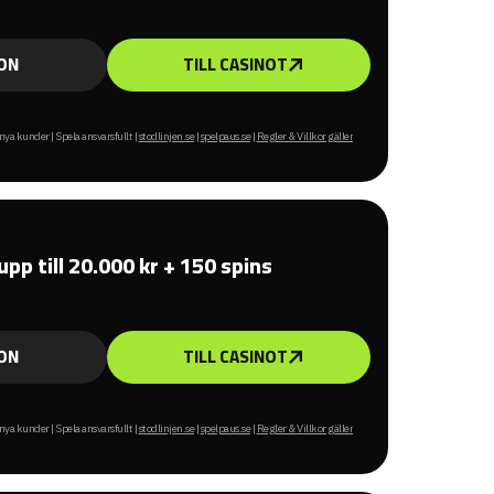
ON
TILL CASINOT
PAY
MIFINITY
BANKÖVERFÖRING
BANKID
SWISH
a kunder | Spela ansvarsfullt |
stodlinjen.se
|
spelpaus.se
|
Regler & Villkor gäller
pp till 20.000 kr + 150 spins
ON
TILL CASINOT
a kunder | Spela ansvarsfullt |
stodlinjen.se
|
spelpaus.se
|
Regler & Villkor gäller