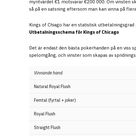
myntvärdet €1 motsvarar €200 000. Om vinsten ske
så på en satsning eftersom man kan vinna på flera s
Kings of Chiago har en statistisk utbetalningsgrad 
Utbetalningsschema för Kings of Chicago
Det är endast den bästa pokerhanden på en viss spe
spelomgång, och vinster som skapas av spridningss
Vinnande hand
Natural Royal Flush
Femtal (fyrtal + joker)
Royal Flush
Straight Flush