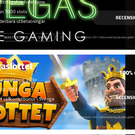
tningsfria free spins
än 7000 slots
RECENSI
elbara utbetalningar
MASTERCARD
SKRILL
PAYSAFECARD
MAESTRO
APPLE 
Reklamlänk | 18+ | Välkomsterbjudanden gäller ny
aslottet
100% u
a insättning 10 kr
 för 2024
RECENSI
st välkomstbonus i Sverige
Reklamlänk | 18+ | Välkomsterbjudanden gäller ny