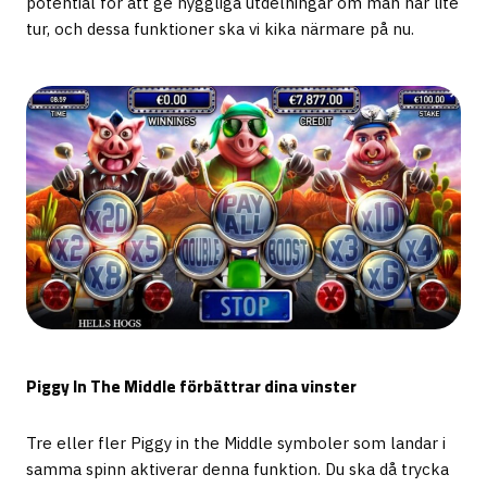
potential för att ge hyggliga utdelningar om man har lite
tur, och dessa funktioner ska vi kika närmare på nu.
Piggy In The Middle förbättrar dina vinster
Tre eller fler Piggy in the Middle symboler som landar i
samma spinn aktiverar denna funktion. Du ska då trycka