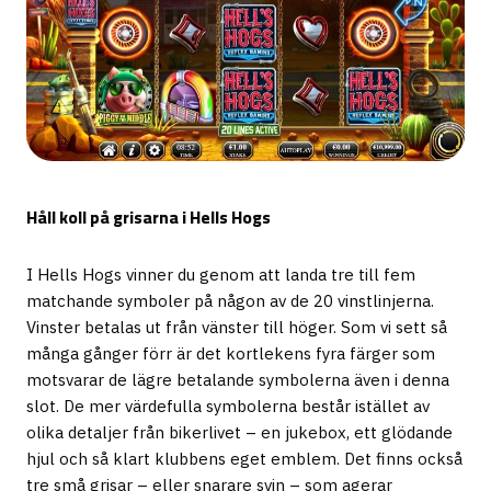
Håll koll på grisarna i Hells Hogs
I Hells Hogs vinner du genom att landa tre till fem
matchande symboler på någon av de 20 vinstlinjerna.
Vinster betalas ut från vänster till höger. Som vi sett så
många gånger förr är det kortlekens fyra färger som
motsvarar de lägre betalande symbolerna även i denna
slot. De mer värdefulla symbolerna består istället av
olika detaljer från bikerlivet – en jukebox, ett glödande
hjul och så klart klubbens eget emblem. Det finns också
tre små grisar – eller snarare svin – som agerar