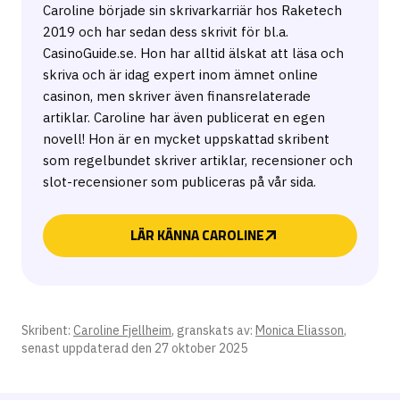
Caroline började sin skrivarkarriär hos Raketech
2019 och har sedan dess skrivit för bl.a.
CasinoGuide.se. Hon har alltid älskat att läsa och
skriva och är idag expert inom ämnet online
casinon, men skriver även finansrelaterade
artiklar. Caroline har även publicerat en egen
novell! Hon är en mycket uppskattad skribent
som regelbundet skriver artiklar, recensioner och
slot-recensioner som publiceras på vår sida.
LÄR KÄNNA CAROLINE
Skribent:
Caroline Fjellheim
, granskats av:
Monica Eliasson
,
senast uppdaterad den 27 oktober 2025