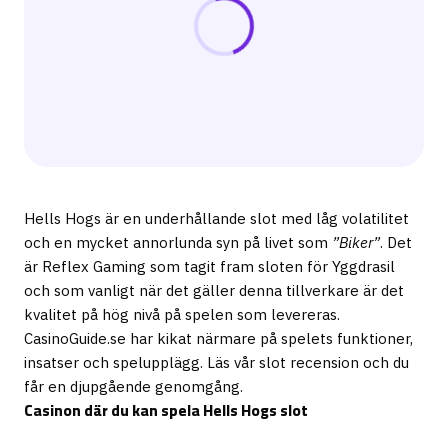
Hells Hogs är en underhållande slot med låg volatilitet
och en mycket annorlunda syn på livet som
”Biker”
. Det
är Reflex Gaming som tagit fram sloten för Yggdrasil
och som vanligt när det gäller denna tillverkare är det
kvalitet på hög nivå på spelen som levereras.
CasinoGuide.se har kikat närmare på spelets funktioner,
insatser och spelupplägg. Läs vår slot recension och du
får en djupgående genomgång.
Casinon där du kan spela Hells Hogs slot