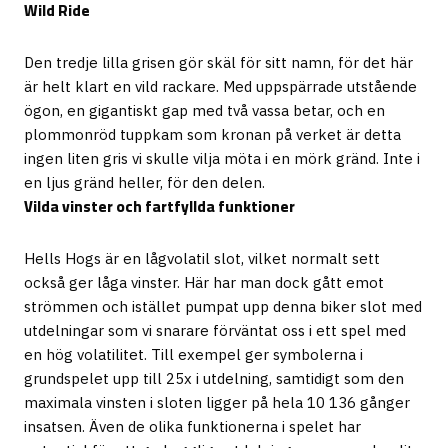
Wild Ride
Den tredje lilla grisen gör skäl för sitt namn, för det här
är helt klart en vild rackare. Med uppspärrade utstående
ögon, en gigantiskt gap med två vassa betar, och en
plommonröd tuppkam som kronan på verket är detta
ingen liten gris vi skulle vilja möta i en mörk gränd. Inte i
en ljus gränd heller, för den delen.
Vilda vinster och fartfyllda funktioner
Hells Hogs är en lågvolatil slot, vilket normalt sett
också ger låga vinster. Här har man dock gått emot
strömmen och istället pumpat upp denna biker slot med
utdelningar som vi snarare förväntat oss i ett spel med
en hög volatilitet. Till exempel ger symbolerna i
grundspelet upp till 25x i utdelning, samtidigt som den
maximala vinsten i sloten ligger på hela 10 136 gånger
insatsen. Även de olika funktionerna i spelet har