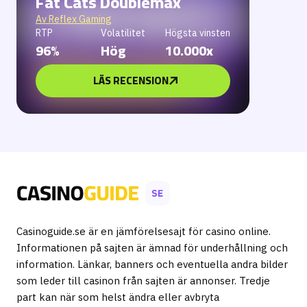
Fat Cats Doublemax
Av Reflex Gaming
RTP
Volatilitet
Högsta vinsten
96%
Hög
10.000x
LÄS RECENSION
Casinoguide.se är en jämförelsesajt för casino online.
Informationen på sajten är ämnad för underhållning och
information. Länkar, banners och eventuella andra bilder
som leder till casinon från sajten är annonser. Tredje
part kan när som helst ändra eller avbryta