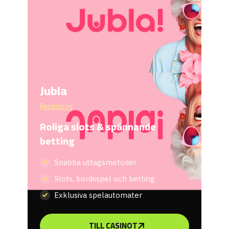
Jubla
Recension
Roliga slots & spännande
betting
Snabba uttagsmetoder
Slots, bordsspel och betting
Exklusiva spelautomater
TILL CASINOT