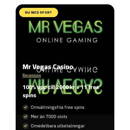
NU MED SPORT
Mr Vegas Casino
Recension
100% upp till 2000 kr + 11 free
spins
Omsättningsfria free spins
Mer än 7000 slots
Omedelbara utbetalningar