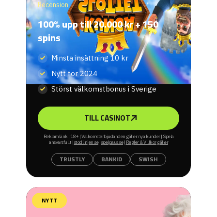
Recension
100% upp till 20.000 kr + 150
spins
Minsta insättning 10 kr
Nytt för 2024
Störst välkomstbonus i Sverige
TILL CASINOT
Reklamlänk | 18+ | Välkomsterbjudanden gäller nya kunder | Spela
ansvarsfullt |
stodlinjen.se
|
spelpaus.se
|
Regler & Villkor gäller
TRUSTLY
BANKID
SWISH
NYTT