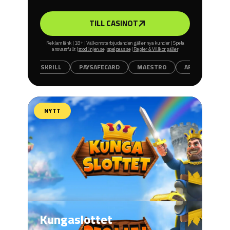
TILL CASINOT
Reklamlänk | 18+ | Välkomsterbjudanden gäller nya kunder | Spela
ansvarsfullt |
stodlinjen.se
|
spelpaus.se
|
Regler & Villkor gäller
ERCARD
SKRILL
PAYSAFECARD
MAESTRO
APPLE PAY
NYTT
Kungaslottet