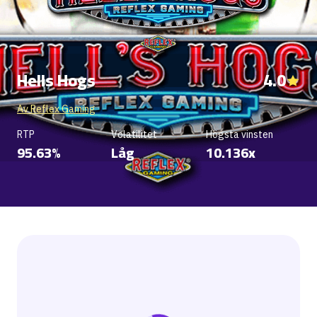
Hells Hogs
4.0
Av Reflex Gaming
RTP
Volatilitet
Högsta vinsten
95.63%
Låg
10.136x