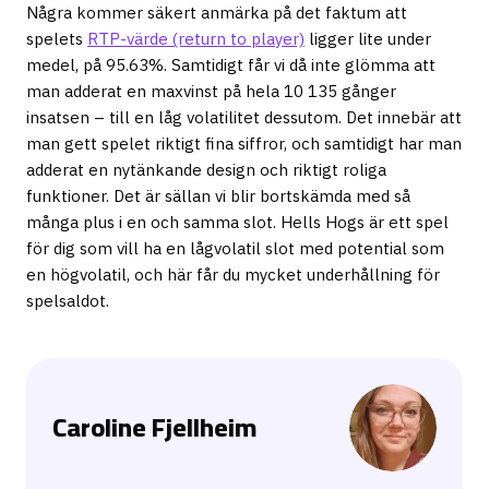
Några kommer säkert anmärka på det faktum att
spelets
RTP-värde (return to player)
ligger lite under
medel, på 95.63%. Samtidigt får vi då inte glömma att
man adderat en maxvinst på hela 10 135 gånger
insatsen – till en låg volatilitet dessutom. Det innebär att
man gett spelet riktigt fina siffror, och samtidigt har man
adderat en nytänkande design och riktigt roliga
funktioner. Det är sällan vi blir bortskämda med så
många plus i en och samma slot. Hells Hogs är ett spel
för dig som vill ha en lågvolatil slot med potential som
en högvolatil, och här får du mycket underhållning för
spelsaldot.
Caroline Fjellheim