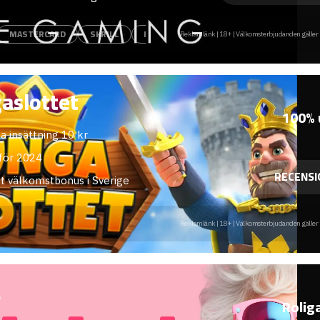
MASTERCARD
SKRILL
PAYSAFECARD
MAESTRO
APPLE 
Reklamlänk | 18+ | Välkomsterbjudanden gäller ny
aslottet
100% u
a insättning 10 kr
 för 2024
RECENSI
st välkomstbonus i Sverige
Reklamlänk | 18+ | Välkomsterbjudanden gäller ny
a
Rolig