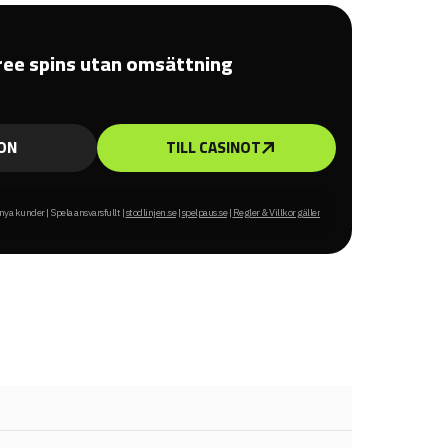
ree spins utan omsättning
ON
TILL CASINOT
a kunder | Spela ansvarsfullt |
stodlinjen.se
|
spelpaus.se
|
Regler & Villkor gäller