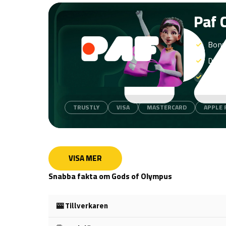
Paf 
Bonu
Doner
Snabb
TRUSTLY
VISA
MASTERCARD
APPLE 
VISA MER
Snabba fakta om Gods of Olympus
🎰 Tillverkaren