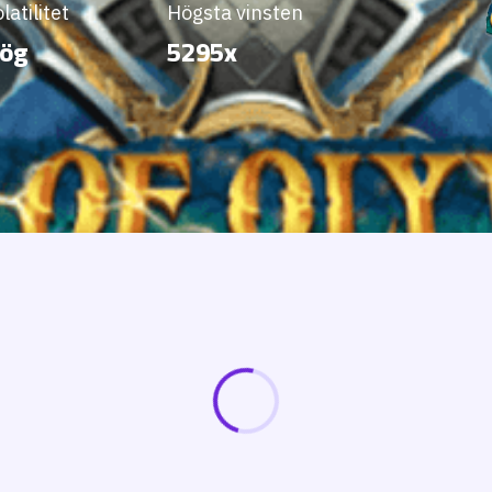
latilitet
Högsta vinsten
ög
5295x