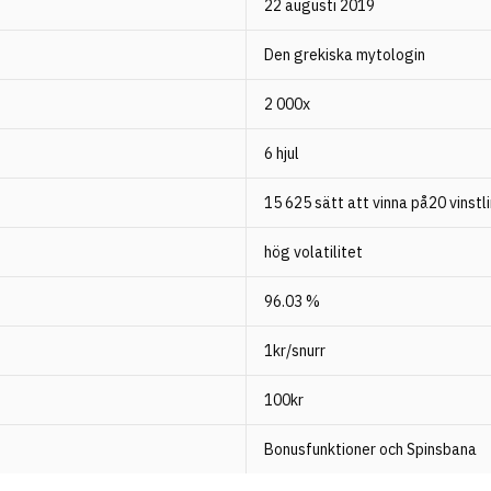
22 augusti 2019
Den grekiska mytologin
2 000x
6 hjul
15 625 sätt att vinna på20 vinstli
hög volatilitet
96.03 %
1kr/snurr
100kr
Bonusfunktioner och Spinsbana