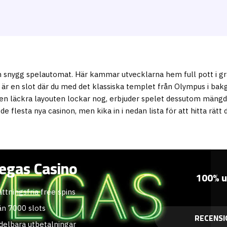
h snygg spelautomat. Här kammar utvecklarna hem full pott i gr
 är en slot där du med det klassiska templet från Olympus i bak
en läckra layouten lockar nog, erbjuder spelet dessutom mängde
e flesta nya casinon, men kika in i nedan lista för att hitta rätt
egas Casino
100% up
tningsfria free spins
än 7000 slots
RECENSI
elbara utbetalningar