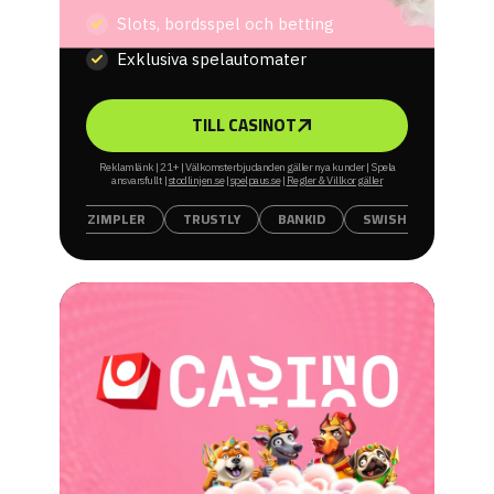
Slots, bordsspel och betting
Exklusiva spelautomater
TILL CASINOT
Reklamlänk | 21+ | Välkomsterbjudanden gäller nya kunder | Spela
ansvarsfullt |
stodlinjen.se
|
spelpaus.se
|
Regler & Villkor gäller
ZIMPLER
TRUSTLY
BANKID
SWISH