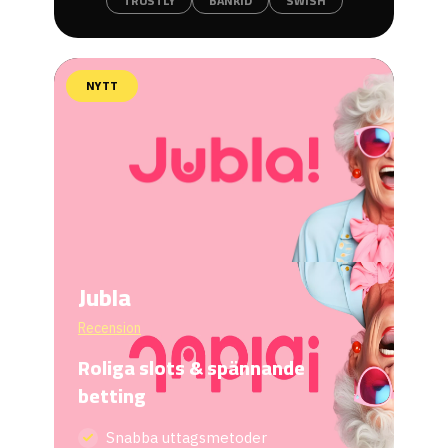
TRUSTLY
BANKID
SWISH
NYTT
Jubla
Recension
Roliga slots & spännande
betting
Snabba uttagsmetoder