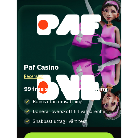
Paf Casino
Recension
99 free spins utan omsättning
Bonus utan omsättning
Donerar överskott till välgörenhet
Snabbast uttag i vårt test