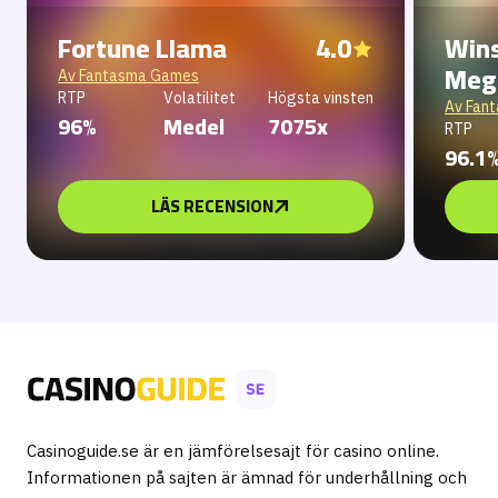
Fortune Llama
4.0
Wins
Meg
Av Fantasma Games
RTP
Volatilitet
Högsta vinsten
Av Fan
96%
Medel
7075x
RTP
96.1
LÄS RECENSION
Casinoguide.se är en jämförelsesajt för casino online.
Informationen på sajten är ämnad för underhållning och