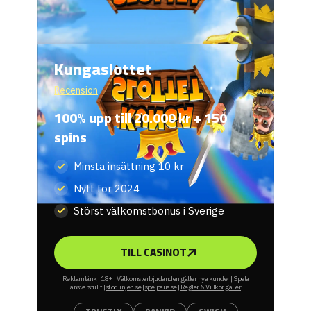
Kungaslottet
Recension
100% upp till 20.000 kr + 150
spins
Minsta insättning 10 kr
Nytt för 2024
Störst välkomstbonus i Sverige
TILL CASINOT
Reklamlänk | 18+ | Välkomsterbjudanden gäller nya kunder | Spela
ansvarsfullt |
stodlinjen.se
|
spelpaus.se
|
Regler & Villkor gäller