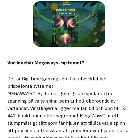
Vad innebär Megaways-systemet?
Det är Big Time gaming som har utvecklat det
prisbelönta systemet
MEGAWAYS™. Systemet ger dig som spelar extra
spänning på varje spinn, som är helt oberoende av
vartannat. Vinstlinjerna ligger mellan 64 och upp till 531
441. Funktionen eller begreppet MegaWays™ är ett
slumpmässigt sätt som får hjulen att tillåta varje spinn
att producera ett visst antal symboler över hjulen. Detta
gör att din spelupplevelse helt enkelt blir mer