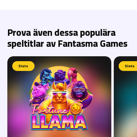
Prova även dessa populära
speltitlar av Fantasma Games
Slots
Slots