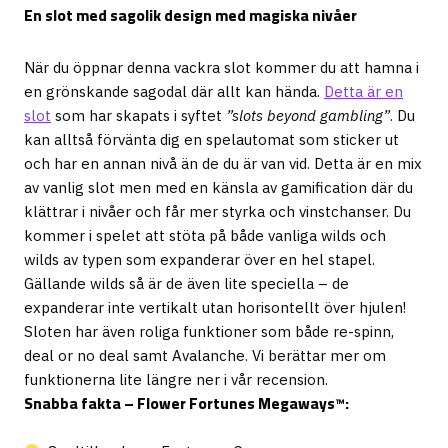
En slot med sagolik design med magiska nivåer
När du öppnar denna vackra slot kommer du att hamna i
en grönskande sagodal där allt kan hända.
Detta är en
slot
som har skapats i syftet
”slots beyond gambling”
. Du
kan alltså förvänta dig en spelautomat som sticker ut
och har en annan nivå än de du är van vid. Detta är en mix
av vanlig slot men med en känsla av gamification där du
klättrar i nivåer och får mer styrka och vinstchanser. Du
kommer i spelet att stöta på både vanliga wilds och
wilds av typen som expanderar över en hel stapel.
Gällande wilds så är de även lite speciella – de
expanderar inte vertikalt utan horisontellt över hjulen!
Sloten har även roliga funktioner som både re-spinn,
deal or no deal samt Avalanche. Vi berättar mer om
funktionerna lite längre ner i vår recension.
Snabba fakta – Flower Fortunes Megaways™: