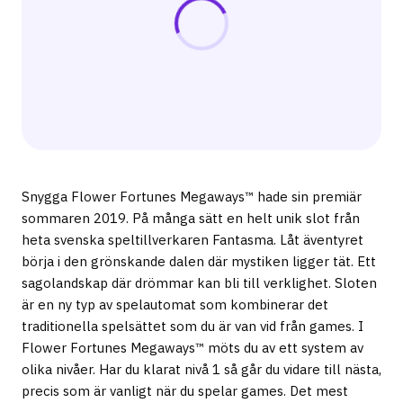
Snygga Flower Fortunes Megaways™ hade sin premiär
sommaren 2019. På många sätt en helt unik slot från
heta svenska speltillverkaren Fantasma. Låt äventyret
börja i den grönskande dalen där mystiken ligger tät. Ett
sagolandskap där drömmar kan bli till verklighet. Sloten
är en ny typ av spelautomat som kombinerar det
traditionella spelsättet som du är van vid från games. I
Flower Fortunes Megaways™ möts du av ett system av
olika nivåer. Har du klarat nivå 1 så går du vidare till nästa,
precis som är vanligt när du spelar games. Det mest