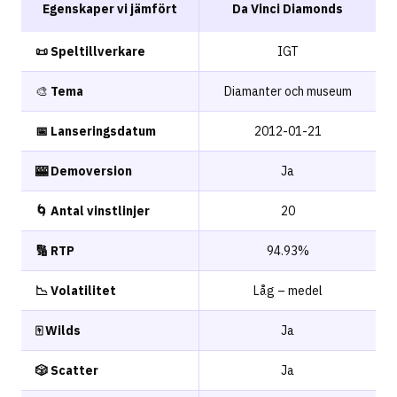
Egenskaper vi jämfört
Da Vinci Diamonds
📜 Speltillverkare
IGT
🎨
Tema
Diamanter och museum
📅 Lanseringsdatum
2012-01-21
🎰 Demoversion
Ja
🌀 Antal vinstlinjer
20
🔢 RTP
94.93%
📉 Volatilitet
Låg – medel
🀄 Wilds
Ja
🎲 Scatter
Ja