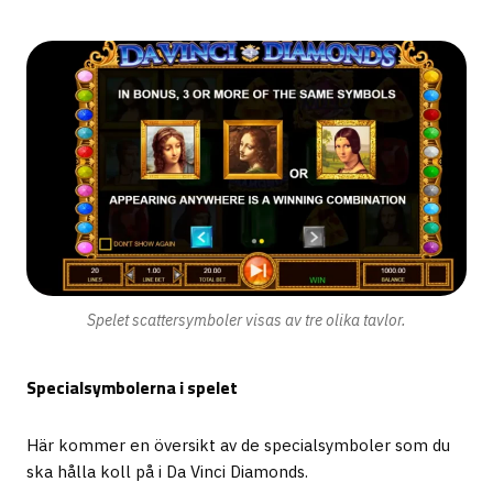
Spelet scattersymboler visas av tre olika tavlor.
Specialsymbolerna i spelet
Här kommer en översikt av de specialsymboler som du
ska hålla koll på i Da Vinci Diamonds.