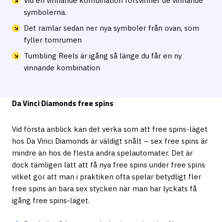
Vid en vinnande kombination försvinner de vinnande
symbolerna.
Det ramlar sedan ner nya symboler från ovan, som
fyller tomrumen
Tumbling Reels är igång så länge du får en ny
vinnande kombination
Da Vinci Diamonds free spins
Vid första anblick kan det verka som att free spins-läget
hos Da Vinci Diamonds är väldigt snålt – sex free spins är
mindre än hos de flesta andra spelautomater. Det är
dock tämligen lätt att få nya free spins under free spins
vilket gör att man i praktiken ofta spelar betydligt fler
free spins än bara sex stycken när man har lyckats få
igång free spins-läget.