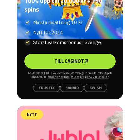
100% upp till 20.000 kr + 150
spins
Minsta insättning 10 kr
Nytt för 2024
Störst välkomstbonus i Sverige
TILL CASINOT
Reklamlänk | 18+ | Välkomsterbjudanden gäller nya kunder | Spela
ansvarsfullt |
stodlinjen.se
|
spelpaus.se
|
Regler & Villkor gäller
TRUSTLY
BANKID
SWISH
NYTT