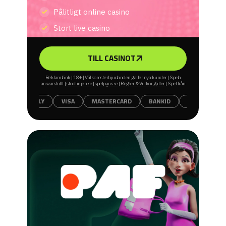
Pålitligt online casino
Stort live casino
TILL CASINOT
Reklamlänk | 18+ | Välkomsterbjudanden gäller nya kunder | Spela
ansvarsfullt |
stodlinjen.se
|
spelpaus.se
|
Regler & Villkor gäller
| Spel från
Svenska Spel Sport & Casino AB. Åldersgräns 18 år. Stödlinjen 020-81 91
00. Spelalagom.se.
TRUSTLY
VISA
MASTERCARD
BANKID
SWISH