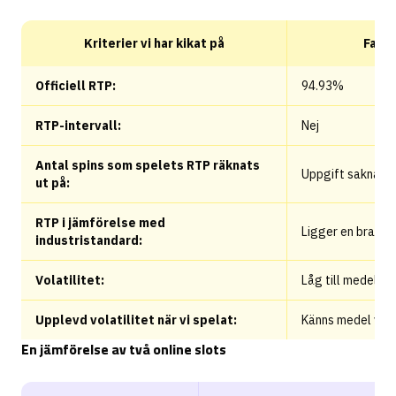
Kriterier vi har kikat på
Fakta
Officiell RTP:
94.93%
RTP-intervall:
Nej
Antal spins som spelets RTP räknats
Uppgift saknas
ut på:
RTP i jämförelse med
Ligger en bra bi
industristandard:
Volatilitet:
Låg till medel
Upplevd volatilitet när vi spelat:
Känns medel vid 
En jämförelse av två online slots