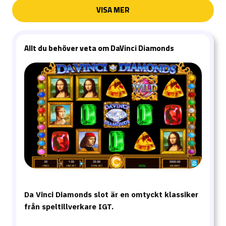
VISA MER
Allt du behöver veta om DaVinci Diamonds
Da Vinci Diamonds slot är en omtyckt klassiker
från speltillverkare IGT.