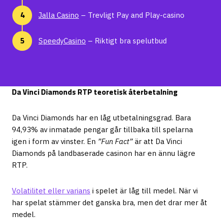
Jalla Casino
– Trevligt Pay and Play-casino
SpeedyCasino
– Riktigt bra spelutbud
Da Vinci Diamonds RTP teoretisk återbetalning
Da Vinci Diamonds har en låg utbetalningsgrad. Bara
94,93% av inmatade pengar går tillbaka till spelarna
igen i form av vinster. En
”Fun Fact”
är att Da Vinci
Diamonds på landbaserade casinon har en ännu lägre
RTP.
Volatilitet eller varians
i spelet är låg till medel. När vi
har spelat stämmer det ganska bra, men det drar mer åt
medel.