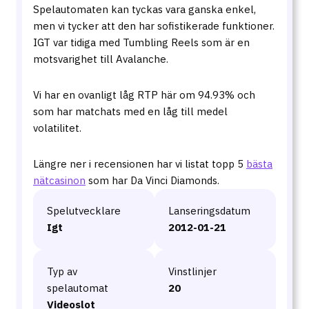
Spelautomaten kan tyckas vara ganska enkel,
men vi tycker att den har sofistikerade funktioner.
IGT var tidiga med Tumbling Reels som är en
motsvarighet till Avalanche.
Vi har en ovanligt låg RTP här om 94.93% och
som har matchats med en låg till medel
volatilitet.
Längre ner i recensionen har vi listat topp 5
bästa
nätcasinon
som har Da Vinci Diamonds.
Spelutvecklare
Lanseringsdatum
Igt
2012-01-21
Typ av
Vinstlinjer
spelautomat
20
Videoslot