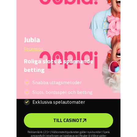
Jubla
Recension
Roliga slots & spännande
betting
Snabba uttagsmetoder
Slots, bordsspel och betting
Exklusiva spelautomater
TILL CASINOT
Reklamlänk | 21+ | Välkomsterbjudanden gäller nya kunder | Spela
ansvarsfullt |
stodlinjen.se
|
spelpaus.se
|
Regler & Villkor gäller