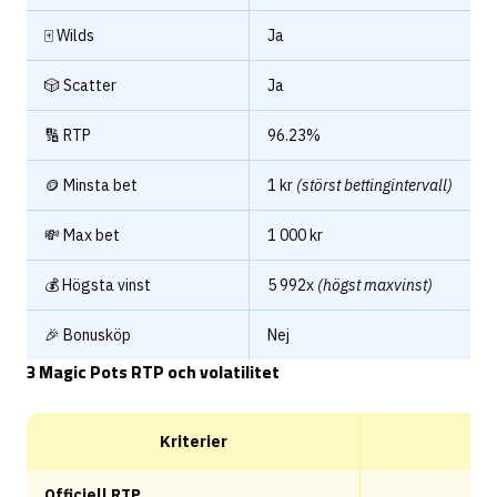
🀄 Wilds
Ja
🎲 Scatter
Ja
N
🔢 RTP
96.23%
🪙 Minsta bet
1 kr
(störst bettingintervall)
2
💸 Max bet
1 000 kr
1
💰 Högsta vinst
5 992x
(högst maxvinst)
5
🎉 Bonusköp
Nej
N
3 Magic Pots RTP och volatilitet
Kriterier
3 
Officiell RTP