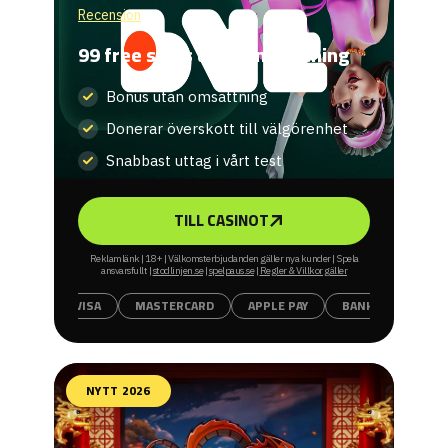
Recension
99 free spins utan omsättning
Bonus utan omsättning
Donerar överskott till välgörenhet
Snabbast uttag i vårt test
TILL CASINOT
Reklamlänk | 18+ | Välkomsterbjudanden gäller nya kunder | Spela
ansvarsfullt |
stodlinjen.se
|
spelpaus.se
|
Regler & Villkor gäller
RUSTLY
VISA
MASTERCARD
APPLE PAY
BANKID
SWI
NYTT 2026