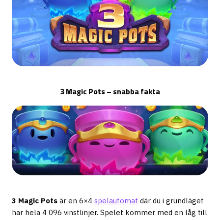
3 Magic Pots – snabba fakta
3 Magic Pots
är en 6×4
spelautomat
där du i grundläget
har hela 4 096 vinstlinjer. Spelet kommer med en låg till