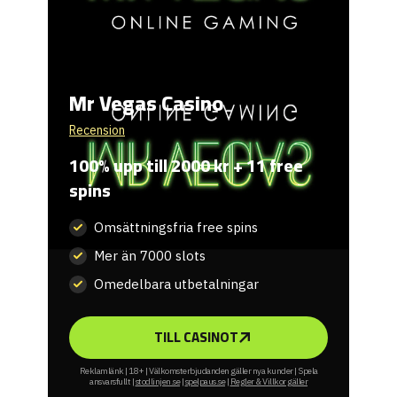
Mr Vegas Casino
Recension
100% upp till 2000 kr + 11 free
spins
Omsättningsfria free spins
Mer än 7000 slots
Omedelbara utbetalningar
TILL CASINOT
Reklamlänk | 18+ | Välkomsterbjudanden gäller nya kunder | Spela
ansvarsfullt |
stodlinjen.se
|
spelpaus.se
|
Regler & Villkor gäller