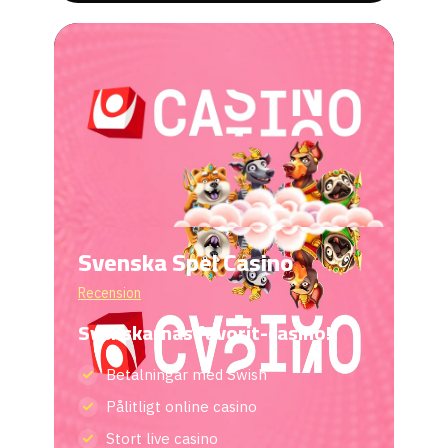
Svenska Spel Casino
Recension
Svenskarnas favorit-casino!
Betalningar med Swish
Pålitligt online casino
Stort live casino