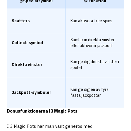
🀄 Specialsymbol
⚙️ Funktion
F
Scatters
Kan aktivera free spins
r
f
Samlar in direkta vinster
G
Collect-symbol
eller aktiverar jackpott
o
G
Kan ge dig direkta vinster i
Direkta vinster
s
spelet
v
B
Kan ge dig en av fyra
s
Jackpott-symboler
fasta jackpottar
j
u
Bonusfunktionerna i 3 Magic Pots
I 3 Magic Pots har man varit generös med