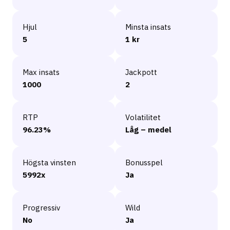
Hjul
Minsta insats
5
1 kr
Max insats
Jackpott
1000
2
RTP
Volatilitet
96.23%
Låg – medel
Högsta vinsten
Bonusspel
5992x
Ja
Progressiv
Wild
No
Ja