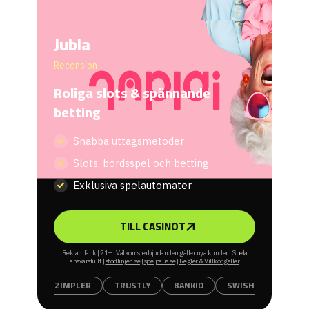
Jubla
Recension
Roliga slots & spännande
betting
Snabba uttagsmetoder
Slots, bordsspel och betting
Exklusiva spelautomater
TILL CASINOT
Reklamlänk | 21+ | Välkomsterbjudanden gäller nya kunder | Spela
ansvarsfullt |
stodlinjen.se
|
spelpaus.se
|
Regler & Villkor gäller
ZIMPLER
TRUSTLY
BANKID
SWISH