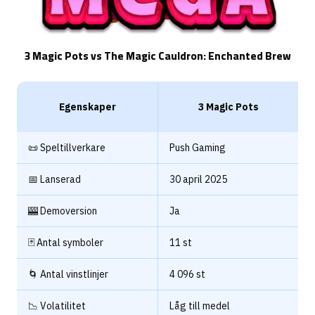
3 Magic Pots vs The Magic Cauldron: Enchanted Brew
Egenskaper
3 Magic Pots
📜 Speltillverkare
Push Gaming
P
📅 Lanserad
30 april 2025
1
🎰 Demoversion
Ja
🃏 Antal symboler
11 st
8
🌀 Antal vinstlinjer
4 096 st
K
📉 Volatilitet
Låg till medel