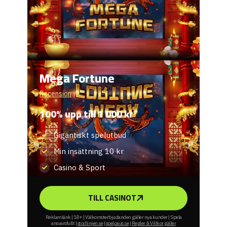
Mega Fortune
Recension
100% upp till 1 000 kr
Gigantiskt spelutbud
Min insättning 10 kr
Casino & Sport
TILL CASINOT
Reklamlänk | 18+ | Välkomsterbjudanden gäller nya kunder | Spela
ansvarsfullt |
stodlinjen.se
|
spelpaus.se
|
Regler & Villkor gäller