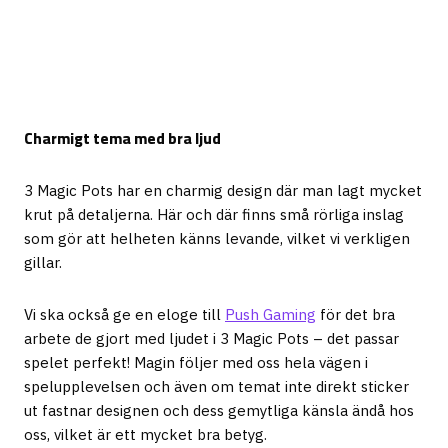
Charmigt tema med bra ljud
3 Magic Pots har en charmig design där man lagt mycket
krut på detaljerna. Här och där finns små rörliga inslag
som gör att helheten känns levande, vilket vi verkligen
gillar.
Vi ska också ge en eloge till
Push Gaming
för det bra
arbete de gjort med ljudet i 3 Magic Pots – det passar
spelet perfekt! Magin följer med oss hela vägen i
spelupplevelsen och även om temat inte direkt sticker
ut fastnar designen och dess gemytliga känsla ändå hos
oss, vilket är ett mycket bra betyg.