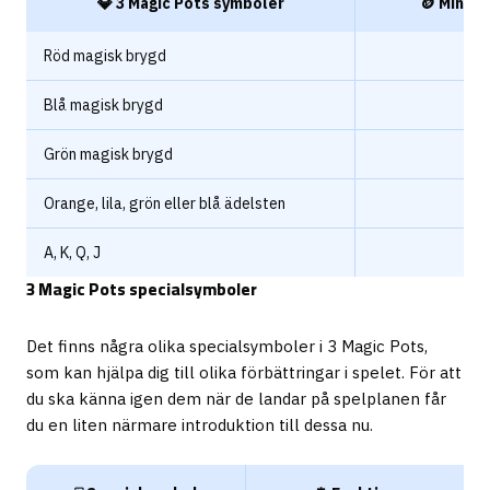
💎 3 Magic Pots symboler
🪙 Minsta
Röd magisk brygd
Blå magisk brygd
Grön magisk brygd
Orange, lila, grön eller blå ädelsten
0
A, K, Q, J
3 Magic Pots specialsymboler
Det finns några olika specialsymboler i 3 Magic Pots,
som kan hjälpa dig till olika förbättringar i spelet. För att
du ska känna igen dem när de landar på spelplanen får
du en liten närmare introduktion till dessa nu.