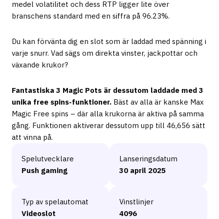
medel volatilitet och dess RTP ligger lite över
branschens standard med en siffra på 96.23%.
Du kan förvänta dig en slot som är laddad med spänning i
varje snurr. Vad sägs om direkta vinster, jackpottar och
växande krukor?
Fantastiska 3 Magic Pots är dessutom laddade med 3
unika free spins-funktioner.
Bäst av alla är kanske Max
Magic Free spins – där alla krukorna är aktiva på samma
gång. Funktionen aktiverar dessutom upp till 46,656 sätt
att vinna på.
Spelutvecklare
Lanseringsdatum
Push gaming
30 april 2025
Typ av spelautomat
Vinstlinjer
Videoslot
4096