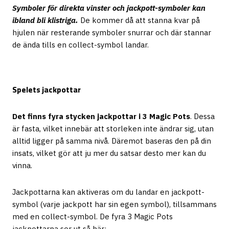
Symboler för direkta vinster och jackpott-symboler kan
ibland bli klistriga.
De kommer då att stanna kvar på
hjulen när resterande symboler snurrar och där stannar
de ända tills en collect-symbol landar.
Spelets jackpottar
Det finns fyra stycken jackpottar i 3 Magic Pots
. Dessa
är fasta, vilket innebär att storleken inte ändrar sig, utan
alltid ligger på samma nivå. Däremot baseras den på din
insats, vilket gör att ju mer du satsar desto mer kan du
vinna.
Jackpottarna kan aktiveras om du landar en jackpott-
symbol (varje jackpott har sin egen symbol), tillsammans
med en collect-symbol. De fyra 3 Magic Pots
jackpottarna ser ut så här: