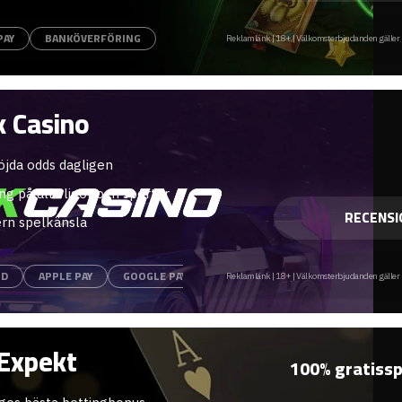
PAY
BANKÖVERFÖRING
Reklamlänk | 18+ | Välkomsterbjudanden gäller ny
k Casino
öjda odds dagligen
ng på alla ligor och sporter
RECENSI
rn spelkänsla
RD
APPLE PAY
GOOGLE PAY
BANKID
SWISH
Reklamlänk | 18+ | Välkomsterbjudanden gäller ny
Expekt
100% gratisspe