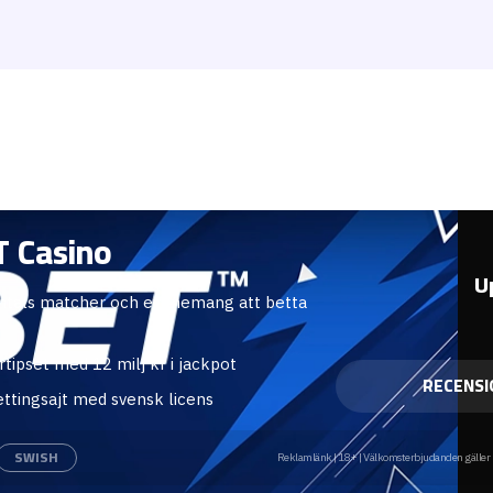
 Casino
Up
ntals matcher och evenemang att betta
tipset med 12 milj kr i jackpot
RECENSI
ttingsajt med svensk licens
SWISH
Reklamlänk | 18+ | Välkomsterbjudanden gäller ny