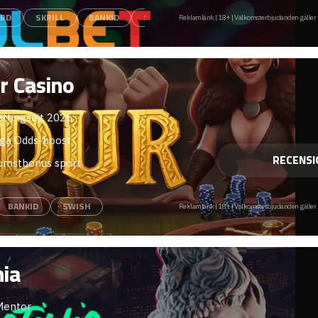
ARD
SKRILL
BANKID
SWISH
Reklamlänk | 18+ | Välkomsterbjudanden gäller ny
r Casino
ettingsajt 2026
iga Odds-boost
RECENSI
omstbonus sport
BANKID
SWISH
Reklamlänk | 18+ | Välkomsterbjudanden gäller ny
nia
Mentor