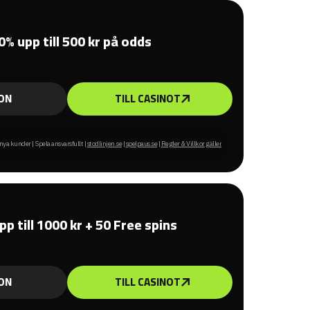
0% upp till 500 kr på odds
ON
TILL CASINOT
a kunder | Spela ansvarsfullt |
stodlinjen.se
|
spelpaus.se
|
Regler & Villkor gäller
p till 1000 kr + 50 Free spins
ON
TILL CASINOT