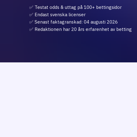
✅ Testat odds & uttag på 100+ bettingsidor
✅ Endast svenska licenser
✅ Senast faktagranskad:
04 augusti 2026
✅ Redaktionen har 20 års erfarenhet av betting