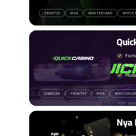
TRUSTLY
VISA
MASTERCARD
APPLE 
Quic
Förh
Betti
Mode
ZIMPLER
TRUSTLY
VISA
MASTERCA
Nya 