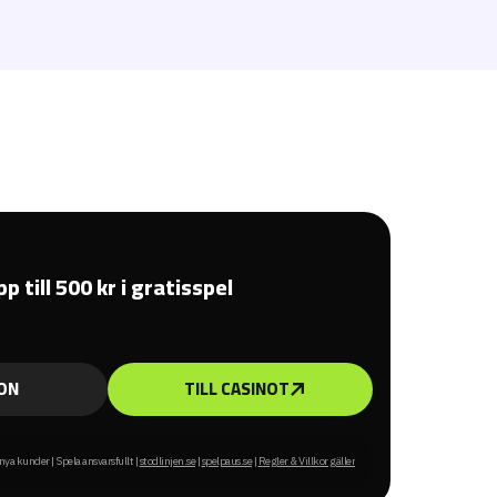
p till 500 kr i gratisspel
ON
TILL CASINOT
a kunder | Spela ansvarsfullt |
stodlinjen.se
|
spelpaus.se
|
Regler & Villkor gäller