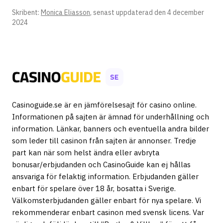
Skribent:
Monica Eliasson
, senast uppdaterad den 4 december
2024
Casinoguide.se är en jämförelsesajt för casino online.
Informationen på sajten är ämnad för underhållning och
information. Länkar, banners och eventuella andra bilder
som leder till casinon från sajten är annonser. Tredje
part kan när som helst ändra eller avbryta
bonusar/erbjudanden och CasinoGuide kan ej hållas
ansvariga för felaktig information. Erbjudanden gäller
enbart för spelare över 18 år, bosatta i Sverige.
Välkomsterbjudanden gäller enbart för nya spelare. Vi
rekommenderar enbart casinon med svensk licens. Var