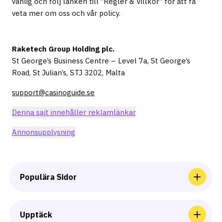
vänlig och följ länken till ”Regler & Villkor” för att få
veta mer om oss och vår policy.
Raketech Group Holding plc.
St George’s Business Centre – Level 7a, St George’s
Road, St Julian’s, STJ 3202, Malta
support@casinoguide.se
Denna sajt innehåller reklamlänkar
Annonsupplysning
Populära Sidor
Casinorecensioner
Upptäck
Nyheter