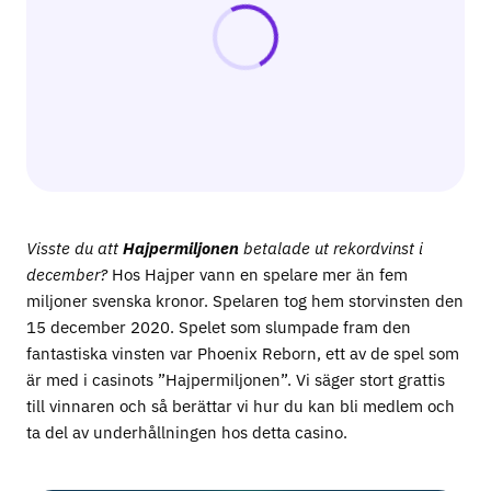
Visste du att
Hajpermiljonen
betalade ut rekordvinst i
december?
Hos Hajper vann en spelare mer än fem
miljoner svenska kronor. Spelaren tog hem storvinsten den
15 december 2020. Spelet som slumpade fram den
fantastiska vinsten var Phoenix Reborn, ett av de spel som
är med i casinots ”Hajpermiljonen”. Vi säger stort grattis
till vinnaren och så berättar vi hur du kan bli medlem och
ta del av underhållningen hos detta casino.