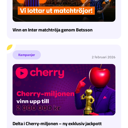
Vinn en Inter matchtröja genom Betsson
Delta i Cherry-miljonen – ny exklusiv jackpott
Kampanjer
2 februari 2026
Delta i Cherry-miljonen – ny exklusiv jackpott