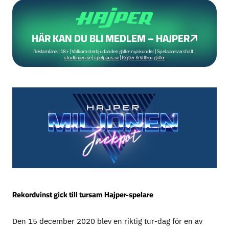
HÄR KAN DU BLI MEDLEM – HAJPER
Här kan 
Reklamlänk | 18+ | Välkomsterbjudanden gäller nya kunder | Spela ansvarsfullt |
stodlinjen.se
|
spelpaus.se
|
Regler & Villkor gäller
Rekordvinst gick till tursam Hajper-spelare
Den 15 december 2020 blev en riktig tur-dag för en av