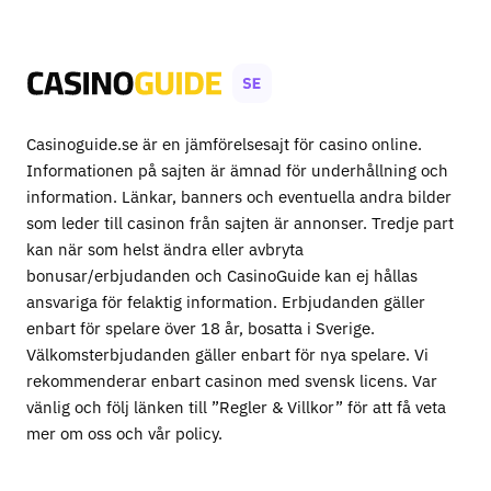
Casinoguide.se är en jämförelsesajt för casino online.
Informationen på sajten är ämnad för underhållning och
information. Länkar, banners och eventuella andra bilder
som leder till casinon från sajten är annonser. Tredje part
kan när som helst ändra eller avbryta
bonusar/erbjudanden och CasinoGuide kan ej hållas
ansvariga för felaktig information. Erbjudanden gäller
enbart för spelare över 18 år, bosatta i Sverige.
Välkomsterbjudanden gäller enbart för nya spelare. Vi
rekommenderar enbart casinon med svensk licens. Var
vänlig och följ länken till ”Regler & Villkor” för att få veta
mer om oss och vår policy.