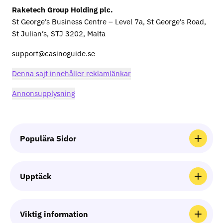
Raketech Group Holding plc.
St George’s Business Centre – Level 7a, St George’s Road,
St Julian’s, STJ 3202, Malta
support@casinoguide.se
Denna sajt innehåller reklamlänkar
Annonsupplysning
Populära Sidor
Casinorecensioner
Upptäck
Nyheter
Casinokampanjer – Dagens bästa erbjudanden
Live Casino
Guider
Viktig information
Virtual Reality Casino