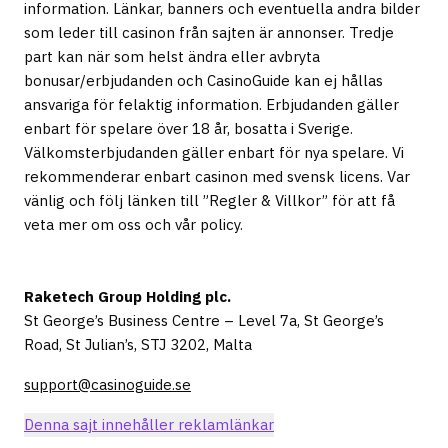
information. Länkar, banners och eventuella andra bilder
som leder till casinon från sajten är annonser. Tredje
part kan när som helst ändra eller avbryta
bonusar/erbjudanden och CasinoGuide kan ej hållas
ansvariga för felaktig information. Erbjudanden gäller
enbart för spelare över 18 år, bosatta i Sverige.
Välkomsterbjudanden gäller enbart för nya spelare. Vi
rekommenderar enbart casinon med svensk licens. Var
vänlig och följ länken till ”Regler & Villkor” för att få
veta mer om oss och vår policy.
Raketech Group Holding plc.
St George’s Business Centre – Level 7a, St George’s
Road, St Julian’s, STJ 3202, Malta
support@casinoguide.se
Denna sajt innehåller reklamlänkar