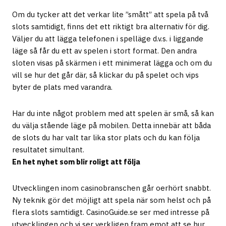
Om du tycker att det verkar lite ”smått” att spela på två
slots samtidigt, finns det ett riktigt bra alternativ för dig.
Väljer du att lägga telefonen i spelläge d.v.s. i liggande
läge så får du ett av spelen i stort format. Den andra
sloten visas på skärmen i ett minimerat lägga och om du
vill se hur det går där, så klickar du på spelet och vips
byter de plats med varandra.
Har du inte något problem med att spelen är små, så kan
du välja stående läge på mobilen. Detta innebär att båda
de slots du har valt tar lika stor plats och du kan följa
resultatet simultant.
En het nyhet som blir roligt att följa
Utvecklingen inom casinobranschen går oerhört snabbt.
Ny teknik gör det möjligt att spela när som helst och på
flera slots samtidigt. CasinoGuide.se ser med intresse på
utvecklingen och vi ser verkligen fram emot att se hur