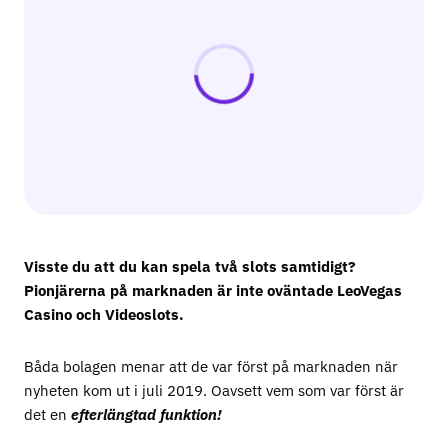
Visste du att du kan spela två slots samtidigt?
Pionjärerna på marknaden är inte oväntade LeoVegas
Casino och Videoslots.
Båda bolagen menar att de var först på marknaden när
nyheten kom ut i juli 2019. Oavsett vem som var först är
det en
efterlängtad funktion!