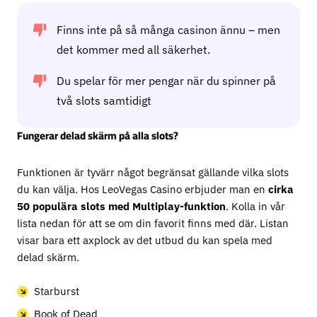
Finns inte på så många casinon ännu – men
det kommer med all säkerhet.
Du spelar för mer pengar när du spinner på
två slots samtidigt
Fungerar delad skärm på alla slots?
Funktionen är tyvärr något begränsat gällande vilka slots
du kan välja. Hos LeoVegas Casino erbjuder man en
cirka
50 populära slots med Multiplay-funktion
. Kolla in vår
lista nedan för att se om din favorit finns med där. Listan
visar bara ett axplock av det utbud du kan spela med
delad skärm.
Starburst
Book of Dead