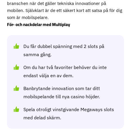
branschen när det gäller tekniska innovationer på
mobilen. Självklart är de ett säkert kort att satsa på för dig
som är mobilspelare.
För- och nackdelar med Multiplay
Du får dubbel spänning med 2 slots på
samma gång.
Om du har två favoriter behöver du inte
endast välja en av dem.
Banbrytande innovation som tar ditt
mobilspelande till nya casino höjder.
Spela otroligt vinstgivande Megaways slots
med delad skärm.