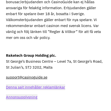
bonusar/erbjudanden och CasinoGuide kan ej hållas
ansvariga för felaktig information. Erbjudanden gäller
enbart för spelare över 18 år, bosatta i Sverige.
Välkomsterbjudanden gäller enbart för nya spelare. Vi
rekommenderar enbart casinon med svensk licens. Var
vänlig och följ länken till ”Regler & Villkor” för att få veta
mer om oss och vår policy.
Raketech Group Holding plc.
St George’s Business Centre – Level 7a, St George’s Road,
St Julian’s, STJ 3202, Malta
support@casinoguide.se
Denna sajt innehåller reklamlänkar
Annonsupplysning