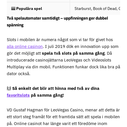
🎰
Populära spel
Starburst, Book of Dead, Gon
Två spelautomater samtidigt – uppfinningen ger dubbel
spänning
Slots i mobilen är numera något som vi tar för givet hos
alla online casinon
. I juli 2019 dök en innovation upp som
gör det möjligt att
spela två slots på samma gång
. Då
introducerade casinojättarna LeoVegas och Videoslots
Multiplay via din mobil. Funktionen funkar dock lika bra på
dator också.
🙌
Så enkelt det blir att hinna med två av dina
favoritslots
på samma gång!
VD Gustaf Hagman för LeoVegas Casino, menar att detta är
ett stort steg framåt för ett framtida sätt att spela i mobilen
på. Online casinot har länge varit ett föredöme inom