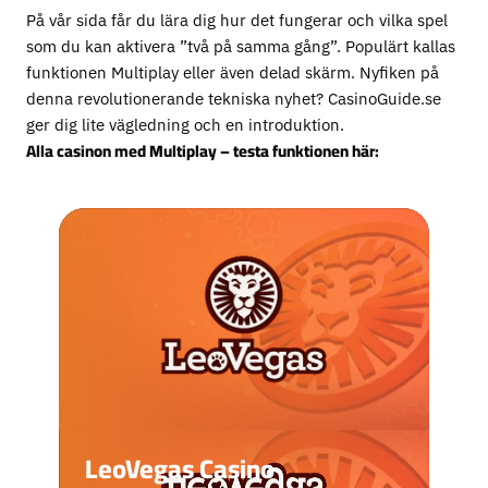
På vår sida får du lära dig hur det fungerar och vilka spel
som du kan aktivera ”två på samma gång”. Populärt kallas
funktionen Multiplay eller även delad skärm. Nyfiken på
denna revolutionerande tekniska nyhet? CasinoGuide.se
ger dig lite vägledning och en introduktion.
Alla casinon med Multiplay – testa funktionen här:
LeoVegas Casino