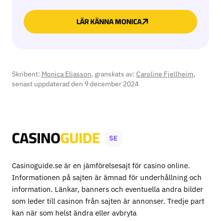
LÄR KÄNNA MONICA
Skribent:
Monica Eliasson
, granskats av:
Caroline Fjellheim
,
senast uppdaterad den 9 december 2024
Casinoguide.se är en jämförelsesajt för casino online.
Informationen på sajten är ämnad för underhållning och
information. Länkar, banners och eventuella andra bilder
som leder till casinon från sajten är annonser. Tredje part
kan när som helst ändra eller avbryta