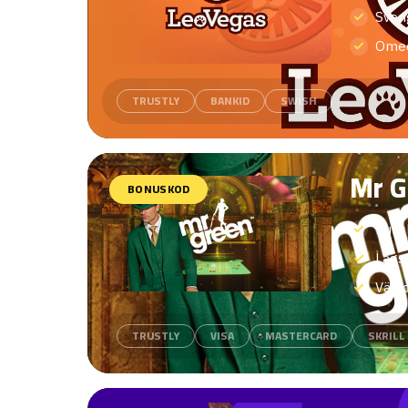
Sver
Omed
TRUSTLY
BANKID
SWISH
Mr G
BONUSKOD
Kul s
Lägst
Välj
TRUSTLY
VISA
MASTERCARD
SKRILL