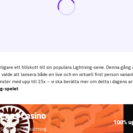
ligare ett tillskott till sin populära Lightning-serie. Denna gång
n valde att lansera både en live och en virtuell first person vari
nster med upp till 25x – vi ska berätta mer om detta i dagens art
ng-spelet
egas Casino
100% up
 Spins utan omsättning