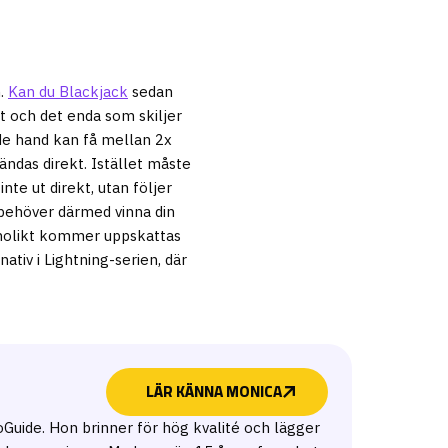
n.
Kan du Blackjack
sedan
t och det enda som skiljer
nde hand kan få mellan 2x
ndas direkt. Istället måste
nte ut direkt, utan följer
 behöver därmed vinna din
annolikt kommer uppskattas
ativ i Lightning-serien, där
LÄR KÄNNA MONICA
Guide. Hon brinner för hög kvalité och lägger