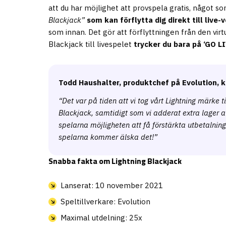
att du har möjlighet att provspela gratis, något som
Blackjack”
som kan förflytta dig direkt till live-
som innan. Det gör att förflyttningen från den virt
Blackjack till livespelet
trycker du bara på ‘GO L
Todd Haushalter, produktchef på Evolution, 
“Det var på tiden att vi tog vårt Lightning märke 
Blackjack, samtidigt som vi adderat extra lager av
spelarna möjligheten att få förstärkta utbetalnin
spelarna kommer älska det!”
Snabba fakta om Lightning Blackjack
Lanserat: 10 november 2021
Speltillverkare: Evolution
Maximal utdelning: 25x