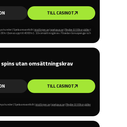
ON
TILL CASINOT
 kunder | Spela ansvarsfullt |
stodlinjen.se
|
spelpaus.se
|
Regler & Villkor gäller
|
. 100 kr (bonus upp till 4000 kr). 10x omsättningskrav. Få sedan bonuspengar och
gratisspins i Pirots 5. Giltigt i 60 dagar
e spins utan omsättningskrav
ON
TILL CASINOT
a kunder | Spela ansvarsfullt |
stodlinjen.se
|
spelpaus.se
|
Regler & Villkor gäller