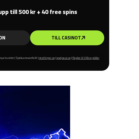
pp till 500 kr + 40 free spins
ON
TILL CASINOT
a kunder | Spela ansvarsfullt |
stodlinjen.se
|
spelpaus.se
|
Regler & Villkor gäller