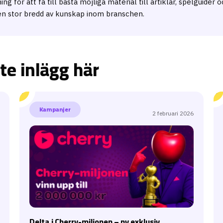
ng för att få till bästa möjliga material till artiklar, spelguide
en stor bredd av kunskap inom branschen.
te inlägg här
Delta i Cherry-miljonen – ny exklusiv jackpott
Kampanjer
2 februari 2026
Delta i Cherry-miljonen – ny exklusiv