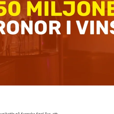
unikatör på Svenska Spel Tur, att: