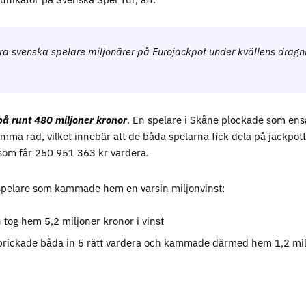
fyra svenska spelare miljonärer på Eurojackpot under kvällens dragni
på runt 480 miljoner kronor
. En spelare i Skåne plockade som e
amma rad, vilket innebär att de båda spelarna fick dela på jackpott
som får 250 951 363 kr vardera.
 spelare som kammade hem en varsin miljonvinst:
 tog hem 5,2 miljoner kronor i vinst
prickade båda in 5 rätt vardera och kammade därmed hem 1,2 mil