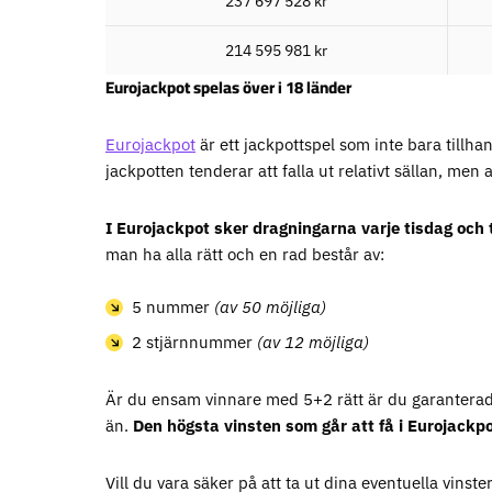
237 697 528 kr
214 595 981 kr
Eurojackpot spelas över i 18 länder
Eurojackpot
är ett jackpottspel som inte bara tillha
jackpotten tenderar att falla ut relativt sällan, men
I Eurojackpot sker dragningarna varje tisdag och 
man ha alla rätt och en rad består av:
5 nummer
(av 50 möjliga)
2 stjärnnummer
(av 12 möjliga)
Är du ensam vinnare med 5+2 rätt är du garanterad 
än.
Den högsta vinsten som går att få i Eurojackpo
Vill du vara säker på att ta ut dina eventuella vinste