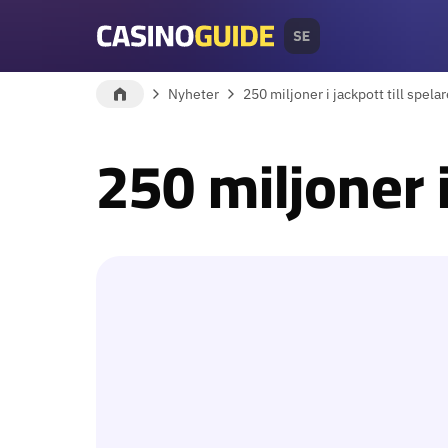
Nyheter
250 miljoner i jackpott till spela
250 miljoner i
ALLA CASINON
CASINO MED SWISH
CASINOBONUSAR
CASINOSPEL
CASINO MED BANKID
BONUS UTAN O