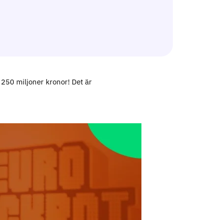
250 miljoner kronor! Det är