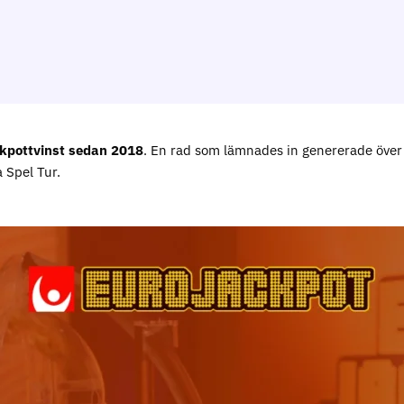
ackpottvinst sedan 2018
. En rad som lämnades in genererade över 
 Spel Tur.