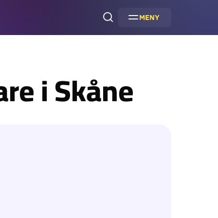
MENY
Sök
lare i Skåne