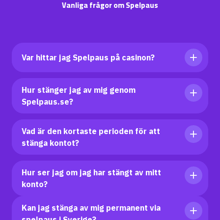
Vanliga frågor om Spelpaus
Var hittar jag Spelpaus på casinon?
Hur stänger jag av mig genom
Spelpaus.se?
Vad är den kortaste perioden för att
stänga kontot?
Hur ser jag om jag har stängt av mitt
konto?
Kan jag stänga av mig permanent via
spelpaus i Sverige?