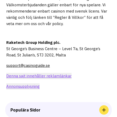
Välkomsterbjudanden gäller enbart för nya spelare. Vi
rekommenderar enbart casinon med svensk licens. Var
vänlig och följ länken till ”Regler & Villkor” för att få
veta mer om oss och vår policy.
Raketech Group Holding plc.
St George’s Business Centre – Level 7a, St George’s
Road, St Julian’s, STJ 3202, Malta
support@casinoguide.se
Denna sajt innehåller reklamlänkar
Annonsupplysning
Populära Sidor