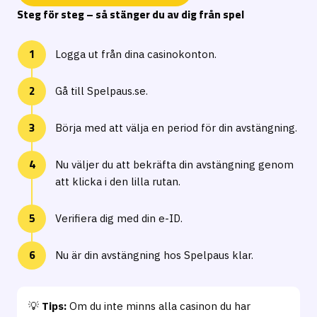
Steg för steg – så stänger du av dig från spel
Logga ut från dina casinokonton.
Gå till Spelpaus.se.
Börja med att välja en period för din avstängning.
Nu väljer du att bekräfta din avstängning genom
att klicka i den lilla rutan.
Verifiera dig med din e-ID.
Nu är din avstängning hos Spelpaus klar.
💡
Tips:
Om du inte minns alla casinon du har