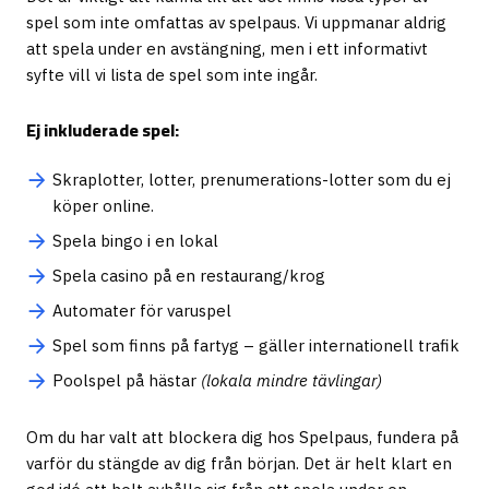
spel som inte omfattas av spelpaus. Vi uppmanar aldrig
att spela under en avstängning, men i ett informativt
syfte vill vi lista de spel som inte ingår.
Ej inkluderade spel:
Skraplotter, lotter, prenumerations-lotter som du ej
köper online.
Spela bingo i en lokal
Spela casino på en restaurang/krog
Automater för varuspel
Spel som finns på fartyg – gäller internationell trafik
Poolspel på hästar
(lokala mindre tävlingar)
Om du har valt att blockera dig hos Spelpaus, fundera på
varför du stängde av dig från början. Det är helt klart en