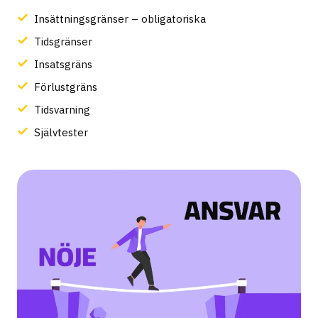
Insättningsgränser – obligatoriska
Tidsgränser
Insatsgräns
Förlustgräns
Tidsvarning
Självtester