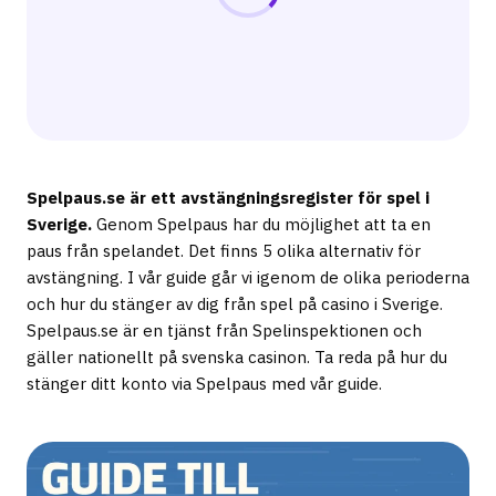
Spelpaus.se är ett avstängningsregister för spel i
Sverige.
Genom Spelpaus har du möjlighet att ta en
paus från spelandet. Det finns 5 olika alternativ för
avstängning. I vår guide går vi igenom de olika perioderna
och hur du stänger av dig från spel på casino i Sverige.
Spelpaus.se är en tjänst från Spelinspektionen och
gäller nationellt på svenska casinon. Ta reda på hur du
stänger ditt konto via Spelpaus med vår guide.