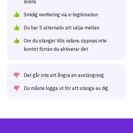
licens
Smidig verifiering via e-legitimation
Du har 5 alternativ att välja mellan
Om du stänger tills vidare, öppnas inte
kontot förrän du aktiverar det
Det går inte att ångra en avstängning
Du måste logga ut för att stänga av dig