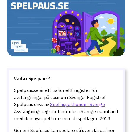
Vad är Spelpaus?
Spelpaus.se är ett nationellt register för
avstängningar på casinon i Sverige. Registret
Spelpaus drivs av
Spelinspektionen i Sverige
.
Avstängningsregistret infördes i Sverige i samband
med den nya spellicensen och spellagen 2019.
Genom Spelpaus kan spelare på svenska casinon