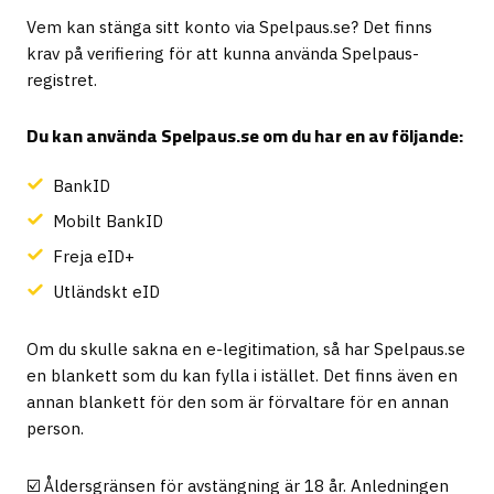
Vem kan stänga sitt konto via Spelpaus.se? Det finns
krav på verifiering för att kunna använda Spelpaus-
registret.
Du kan använda Spelpaus.se om du har en av följande:
BankID
Mobilt BankID
Freja eID+
Utländskt eID
Om du skulle sakna en e-legitimation, så har Spelpaus.se
en blankett som du kan fylla i istället. Det finns även en
annan blankett för den som är förvaltare för en annan
person.
☑️ Åldersgränsen för avstängning är 18 år. Anledningen