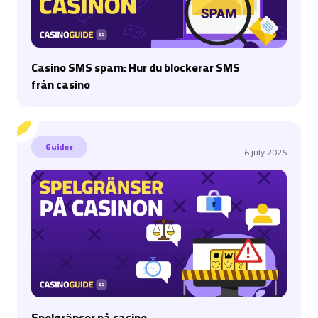
Casino SMS spam: Hur du blockerar SMS
från casino
Spelgränser på casino
Guider
6 july 2026
Spelgränser på casino