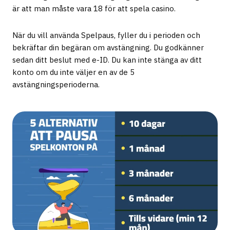
är att man måste vara 18 för att spela casino.
När du vill använda Spelpaus, fyller du i perioden och
bekräftar din begäran om avstängning. Du godkänner
sedan ditt beslut med e-ID. Du kan inte stänga av ditt
konto om du inte väljer en av de 5
avstängningsperioderna.