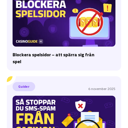
Blockera spelsidor – att spärra sig från
spel
Casino SMS spam: Hur du blockerar SMS från casino
Guider
6 november 2025