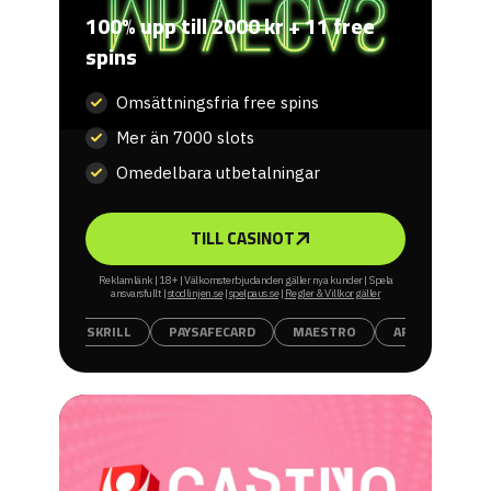
100% upp till 2000 kr + 11 free
spins
Omsättningsfria free spins
Mer än 7000 slots
Omedelbara utbetalningar
TILL CASINOT
Reklamlänk | 18+ | Välkomsterbjudanden gäller nya kunder | Spela
ansvarsfullt |
stodlinjen.se
|
spelpaus.se
|
Regler & Villkor gäller
ERCARD
SKRILL
PAYSAFECARD
MAESTRO
APPLE PAY