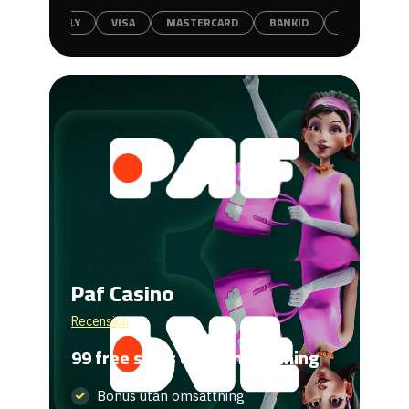
Svenska Spel Sport & Casino AB. Åldersgräns 18 år. Stödlinjen 020-81 91
00. Spelalagom.se.
TRUSTLY
VISA
MASTERCARD
BANKID
SWISH
Paf Casino
Recension
99 free spins utan omsättning
Bonus utan omsättning