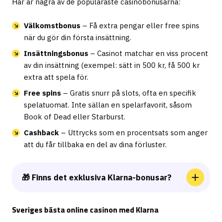
Här är några av de populäraste casinobonusarna:
Välkomstbonus
– Få extra pengar eller free spins
när du gör din första insättning.
Insättningsbonus
– Casinot matchar en viss procent
av din insättning (exempel: sätt in 500 kr, få 500 kr
extra att spela för.
Free spins
– Gratis snurr på slots, ofta en specifik
spelatuomat. Inte sällan en spelarfavorit, såsom
Book of Dead eller Starburst.
Cashback
– Uttrycks som en procentsats som anger
att du får tillbaka en del av dina förluster.
🎁 Finns det exklusiva Klarna-bonusar?
Sveriges bästa online casinon med Klarna