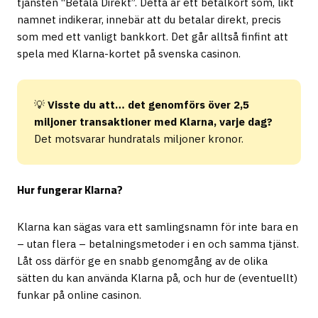
tjänsten “Betala Direkt”. Detta är ett betalkort som, likt
namnet indikerar, innebär att du betalar direkt, precis
som med ett vanligt bankkort. Det går alltså finfint att
spela med Klarna-kortet på svenska casinon.
💡
Visste du att… det genomförs över 2,5
miljoner transaktioner med Klarna, varje dag?
Det motsvarar hundratals miljoner kronor.
Hur fungerar Klarna?
Klarna kan sägas vara ett samlingsnamn för inte bara en
– utan flera – betalningsmetoder i en och samma tjänst.
Låt oss därför ge en snabb genomgång av de olika
sätten du kan använda Klarna på, och hur de (eventuellt)
funkar på online casinon.