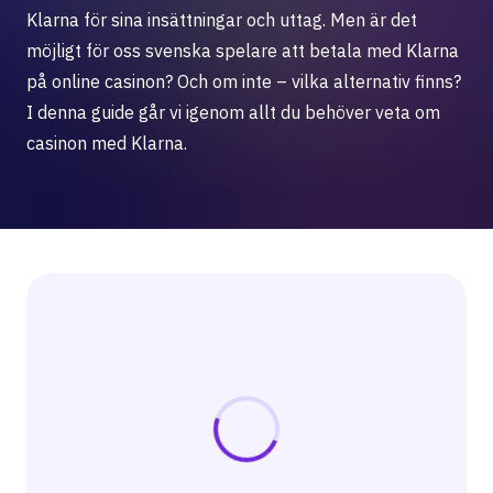
Klarna för sina insättningar och uttag. Men är det
möjligt för oss svenska spelare att betala med Klarna
på online casinon? Och om inte – vilka alternativ finns?
I denna guide går vi igenom allt du behöver veta om
casinon med Klarna.