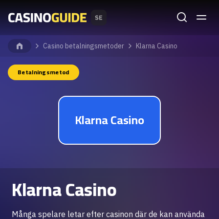
Sök
MENY
Casino betalningsmetoder
Klarna Casino
Betalningsmetod
Klarna Casino
Klarna Casino
Många spelare letar efter casinon där de kan använda