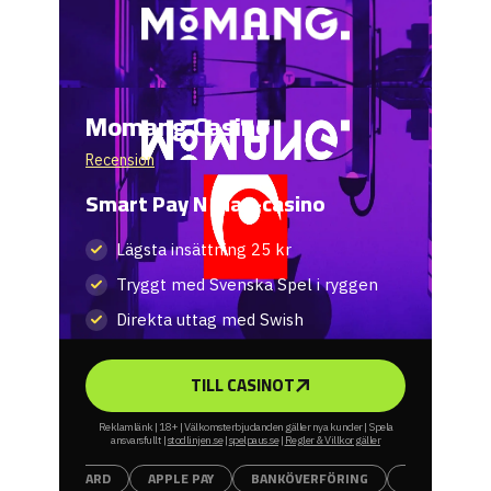
Momang Casino
Recension
Smart Pay N Play-casino
Lägsta insättning 25 kr
Tryggt med Svenska Spel i ryggen
Direkta uttag med Swish
TILL CASINOT
Reklamlänk | 18+ | Välkomsterbjudanden gäller nya kunder | Spela
ansvarsfullt |
stodlinjen.se
|
spelpaus.se
|
Regler & Villkor gäller
MASTERCARD
APPLE PAY
BANKÖVERFÖRING
BANKID