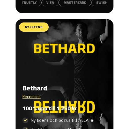
TRUSTLY
VISA
MASTERCARD
SWISH
NY LICENS
Bethard
Recension
100 % upp till 1 250 kr
Ny licens och bonus till ALLA 🔥