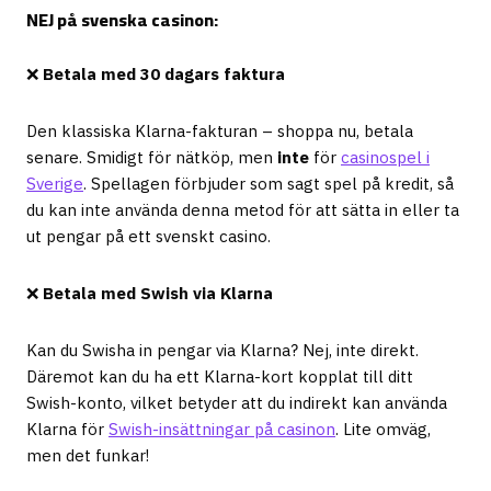
NEJ
på svenska casinon:
❌
Betala med 30 dagars faktura
Den klassiska Klarna-fakturan – shoppa nu, betala
senare. Smidigt för nätköp, men
inte
för
casinospel i
Sverige
. Spellagen förbjuder som sagt spel på kredit, så
du kan inte använda denna metod för att sätta in eller ta
ut pengar på ett svenskt casino.
❌
Betala med Swish via Klarna
Kan du Swisha in pengar via Klarna? Nej, inte direkt.
Däremot kan du ha ett Klarna-kort kopplat till ditt
Swish-konto, vilket betyder att du indirekt kan använda
Klarna för
Swish-insättningar på casinon
. Lite omväg,
men det funkar!