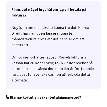
Finns det något kryphål om jag vill betala på
faktura?
Nej, även om man skulle kunna tro det. Klarna
Direkt har nämligen lanserat tjänsten
månadsfaktura, trots att det handlar om ett
debetkort.
Om du ser just alternativet “Månadsfaktura” i
kassan när du köper skor, teknik eller böcker på
nätet kan du använda det, men det är fortfarande
förbjudet för svenska casinon att erbjuda detta
alternativ.
Är Klarna-kortet en säker betalningsmetod?