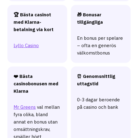
🏆 Bästa casinot
🎁 Bonusar
med Klarna-
tillgängliga
betalning via kort
En bonus per spelare
Lyllo Casino
– ofta en generös
välkomstbonus
❤️ Bästa
⏰ Genomsnittlig
casinobonusen med
uttagstid
Klarna
0-3 dagar beroende
Mr Greens
val mellan
på casino och bank
fyra olika, bland
annat en bonus utan
omsättningskrav,
smäller högt