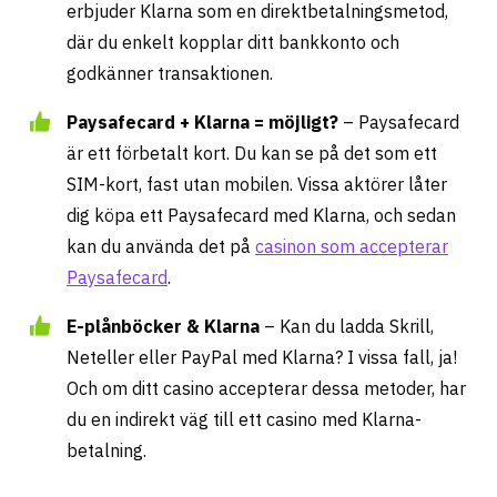
erbjuder Klarna som en direktbetalningsmetod,
där du enkelt kopplar ditt bankkonto och
godkänner transaktionen.
Paysafecard + Klarna = möjligt?
– Paysafecard
är ett förbetalt kort. Du kan se på det som ett
SIM-kort, fast utan mobilen. Vissa aktörer låter
dig köpa ett Paysafecard med Klarna, och sedan
kan du använda det på
casinon som accepterar
Paysafecard
.
E-plånböcker & Klarna
– Kan du ladda Skrill,
Neteller eller PayPal med Klarna? I vissa fall, ja!
Och om ditt casino accepterar dessa metoder, har
du en indirekt väg till ett casino med Klarna-
betalning.