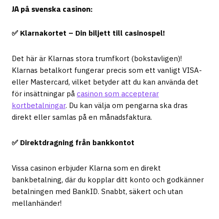
JA
på svenska casinon:
✅
Klarnakortet – Din biljett till casinospel!
Det här är Klarnas stora trumfkort (bokstavligen)!
Klarnas betalkort fungerar precis som ett vanligt VISA-
eller Mastercard, vilket betyder att du kan använda det
för insättningar på
casinon som accepterar
kortbetalningar
. Du kan välja om pengarna ska dras
direkt eller samlas på en månadsfaktura.
✅
Direktdragning från bankkontot
Vissa casinon erbjuder Klarna som en direkt
bankbetalning, där du kopplar ditt konto och godkänner
betalningen med BankID. Snabbt, säkert och utan
mellanhänder!