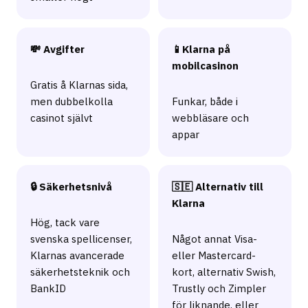
💸 Avgifter
📱Klarna på
mobilcasinon
Gratis å Klarnas sida,
men dubbelkolla
Funkar, både i
casinot självt
webbläsare och
appar
🔒 Säkerhetsnivå
🇸🇪 Alternativ till
Klarna
Hög, tack vare
svenska spellicenser,
Något annat Visa-
Klarnas avancerade
eller Mastercard-
säkerhetsteknik och
kort, alternativ Swish,
BankID
Trustly och Zimpler
för liknande, eller