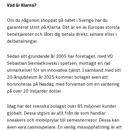
Vad är Klarna?
Om du någonsin shoppat på nätet i Sverige har du
garanterat stött på Klarna. Det är en av Europas största
betaltjänster och låter dig betala direkt, senare eller i
delbetalningar.
Sedan sitt grundande år 2005 har företaget, med VD
Sebastian Siemiatkowski i spetsen, mottagit en rad
utmärkelser för sin innovativa tjänst. I samband med sitt
20-årsjubileum år 2025 kommer bolaget även att
börsnoteras på Nasdaq, med förväntan om en värdering
på över 20 miljarder dollar.
Idag har det svenska bolaget över 85 miljoner kunder
globalt. Dessa utgörs av allt från de som handlar
sneakers och mobilprylar till semesterresor. Dessa kan
även vara casinospelare. En vanlig missuppfattning är att