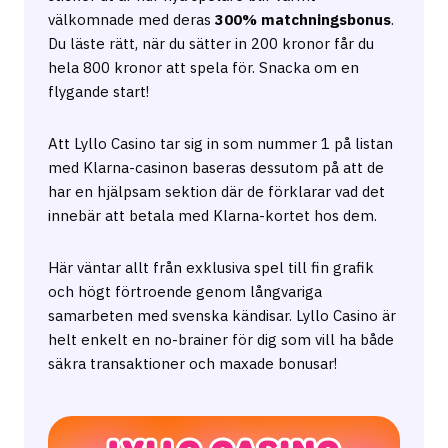
välkomnade med deras
300% matchningsbonus
.
Du läste rätt, när du sätter in 200 kronor får du
hela 800 kronor att spela för. Snacka om en
flygande start!
Att Lyllo Casino tar sig in som nummer 1 på listan
med Klarna-casinon baseras dessutom på att de
har en hjälpsam sektion där de förklarar vad det
innebär att betala med Klarna-kortet hos dem.
Här väntar allt från exklusiva spel till fin grafik
och högt förtroende genom långvariga
samarbeten med svenska kändisar. Lyllo Casino är
helt enkelt en no-brainer för dig som vill ha både
säkra transaktioner och maxade bonusar!