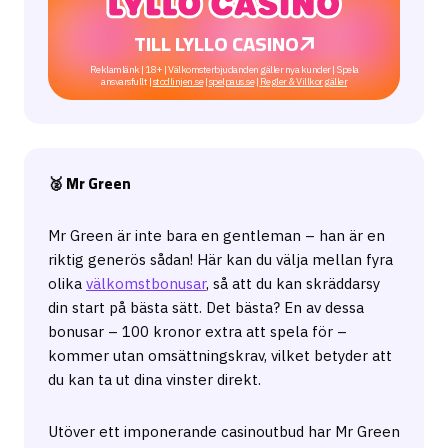
TILL LYLLO CASINO
Till LYllo Casino
Reklamlänk | 18+ | Välkomsterbjudanden gäller nya kunder | Spela
ansvarsfullt |
stodlinjen.se
|
spelpaus.se
|
Regler & Villkor gäller
🥈
Mr Green
Mr Green är inte bara en gentleman – han är en
riktig generös sådan! Här kan du välja mellan fyra
olika
välkomstbonusar
, så att du kan skräddarsy
din start på bästa sätt. Det bästa? En av dessa
bonusar – 100 kronor extra att spela för –
kommer utan omsättningskrav, vilket betyder att
du kan ta ut dina vinster direkt.
Utöver ett imponerande casinoutbud har Mr Green