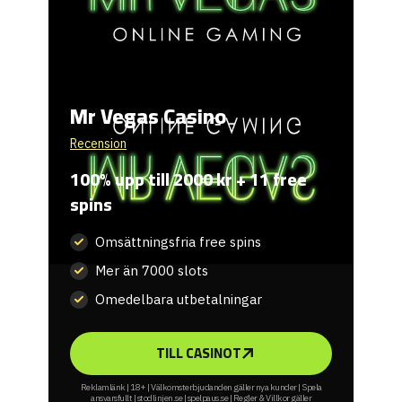
Mr Vegas Casino
Recension
100% upp till 2000 kr + 11 free
spins
Omsättningsfria free spins
Mer än 7000 slots
Omedelbara utbetalningar
TILL CASINOT
Reklamlänk | 18+ | Välkomsterbjudanden gäller nya kunder | Spela
ansvarsfullt |
stodlinjen.se
|
spelpaus.se
|
Regler & Villkor gäller