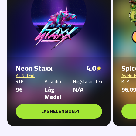
Neon Staxx
4.0
Spic
Av NetEnt
Av Net
RTP
Volatilitet
Högsta vinsten
RTP
96
Låg-
N/A
96.0
Medel
LÄS RECENSION