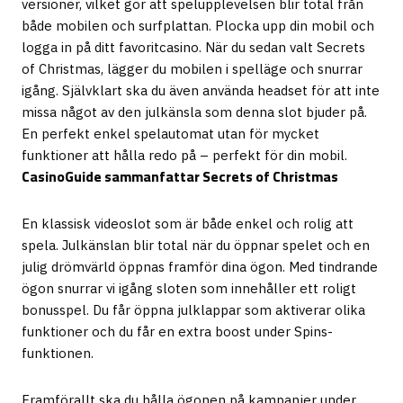
versioner, vilket gör att spelupplevelsen blir total från
både mobilen och surfplattan. Plocka upp din mobil och
logga in på ditt favoritcasino. När du sedan valt Secrets
of Christmas, lägger du mobilen i spelläge och snurrar
igång. Självklart ska du även använda headset för att inte
missa något av den julkänsla som denna slot bjuder på.
En perfekt enkel spelautomat utan för mycket
funktioner att hålla redo på – perfekt för din mobil.
CasinoGuide sammanfattar Secrets of Christmas
En klassisk videoslot som är både enkel och rolig att
spela. Julkänslan blir total när du öppnar spelet och en
julig drömvärld öppnas framför dina ögon. Med tindrande
ögon snurrar vi igång sloten som innehåller ett roligt
bonusspel. Du får öppna julklappar som aktiverar olika
funktioner och du får en extra boost under Spins-
funktionen.
Framförallt ska du hålla ögonen på kampanjer under