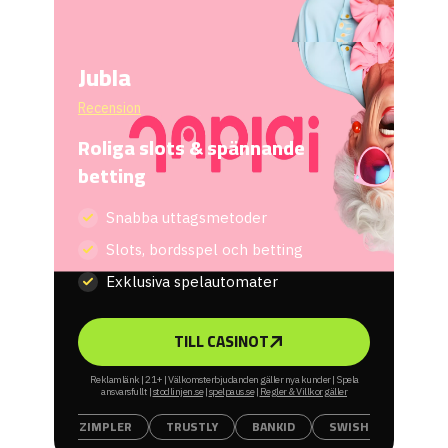
Jubla
Recension
Roliga slots & spännande
betting
Snabba uttagsmetoder
Slots, bordsspel och betting
Exklusiva spelautomater
TILL CASINOT
Reklamlänk | 21+ | Välkomsterbjudanden gäller nya kunder | Spela
ansvarsfullt |
stodlinjen.se
|
spelpaus.se
|
Regler & Villkor gäller
ZIMPLER
TRUSTLY
BANKID
SWISH