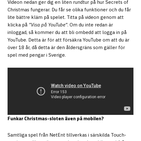
Videon nedan ger dig en liten rundtur på hur Secrets of
Christmas fungerar. Du får se olika funktioner och du får
lite bättre kläm på spelet. Titta på videon genom att
klicka på
”Visa på YouTube”
. Om du inte redan är
inloggad, så kommer du att bli ombedd att logga in på
YouTube. Detta är för att försäkra YouTube om att du är
över 18 år, då detta är den åldersgräns som gäller för
spel med pengar i Sverige.
Funkar Christmas-sloten även på mobilen?
Samtliga spel från NetEnt tillverkas i särskilda Touch-