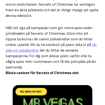
större vinstchanser. Secrets of Christmas tar verkligen
fram en äkta julkänsla och det är riktigt mysigt att spela
denna videoslot.
Håll ett öga på kampanjer som ger extra spins under
julmånaden på Secrets of Christmas. Glöm inte att
öppna luckorna i de casino julkalendrar som du hittar
online i juletid. Vill du ha stenkoll på julen, kika in på
vår
sida om julkalendrar
där du hittar de senaste
kampanjerna. För dig som älskar julen, varför inte ta
några spins mitt i sommaren och få lite julkrydda på din
spelrunda.
Bästa casinon för Secrets of Christmas slot
NU MED SPORT