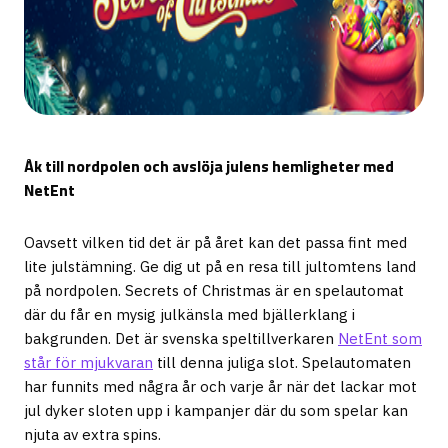
Åk till nordpolen och avslöja julens hemligheter med
NetEnt
Oavsett vilken tid det är på året kan det passa fint med
lite julstämning. Ge dig ut på en resa till jultomtens land
på nordpolen. Secrets of Christmas är en spelautomat
där du får en mysig julkänsla med bjällerklang i
bakgrunden. Det är svenska speltillverkaren
NetEnt som
står för mjukvaran
till denna juliga slot. Spelautomaten
har funnits med några år och varje år när det lackar mot
jul dyker sloten upp i kampanjer där du som spelar kan
njuta av extra spins.