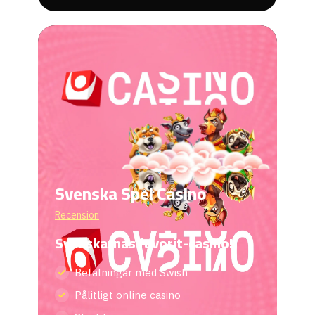
Svenska Spel Casino
Recension
Svenskarnas favorit-casino!
Betalningar med Swish
Pålitligt online casino