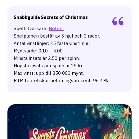
Snabbguide Secrets of Christmas
Speltillverkare:
Netent
Spelplanen består av 5 hjul och 3 rader.
Antal vinstlinjer: 25 fasta vinstlinjer
Myntvärde: 0,10 – 5.00
Minsta insats är 2.50 per spinn.
Högsta insats per spinn är 25 kr.
Max vinst: upp till 350 000 mynt.
RTP, teoretisk utbetalningsprocent: 96.7 %