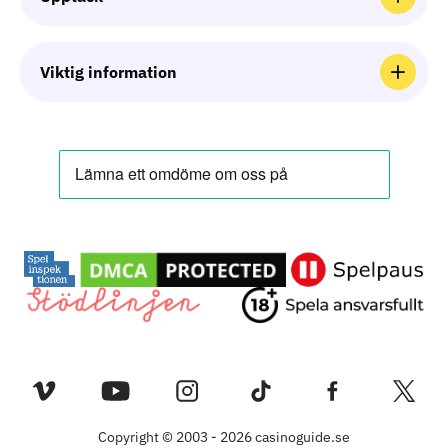
Casinokampanjer – Dagens bästa erbjudanden
Live Casino
Guider
Viktig information
Virtual Reality Casino
Casino betalningsmetoder
Speltillverkare
Om Oss
Sajtkarta
Kontakta Oss
Regler Och Villkor
Databehandling
Copyright © 2003 - 2026 casinoguide.se