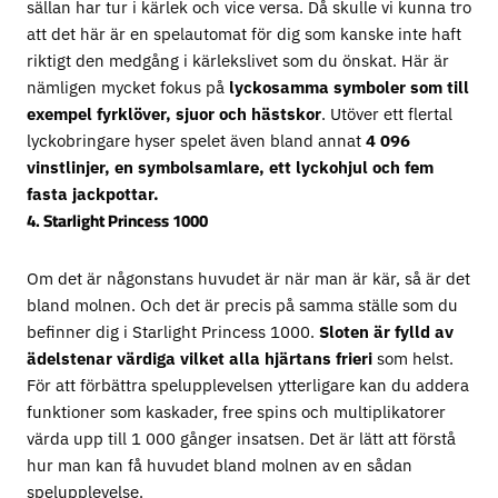
sällan har tur i kärlek och vice versa. Då skulle vi kunna tro
att det här är en spelautomat för dig som kanske inte haft
riktigt den medgång i kärlekslivet som du önskat. Här är
nämligen mycket fokus på
lyckosamma symboler som till
exempel fyrklöver, sjuor och hästskor
. Utöver ett flertal
lyckobringare hyser spelet även bland annat
4 096
vinstlinjer, en symbolsamlare, ett lyckohjul och fem
fasta jackpottar.
4. Starlight Princess 1000
Om det är någonstans huvudet är när man är kär, så är det
bland molnen. Och det är precis på samma ställe som du
befinner dig i Starlight Princess 1000.
Sloten är fylld av
ädelstenar värdiga vilket alla hjärtans frieri
som helst.
För att förbättra spelupplevelsen ytterligare kan du addera
funktioner som kaskader, free spins och multiplikatorer
värda upp till 1 000 gånger insatsen. Det är lätt att förstå
hur man kan få huvudet bland molnen av en sådan
spelupplevelse.