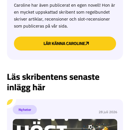
Caroline har även publicerat en egen novell! Hon är
en mycket uppskattad skribent som regelbundet
skriver artiklar, recensioner och slot-recensioner
som publiceras på vår sida.
LÄR KÄNNA CAROLINE
Läs skribentens senaste
inlägg här
Vilken klubb ger mest underhållning för biljettpriset?
Nyheter
28 juli 2026