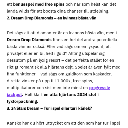
ett
bonusspel med free spins
och när som helst kan det
landa wilds för att boosta dina chanser till utdelning.
2. Dream Drop Diamonds – en kvinnas bästa vän
Det sägs att att diamanter är en kvinnas bästa vän, men i
Dream Drop Diamonds
finns en hel del andra potentiella
bästa vänner också. Eller vad sägs om en lyxyacht, ett
privatjet eller en bil helt i guld? Allting utspelar sig
dessutom på en lyxig resort – det perfekta stället för en
riktigt romantisk alla hjärtans dejt. Spelet är även fyllt med
fina funktioner – vad sägs om guldkorn som kaskader,
direkta vinster på upp till 1 000x, free spins,
multiplikatorer och sist men inte minst en
progressiv
jackpot
.
Helt klart
en alla hjärtans 2024 slot i
lyxförpackning.
3. 24 Stars Dream – Tur i spel eller tur i kärlek?
Kanske har du hört uttrycket om att den som har tur i spel