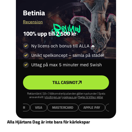
Betinia
Recension
100% upp till 2 500 kr
Ny licens och bonus till ALLA 🔥
Unikt spelkoncept – samla på städer
Uttag på max 5 minuter med Swish
TILL CASINOT
Reklamlänk | 18+ | Välkomsterbjudanden gäller nya kunder | Spela
ansvarsfullt |
stodlinjen.se
|
spelpaus.se
|
Regler & Villkor gäller
ZIMPLER
VISA
MASTERCARD
APPLE PAY
SWISH
Alla Hjärtans Dag är inte bara för kärlekspar