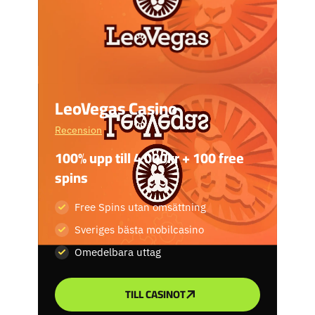
LeoVegas Casino
Recension
100% upp till 4 000kr + 100 free
spins
Free Spins utan omsättning
Sveriges bästa mobilcasino
Omedelbara uttag
TILL CASINOT