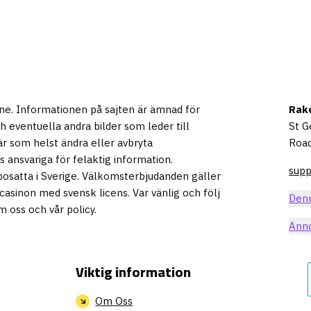
ine. Informationen på sajten är ämnad för
Rake
 eventuella andra bilder som leder till
St G
är som helst ändra eller avbryta
Road
 ansvariga för felaktig information.
supp
 bosatta i Sverige. Välkomsterbjudanden gäller
asinon med svensk licens. Var vänlig och följ
Denn
m oss och vår policy.
Anno
Viktig information
Om Oss