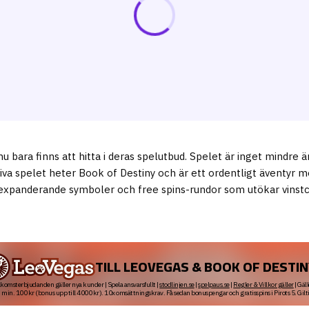
u bara finns att hitta i deras spelutbud. Spelet är inget mindre 
iva spelet heter Book of Destiny och är ett ordentligt äventyr m
v expanderande symboler och free spins-rundor som utökar vinst
TILL LEOVEGAS & BOOK OF DESTIN
komsterbjudanden gäller nya kunder | Spela ansvarsfullt |
stodlinjen.se
|
spelpaus.se
|
Regler & Villkor gäller
| Gäll
 min. 100 kr (bonus upp till 4000 kr). 10x omsättningskrav. Få sedan bonuspengar och gratisspins i Pirots 5. Gilti