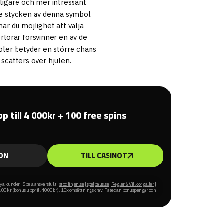
oligare och mer intressant
re stycken av denna symbol
ar du möjlighet att välja
lorar försvinner en av de
er betyder en större chans
 scatters över hjulen.
p till 4 000kr + 100 free spins
ON
TILL CASINOT
 kunder | Spela ansvarsfullt |
stodlinjen.se
|
spelpaus.se
|
Regler & Villkor gäller
|
. 100 kr (bonus upp till 4000 kr). 10x omsättningskrav. Få sedan bonuspengar och
gratisspins i Pirots 5. Giltigt i 60 dagar