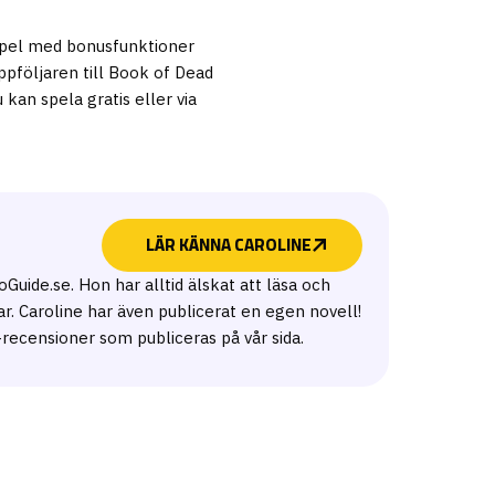
sspel med bonusfunktioner
pföljaren till Book of Dead
 kan spela gratis eller via
LÄR KÄNNA CAROLINE
oGuide.se. Hon har alltid älskat att läsa och
r. Caroline har även publicerat en egen novell!
recensioner som publiceras på vår sida.