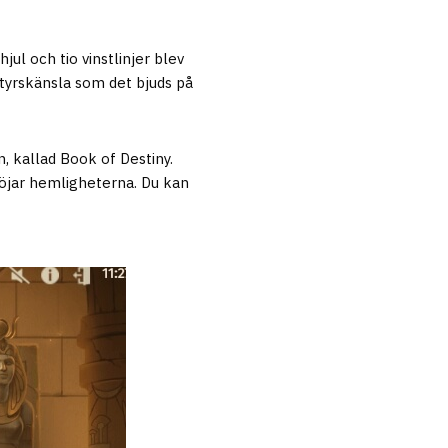
l och tio vinstlinjer blev
tyrskänsla som det bjuds på
n, kallad Book of Destiny.
löjar hemligheterna. Du kan