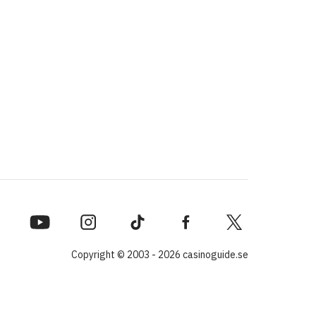
Copyright © 2003 - 2026 casinoguide.se