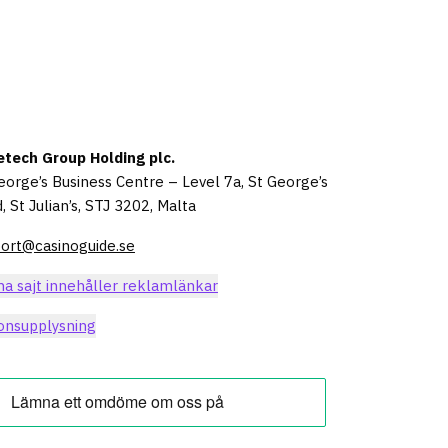
tech Group Holding plc.
eorge’s Business Centre – Level 7a, St George’s
, St Julian’s, STJ 3202, Malta
ort@casinoguide.se
a sajt innehåller reklamlänkar
nsupplysning