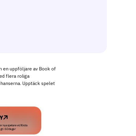
än en uppföljare av Book of
ed flera roliga
chanserna. Upptäck spelet
Y
Till LeoVegas & Book of Destiny
er nya spelare vid första
gt i 60 dagar