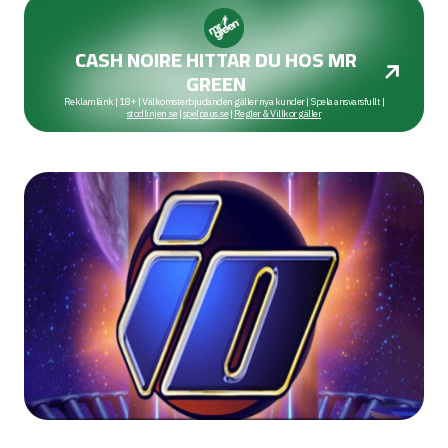
CASH NOIRE HITTAR DU HOS MR
GREEN
Reklamlänk | 18+ | Välkomsterbjudanden gäller nya kunder | Spela ansvarsfullt |
stodlinjen.se
|
spelpaus.se
|
Regler & Villkor gäller
Cash Noire hittar du hos Mr Green