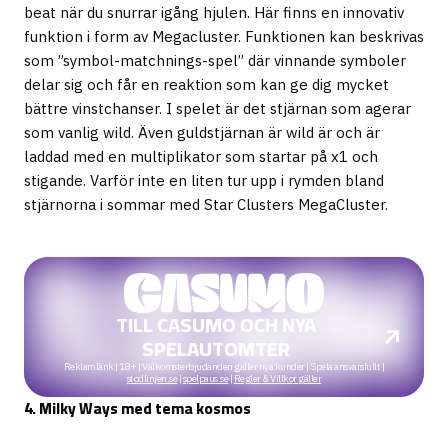
beat när du snurrar igång hjulen. Här finns en innovativ
funktion i form av Megacluster. Funktionen kan beskrivas
som ”symbol-matchnings-spel” där vinnande symboler
delar sig och får en reaktion som kan ge dig mycket
bättre vinstchanser. I spelet är det stjärnan som agerar
som vanlig wild. Även guldstjärnan är wild är och är
laddad med en multiplikator som startar på x1 och
stigande. Varför inte en liten tur upp i rymden bland
stjärnorna i sommar med Star Clusters MegaCluster.
TILL CASUMO OCH NYA
SPELAUTOMTER
Reklamlänk | 18+ | Välkomsterbjudanden gäller nya kunder | Spela ansvarsfullt |
stodlinjen.se
|
spelpaus.se
|
Regler & Villkor gäller
Till Casumo och nya spelautomter
4. Milky Ways med tema kosmos