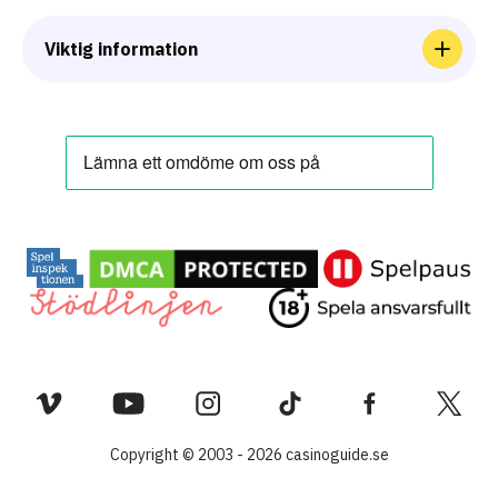
Casinokampanjer – Dagens bästa erbjudanden
Live Casino
Guider
Viktig information
Virtual Reality Casino
Casino betalningsmetoder
Speltillverkare
Om Oss
Sajtkarta
Kontakta Oss
Regler Och Villkor
Databehandling
Copyright © 2003 - 2026 casinoguide.se