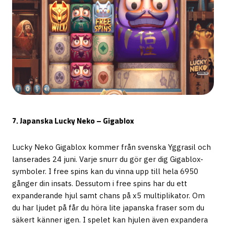
7. Japanska Lucky Neko – Gigablox
Lucky Neko Gigablox kommer från svenska Yggrasil och
lanserades 24 juni. Varje snurr du gör ger dig Gigablox-
symboler. I free spins kan du vinna upp till hela 6950
gånger din insats. Dessutom i free spins har du ett
expanderande hjul samt chans på x5 multiplikator. Om
du har ljudet på får du höra lite japanska fraser som du
säkert känner igen. I spelet kan hjulen även expandera