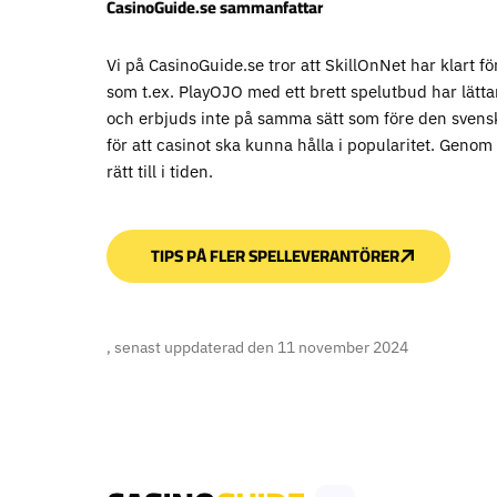
CasinoGuide.se sammanfattar
Vi på CasinoGuide.se tror att SkillOnNet har klart för
som t.ex. PlayOJO med ett brett spelutbud har lätt
och erbjuds inte på samma sätt som före den svenska
för att casinot ska kunna hålla i popularitet. Genom
rätt till i tiden.
TIPS PÅ FLER SPELLEVERANTÖRER
, senast uppdaterad den 11 november 2024