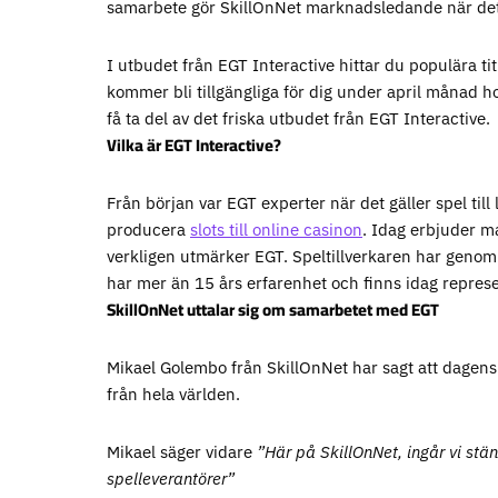
samarbete gör SkillOnNet marknadsledande när det g
I utbudet från EGT Interactive hittar du populära t
kommer bli tillgängliga för dig under april månad 
få ta del av det friska utbudet från EGT Interactive.
Vilka är EGT Interactive?
Från början var EGT experter när det gäller spel til
producera
slots till online casinon
. Idag erbjuder m
verkligen utmärker EGT. Speltillverkaren har genom
har mer än 15 års erfarenhet och finns idag represe
SkillOnNet uttalar sig om samarbetet med EGT
Mikael Golembo från SkillOnNet har sagt att dagens
från hela världen.
Mikael säger vidare
”Här på SkillOnNet, ingår vi stä
spelleverantörer”