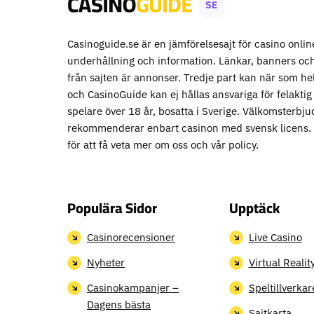
Casinoguide.se är en jämförelsesajt för casino onli
underhållning och information. Länkar, banners och 
från sajten är annonser. Tredje part kan när som h
och CasinoGuide kan ej hållas ansvariga för felaktig
spelare över 18 år, bosatta i Sverige. Välkomsterbju
rekommenderar enbart casinon med svensk licens. Var
för att få veta mer om oss och vår policy.
Populära Sidor
Upptäck
Casinorecensioner
Live Casino
Nyheter
Virtual Realit
Casinokampanjer –
Speltillverkar
Dagens bästa
Sajtkarta