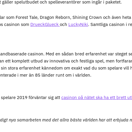
äller spelutbudet och spelleverantörer som ingår i paketet.
itlar som Forest Tale, Dragon Reborn, Shining Crown och även heta
hos casinon som
DrueckGlueck
och
LuckyNiki
. Samtliga casinon i 
l landbaserade casinon. Med en sådan bred erfarenhet var steget seda
an ett komplett utbud av innovativa och festliga spel, men fortf
 sin stora erfarenhet kännedom om exakt vad du som spelare vill h
nterade i mer än 85 länder runt om i världen.
 spelare 2019 förväntar sig att
casinon på nätet ska ha ett brett u
ndigt nya samarbeten med det allra bästa världen har att erbjuda n