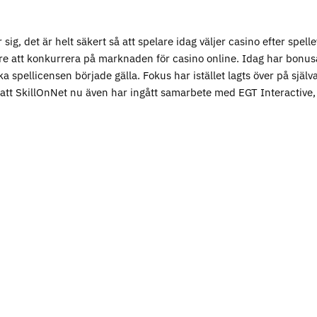
 sig, det är helt säkert så att spelare idag väljer casino efter spell
are att konkurrera på marknaden för casino online. Idag har bonu
 spellicensen började gälla. Fokus har istället lagts över på själ
 att SkillOnNet nu även har ingått samarbete med EGT Interactive, v