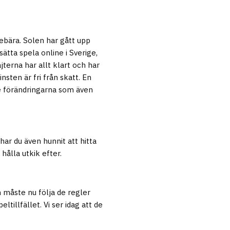
nebära. Solen har gått upp
ätta spela online i Sverige,
jterna har allt klart och har
insten är fri från skatt. En
te förändringarna som även
har du även hunnit att hitta
hålla utkik efter.
 måste nu följa de regler
eltillfället. Vi ser idag att de