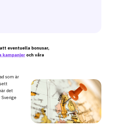
 att eventuella bonusar,
la kampanjer
och våra
vad som är
sett
när det
r Sverige