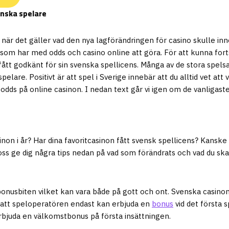
enska spelare
l när det gäller vad den nya lagförändringen för casino skulle in
 som har med odds och casino online att göra. För att kunna forts
 fått godkänt för sin svenska spellicens. Många av de stora spelsa
lare. Positivt är att spel i Sverige innebär att du alltid vet att v
 odds på online casinon. I nedan text går vi igen om de vanligas
non i år? Har dina favoritcasinon fått svensk spellicens? Kanske 
 oss ge dig några tips nedan på vad som förändrats och vad du ska 
nusbiten vilket kan vara både på gott och ont. Svenska casinon
 att speloperatören endast kan erbjuda en
bonus
vid det första sp
rbjuda en välkomstbonus på första insättningen.