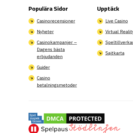
Populära Sidor
Upptäck
Casinorecensioner
Live Casino
Nyheter
Virtual Realit
Casinokampanjer –
Speltillverka
Dagens bästa
Sajtkarta
erbjudanden
Guider
Casino
betalningsmetoder