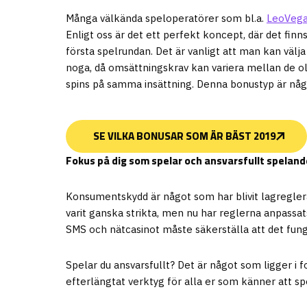
Många välkända speloperatörer som bl.a.
LeoVeg
Enligt oss är det ett perfekt koncept, där det finn
första spelrundan. Det är vanligt att man kan välja
noga, då omsättningskrav kan variera mellan de o
spins på samma insättning. Denna bonustyp är nå
SE VILKA BONUSAR SOM ÄR BÄST 2019
Fokus på dig som spelar och ansvarsfullt speland
Konsumentskydd är något som har blivit lagreglera
varit ganska strikta, men nu har reglerna anpassats
SMS och nätcasinot måste säkerställa att det fung
Spelar du ansvarsfullt? Det är något som ligger i
efterlängtat verktyg för alla er som känner att sp