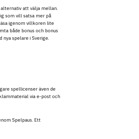
alternativ att välja mellan.
dig som vill satsa mer på
läsa igenom villkoren lite
hämta både bonus och bonus
d nya spelare i Sverige.
igare spellicenser även de
reklammaterial via e-post och
genom Spelpaus. Ett