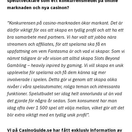
spelutvecklare som ett konkurrensmedel på online
marknaden och nya casinon?
”Konkurrensen på casino-marknaden ökar markant. Det är
därför viktigt för oss att skapa en tydlig profil och att ha ett
bra samarbete med partners. Vi har valt att jobba nära
streamers och affiliates, för att spelarna ska få en
uppfattning om vem Fantasma är och vad vi skapar. Som vi
nämnt tidigare är vår vision att alltid skapa Slots Beyond
Gambling – heavily inpired by gaming. Vi vill skapa en unik
upplevelse för spelarna och få dem känna sig mer
involverade i spelen. Detta gör vi genom att skapa olika
nivåer i våra spelautomater, roliga teman och intressanta
funktioner. Spelutbudet ser idag helt annorlunda ut än vad
det gjorde för några år sedan. Som konsument har man
idag ofta över 1 500 spel att välja mellan, vilket gör att det
blir extra viktigt med en tydlig unik profil”.
Vi på CasinoGuide.se har fått exklusiv information av