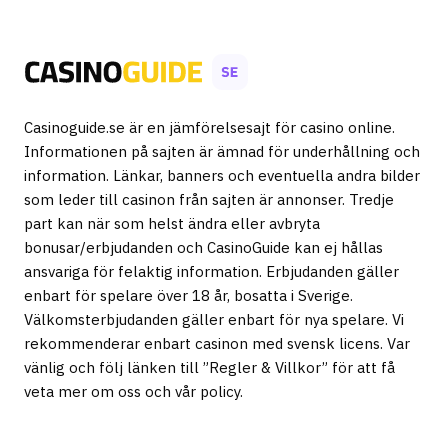
Casinoguide.se är en jämförelsesajt för casino online.
Informationen på sajten är ämnad för underhållning och
information. Länkar, banners och eventuella andra bilder
som leder till casinon från sajten är annonser. Tredje
part kan när som helst ändra eller avbryta
bonusar/erbjudanden och CasinoGuide kan ej hållas
ansvariga för felaktig information. Erbjudanden gäller
enbart för spelare över 18 år, bosatta i Sverige.
Välkomsterbjudanden gäller enbart för nya spelare. Vi
rekommenderar enbart casinon med svensk licens. Var
vänlig och följ länken till ”Regler & Villkor” för att få
veta mer om oss och vår policy.