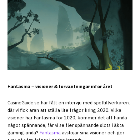
Fantasma – visioner & förväntningar inför året
CasinoGuide.se har fått en intervju med speltillverkaren,
där vi fick äran att ställa lite frågor kring 2020. Vilka
visioner har Fantasma för 2020, kommer det att hända
något spännande, får vi se fler spännande slots i äkta
gaming-anda?
Fantasma
avslöjar sina visioner och ger