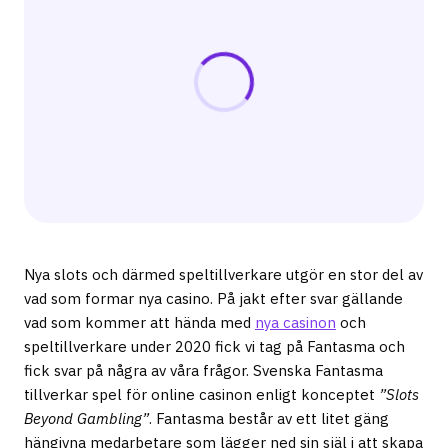
Nya slots och därmed speltillverkare utgör en stor del av
vad som formar nya casino. På jakt efter svar gällande
vad som kommer att hända med
nya casinon
och
speltillverkare under 2020 fick vi tag på Fantasma och
fick svar på några av våra frågor. Svenska Fantasma
tillverkar spel för online casinon enligt konceptet
”Slots
Beyond Gambling”
. Fantasma består av ett litet gäng
hängivna medarbetare som lägger ned sin själ i att skapa