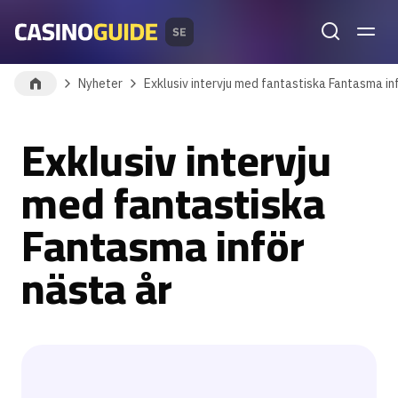
Sök
MENY
Nyheter
Exklusiv intervju med fantastiska Fantasma in
Exklusiv intervju
med fantastiska
Fantasma inför
nästa år