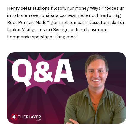
Henry delar studions filosofi, hur Money Ways™ föddes ur
irritationen över onåbara cash-symboler och varför Big
Reel Portrait Mode™ gör mobilen bäst. Dessutom: därför
funkar Vikings-resan i Sverige, och en teaser om
kommande spelsläpp. Häng med!