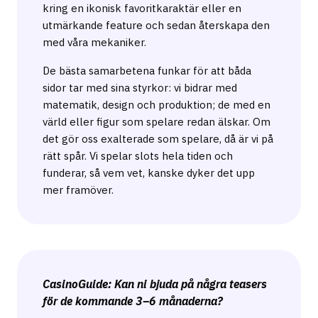
kring en ikonisk favoritkaraktär eller en
utmärkande feature och sedan återskapa den
med våra mekaniker.
De bästa samarbetena funkar för att båda
sidor tar med sina styrkor: vi bidrar med
matematik, design och produktion; de med en
värld eller figur som spelare redan älskar. Om
det gör oss exalterade som spelare, då är vi på
rätt spår. Vi spelar slots hela tiden och
funderar, så vem vet, kanske dyker det upp
mer framöver.
CasinoGuide: Kan ni bjuda på några teasers
för de kommande 3–6 månaderna?