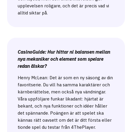
upplevelsen roligare, och det är precis vad vi
alltid siktar på.
CasinoGuide: Hur hittar ni balansen mellan
nya mekaniker och element som spelare
redan älskar?
Henry McLean: Det är som en ny säsong av din
favoritserie. Du vill ha samma karaktärer och
kärnberättelse, men också nya vändningar.
Våra uppföljare funkar likadant: hjärtat är
bekant, och nya funktioner och idéer håller
det spännande. Poängen är att spelet ska
kännas rätt oavsett om det är ditt första eller
tionde spel du testar från 4ThePlayer.