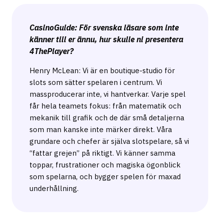
CasinoGuide: För svenska läsare som inte
känner till er ännu, hur skulle ni presentera
4ThePlayer?
Henry McLean: Vi är en boutique-studio för
slots som sätter spelaren i centrum. Vi
massproducerar inte, vi hantverkar. Varje spel
får hela teamets fokus: från matematik och
mekanik till grafik och de där små detaljerna
som man kanske inte märker direkt. Våra
grundare och chefer är själva slotspelare, så vi
“fattar grejen” på riktigt. Vi känner samma
toppar, frustrationer och magiska ögonblick
som spelarna, och bygger spelen för maxad
underhållning.