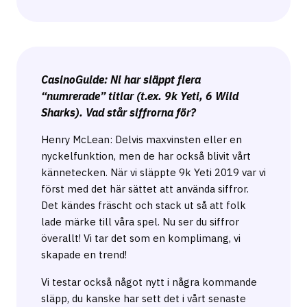
CasinoGuide: Ni har släppt flera
“numrerade” titlar (t.ex. 9k Yeti, 6 Wild
Sharks). Vad står siffrorna för?
Henry McLean: Delvis maxvinsten eller en
nyckelfunktion, men de har också blivit vårt
kännetecken. När vi släppte 9k Yeti 2019 var vi
först med det här sättet att använda siffror.
Det kändes fräscht och stack ut så att folk
lade märke till våra spel. Nu ser du siffror
överallt! Vi tar det som en komplimang, vi
skapade en trend!
Vi testar också något nytt i några kommande
släpp, du kanske har sett det i vårt senaste