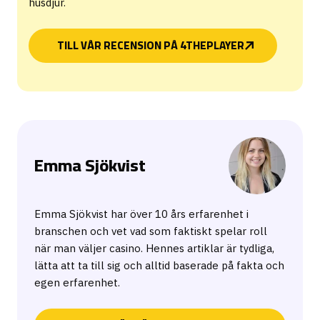
husdjur.
TILL VÅR RECENSION PÅ 4THEPLAYER
Emma Sjökvist
Emma Sjökvist har över 10 års erfarenhet i
branschen och vet vad som faktiskt spelar roll
när man väljer casino. Hennes artiklar är tydliga,
lätta att ta till sig och alltid baserade på fakta och
egen erfarenhet.