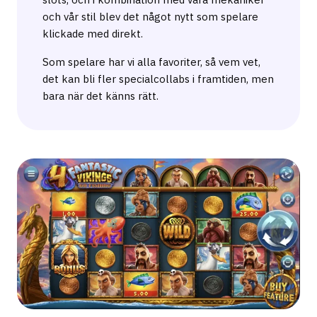
och vår stil blev det något nytt som spelare
klickade med direkt.
Som spelare har vi alla favoriter, så vem vet,
det kan bli fler specialcollabs i framtiden, men
bara när det känns rätt.