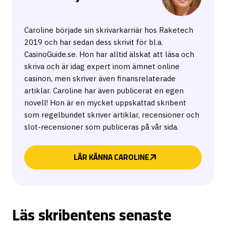
Caroline började sin skrivarkarriär hos Raketech
2019 och har sedan dess skrivit för bl.a.
CasinoGuide.se. Hon har alltid älskat att läsa och
skriva och är idag expert inom ämnet online
casinon, men skriver även finansrelaterade
artiklar. Caroline har även publicerat en egen
novell! Hon är en mycket uppskattad skribent
som regelbundet skriver artiklar, recensioner och
slot-recensioner som publiceras på vår sida.
LÄR KÄNNA CAROLINE
Läs skribentens senaste