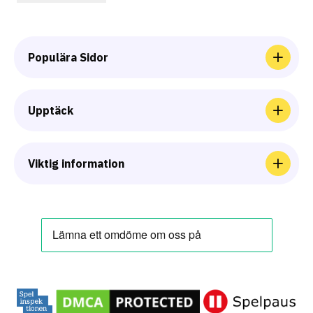
Populära Sidor
Casinorecensioner
Upptäck
Nyheter
Casinokampanjer – Dagens bästa erbjudanden
Live Casino
Guider
Viktig information
Virtual Reality Casino
Casino betalningsmetoder
Speltillverkare
Om Oss
Sajtkarta
Kontakta Oss
Regler Och Villkor
Databehandling