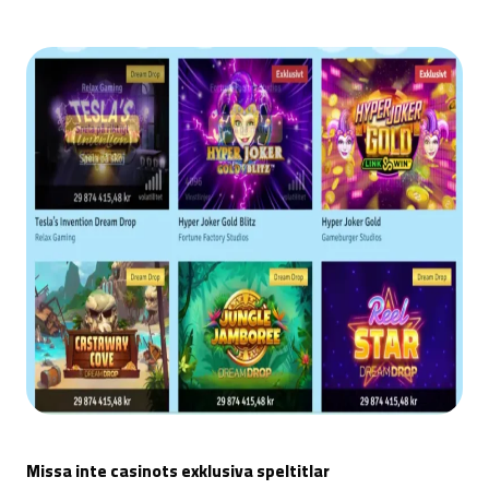
Missa inte casinots exklusiva speltitlar