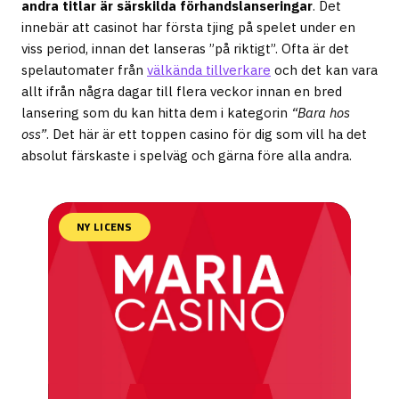
andra titlar är särskilda förhandslanseringar
. Det
innebär att casinot har första tjing på spelet under en
viss period, innan det lanseras ”på riktigt”. Ofta är det
spelautomater från
välkända tillverkare
och det kan vara
allt ifrån några dagar till flera veckor innan en bred
lansering som du kan hitta dem i kategorin
“Bara hos
oss”
. Det här är ett toppen casino för dig som vill ha det
absolut färskaste i spelväg och gärna före alla andra.
NY LICENS