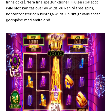
finns också flera fina spelfunktioner. Hjulen i Galactic
Wild slot kan tas över av wilds, du kan få free spins,
kontantvinster och klistriga wilds. En riktigt välblandad
godispåse med andra ord!