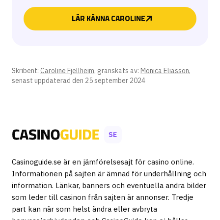
LÄR KÄNNA CAROLINE
Skribent:
Caroline Fjellheim
, granskats av:
Monica Eliasson
,
senast uppdaterad den 25 september 2024
Casinoguide.se är en jämförelsesajt för casino online.
Informationen på sajten är ämnad för underhållning och
information. Länkar, banners och eventuella andra bilder
som leder till casinon från sajten är annonser. Tredje
part kan när som helst ändra eller avbryta