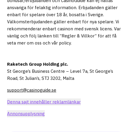
bonusar/erbjudanden och CasinoGuide kan ej hållas
ansvariga för felaktig information. Erbjudanden gäller
enbart för spelare över 18 år, bosatta i Sverige.
Välkomsterbjudanden gäller enbart för nya spelare. Vi
rekommenderar enbart casinon med svensk licens. Var
vänlig och följ länken till ”Regler & Villkor” för att få
veta mer om oss och vår policy.
Raketech Group Holding plc.
St George’s Business Centre – Level 7a, St George’s
Road, St Julian’s, STJ 3202, Malta
support@casinoguide.se
Denna sajt innehåller reklamlänkar
Annonsupplysning