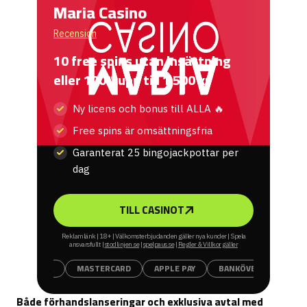
Maria Casino
Recension
10 free spins utan insättning
eller 100% upp till 1 500 kr
Ny licens och bonus till ALLA 🔥
Free spins är omsättningsfria
Garanterat 25 bingojackpottar per
dag
TILL CASINOT
Reklamlänk | 18+ | Välkomsterbjudanden gäller nya kunder | Spela
ansvarsfullt |
stodlinjen.se
|
spelpaus.se
|
Regler & Villkor gäller
TLY
VISA
MASTERCARD
APPLE PAY
BANKÖVERFÖRING
Både förhandslanseringar och exklusiva avtal med